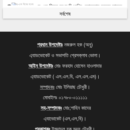
দু-এক দিনের মধ্যে বিএনপির চেয়ারম্যান হচ্ছেন তারেক
৫
রহমান
সর্বশেষ
কবে থেকে শুরু হবে যৌথবাহিনীর অভিযান জানালো ইসি
৬
মেজর হাফিজের দ্বিগুণ তার স্ত্রীর সম্পদ
৭
নজরুল হক (অনু)
প্রধান উপদেষ্টাঃ
এ্যাডভোকেট ও সভাপতি প্রেসক্লাব ভোলা।
খালেদা জিয়ার সমাধিতে শ্রদ্ধা জানাতে আজও মানুষের ঢল
৮
মোঃ ফরহাদ হোসেন হাওলাদার
আইন উপদেষ্টাঃ
আবারও বাড়ল এলপি গ্যাসের দাম
৯
এ্যাডভোকেট ( এল.এল.বি, এল.এল.এম)।
দিল্লিতে থাকা আপনার বোনকে বাংলাদেশে ফেরত পাঠান,
১০
সম্পাদকঃ
মোঃ ইলিয়াছ চৌধুরী।
মোদিকে ওয়াইসির কড়া হুঁশিয়ারি
মোবাইলঃ ০১৭৮০-০১১১১১
মোঃ;শাহিন কাদের
সহ-সম্পাদকঃ
এ্যাভোকেট (এল,এল,বি)।
ইমদাদুল হক হৃদয় চৌধুরী।
প্রকাশকঃ