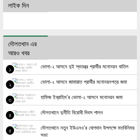
লাইক দিন
দৌলতখান এর
আরও খবর
ভোলা-২ আসনে দুই স্বতন্ত্র প্রার্থীর মনোনয়ন বাতিল
১
ভোলা-২ আসনে জামায়াত প্রার্থীর মনোনয়নপত্র জমা
২
হাফিজ ইব্রাহিম’র ভোলা-২ আসনে মনোনয়ন জমা
৩
দৌলতখানে দুর্নীতি বিরোধী দিবস পালন
৪
দৌলতখানে নতুন ইউএনও’র যোগদান উপলক্ষে মতবিনিময়
৫
সভা