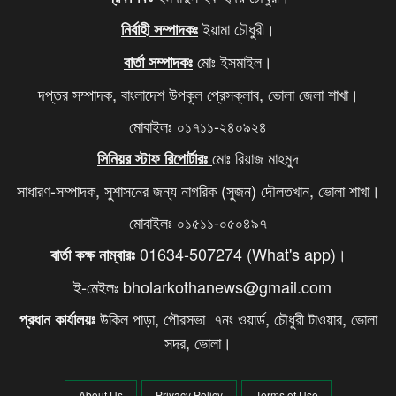
ইয়ামা চৌধুরী।
নির্বাহী সম্পাদকঃ
মোঃ ইসমাইল।
বার্তা সম্পাদকঃ
দপ্তর সম্পাদক, বাংলাদেশ উপকূল প্রেসক্লাব, ভোলা জেলা শাখা।
মোবাইলঃ ০১৭১১-২৪০৯২৪
মোঃ রিয়াজ মাহমুদ
সিনিয়র স্টাফ রিপোর্টারঃ
সাধারণ-সম্পাদক, সুশাসনের জন্য নাগরিক (সুজন) দৌলতখান, ভোলা শাখা।
মোবাইলঃ ০১৫১১-০৫০৪৯৭
01634-507274 (What's app)।
বার্তা কক্ষ নাম্বারঃ
ই-মেইলঃ bholarkothanews@gmail.com
উকিল পাড়া, পৌরসভা ৭নং ওয়ার্ড, চৌধুরী টাওয়ার, ভোলা
প্রধান কার্যালয়ঃ
সদর, ভোলা।
About Us
Privacy Policy
Terms of Use