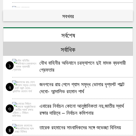
চরে ডাকাতের রাজত্ব দৌলতখানের নেয়ামতপুর
৬
সবখবর
চরের জমি রক্ষা ও নিরাপত্তার দাবিতে চরবাসীর দৌলতখানে
৭
মানববন্ধন
সর্বশেষ
দৌলতখানে জমি বিরোধের জেরে ঘরে আগুন
৮
সর্বাধিক
জয়নগরে আওয়ামী সন্ত্রাসীদের হামলায় গুরুতর আহত ১জন
যৌথ বাহিনীর অভিযানে চরফ্যাশনে দুই মাদক ব্যবসায়ী
৯
১
গ্রেফতার
দৌলতখানে প্রাথমিক বিদ্যালয়ে ল্যাপটপ-প্রজেক্টর বিতরণ
১০
জনগনের রায় পেলে গ্যাস সমৃদ্ধ ভোলার দৃশ্যপট পাল্টে
২
দেবো- আন্দালিভ রহমান পার্থ
এবারের নির্বাচন কোনো আনুষ্ঠানিকতা নয়,জাতীয় স্বার্থ
৩
রক্ষার দায়িত্ব – নির্বাচন কমিশনার
তারেক রহমানের সাংবাদিকদের সঙ্গে শুভেচ্ছা বিনিময়
৪