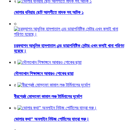
২
ভোলার ধনিয়ায় ছোট আলগীতে মাদক সহ আটক ১
৩
চরফ্যাশন আধুনিক হাসপাতাল এন্ড ডায়াগনিষ্টিক সেন্টার এখন কসাই খানা পরিণত
হয়েছে।
৪
দৌলতখান শিক্ষাঙ্গনে আবারও শোকের ছায়া
৫
বীরশ্রেষ্ঠ মোস্তফা কামাল লঞ্চ টার্মিনালের দূর্ভোগ
৬
ভোলার কথা” অনলাইন নিউজ পোর্টালের যাত্রা শুরু।