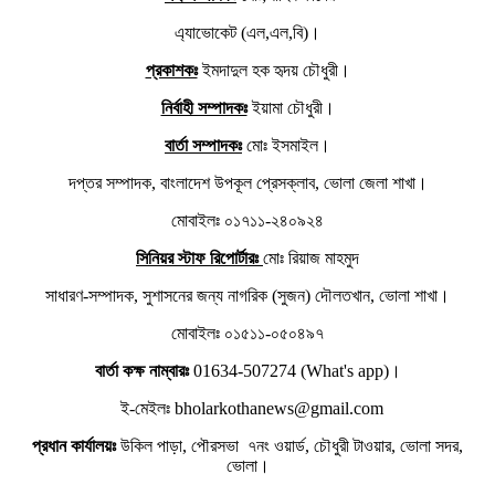
এ্যাভোকেট (এল,এল,বি)।
প্রকাশকঃ
ইমদাদুল হক হৃদয় চৌধুরী।
নির্বাহী সম্পাদকঃ
ইয়ামা চৌধুরী।
বার্তা সম্পাদকঃ
মোঃ ইসমাইল।
দপ্তর সম্পাদক, বাংলাদেশ উপকূল প্রেসক্লাব, ভোলা জেলা শাখা।
মোবাইলঃ ০১৭১১-২৪০৯২৪
সিনিয়র স্টাফ রিপোর্টারঃ
মোঃ রিয়াজ মাহমুদ
সাধারণ-সম্পাদক, সুশাসনের জন্য নাগরিক (সুজন) দৌলতখান, ভোলা শাখা।
মোবাইলঃ ০১৫১১-০৫০৪৯৭
বার্তা কক্ষ নাম্বারঃ
01634-507274 (What's app)।
ই-মেইলঃ bholarkothanews@gmail.com
প্রধান কার্যালয়ঃ
উকিল পাড়া, পৌরসভা ৭নং ওয়ার্ড, চৌধুরী টাওয়ার, ভোলা সদর,
ভোলা।