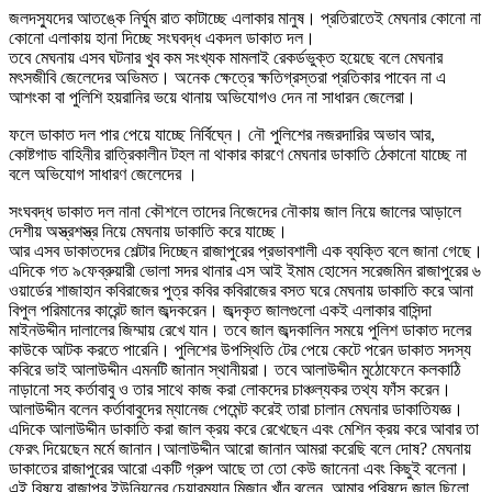
জলদস্যুদের আতঙ্কে নির্ঘুম রাত কাটাচ্ছে এলাকার মানুষ। প্রতিরাতেই মেঘনার কোনো না
কোনো এলাকায় হানা দিচ্ছে সংঘবদ্ধ একদল ডাকাত দল।
তবে মেঘনায় এসব ঘটনার খুব কম সংখ্যক মামলাই রেকর্ডভুক্ত হয়েছে বলে মেঘনার
মৎসজীবি জেলেদের অভিমত। অনেক ক্ষেত্রে ক্ষতিগ্রস্তরা প্রতিকার পাবেন না এ
আশংকা বা পুলিশি হয়রানির ভয়ে থানায় অভিযোগও দেন না সাধারন জেলেরা।
ফলে ডাকাত দল পার পেয়ে যাচ্ছে নির্বিঘ্নে। নৌ পুলিশের নজরদারির অভাব আর,
কোষ্টগাড বাহিনীর রাত্রিকালীন টহল না থাকার কারণে মেঘনার ডাকাতি ঠেকানো যাচ্ছে না
বলে অভিযোগ সাধারণ জেলেদের ।
সংঘবদ্ধ ডাকাত দল নানা কৌশলে তাদের নিজেদের নৌকায় জাল নিয়ে জালের আড়ালে
দেশীয় অস্ত্রশস্ত্র নিয়ে মেঘনায় ডাকাতি করে যাচ্ছে।
আর এসব ডাকাতদের শেল্টার দিচ্ছেন রাজাপুরের প্রভাবশালী এক ব্যক্তি বলে জানা গেছে।
এদিকে গত ৯ফেব্রুয়ারী ভোলা সদর থানার এস আই ইমাম হোসেন সরেজমিন রাজাপুরের ৬
ওয়ার্ডের শাজাহান কবিরাজের পুত্র কবির কবিরাজের বসত ঘরে মেঘনায় ডাকাতি করে আনা
বিপুল পরিমানের কারেন্ট জাল জব্দকরেন। জব্দকৃত জালগুলো একই এলাকার বাসিন্দা
মাইনউদ্দীন দালালের জিম্মায় রেখে যান। তবে জাল জব্দকালিন সময়ে পুলিশ ডাকাত দলের
কাউকে আটক করতে পারেনি। পুলিশের উপস্থিতি টের পেয়ে কেটে পরেন ডাকাত সদস্য
কবিরে ভাই আলাউদ্দীন এমনটি জানান স্থানীয়রা। তবে আলাউদ্দীন মুঠোফেনে কলকাঠি
নাড়ানো সহ কর্তাবাবু ও তার সাথে কাজ করা লোকদের চাঞ্চল্যকর তথ্য ফাঁস করেন।
আলাউদ্দীন বলেন কর্তাবাবুদের ম্যানেজ পেমেন্ট করেই তারা চালান মেঘনার ডাকাতিযজ্ঞ।
এদিকে আলাউদ্দীন ডাকাতি করা জাল ক্রয় করে রেখেছেন এবং মেশিন ক্রয় করে আবার তা
ফেরৎ দিয়েছেন মর্মে জানান।আলাউদ্দীন আরো জানান আমরা করেছি বলে দোষ? মেঘনায়
ডাকাতের রাজাপুরের আরো একটি গ্রুপ আছে তা তো কেউ জানেনা এবং কিছুই বলেনা।
এই বিষয়ে রাজাপুর ইউনিয়নের চেয়ারম্যান মিজান খাঁন বলেন, আমার পরিষদে জাল ছিলো