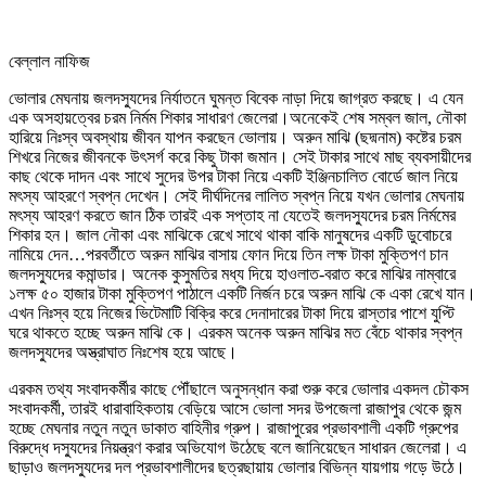
বেল্লাল নাফিজ
ভোলার মেঘনায় জলদস্যুদের নির্যাতনে ঘুমন্ত বিবেক নাড়া দিয়ে জাগ্রত করছে। এ যেন
এক অসহায়ত্বের চরম নির্মম শিকার সাধারণ জেলেরা।অনেকেই শেষ সম্বল জাল, নৌকা
হারিয়ে নিঃস্ব অবস্থায় জীবন যাপন করছেন ভোলায়। অরুন মাঝি (ছদ্মনাম) কষ্টের চরম
শিখরে নিজের জীবনকে উৎসর্গ করে কিছু টাকা জমান। সেই টাকার সাথে মাছ ব্যবসায়ীদের
কাছ থেকে দাদন এবং সাথে সুদের উপর টাকা নিয়ে একটি ইঞ্জিনচালিত বোর্ডে জাল নিয়ে
মৎস্য আহরণে স্বপ্ন দেখেন। সেই দীর্ঘদিনের লালিত স্বপ্ন নিয়ে যখন ভোলার মেঘনায়
মৎস্য আহরণ করতে জান ঠিক তারই এক সপ্তাহ না যেতেই জলদস্যুদের চরম নির্মমের
শিকার হন। জাল নৌকা এবং মাঝিকে রেখে সাথে থাকা বাকি মানুষদের একটি ডুবোচরে
নামিয়ে দেন…পরবর্তীতে অরুন মাঝির বাসায় ফোন দিয়ে তিন লক্ষ টাকা মুক্তিপণ চান
জলদস্যুদের কমান্ডার। অনেক কুসুমতির মধ্য দিয়ে হাওলাত-বরাত করে মাঝির নাম্বারে
১লক্ষ ৫০ হাজার টাকা মুক্তিপণ পাঠালে একটি নির্জন চরে অরুন মাঝি কে একা রেখে যান।
এখন নিঃস্ব হয়ে নিজের ভিটেমাটি বিক্রি করে দেনাদারের টাকা দিয়ে রাস্তার পাশে যুপ্টি
ঘরে থাকতে হচ্ছে অরুন মাঝি কে। এরকম অনেক অরুন মাঝির মত বেঁচে থাকার স্বপ্ন
জলদস্যুদের অস্ত্রাঘাত নিঃশেষ হয়ে আছে।
এরকম তথ্য সংবাদকর্মীর কাছে পৌঁছালে অনুসন্ধান করা শুরু করে ভোলার একদল চৌকস
সংবাদকর্মী, তারই ধারাবাহিকতায় বেড়িয়ে আসে ভোলা সদর উপজেলা রাজাপুর থেকে জন্ম
হচ্ছে মেঘনার নতুন নতুন ডাকাত বাহিনীর গ্রুপ। রাজাপুরের প্রভাবশালী একটি গ্রুপের
বিরুদ্ধে দস্যুদের নিয়ন্ত্রণ করার অভিযোগ উঠেছে বলে জানিয়েছেন সাধারন জেলেরা। এ
ছাড়াও জলদস্যুদের দল প্রভাবশালীদের ছত্রছায়ায় ভোলার বিভিন্ন যায়গায় গড়ে উঠে।