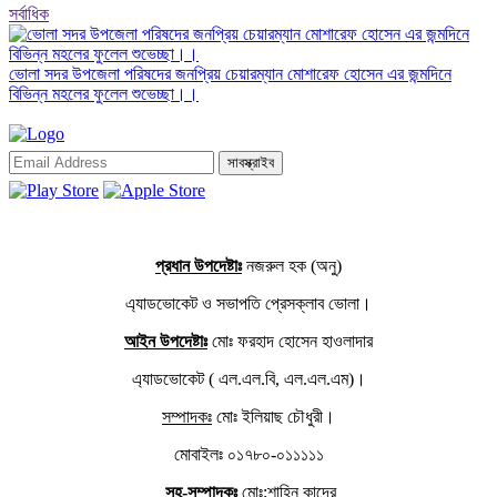
সর্বাধিক
ভোলা সদর উপজেলা পরিষদের জনপ্রিয় চেয়ারম্যান মোশারেফ হোসেন এর জন্মদিনে
বিভিন্ন মহলের ফুলেল শুভেচ্ছা।।
সাবস্ক্রাইব
প্রধান উপদেষ্টাঃ
নজরুল হক (অনু)
এ্যাডভোকেট ও সভাপতি প্রেসক্লাব ভোলা।
আইন উপদেষ্টাঃ
মোঃ ফরহাদ হোসেন হাওলাদার
এ্যাডভোকেট ( এল.এল.বি, এল.এল.এম)।
সম্পাদকঃ
মোঃ ইলিয়াছ চৌধুরী।
মোবাইলঃ ০১৭৮০-০১১১১১
সহ-সম্পাদকঃ
মোঃ;শাহিন কাদের