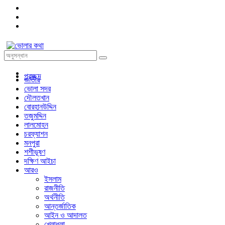
প্রচ্ছদ
জাতীয়
ভোলা সদর
দৌলতখান
বোরহানউদ্দিন
তজুমদ্দিন
লালমোহন
চরফ্যাশন
মনপুরা
শশীভূষণ
দক্ষিণ আইচা
আরও
ইসলাম
রাজনীতি
অর্থনীতি
আন্তর্জাতিক
আইন ও আদালত
খেলাধুলা