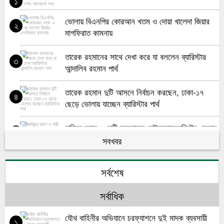
১
ভোলায় বিএনপির কোরআন খতম ও দোয়া খালেদা জিয়ার
২
মাগফিরাত কামনায়
তারেক রহমানের সাথে দেখা করে যা বললেন ব্যারিস্টার
৩
আন্দালিব রহমান পার্থ
তারেক রহমান দুটি আসনে নির্বাচন করছেন, ঢাকা-১৭
৪
ছেড়ে ভোলায় যাচ্ছেন ব্যারিস্টার পার্থ
দারিদ্র্য হ্রাস ও নারী ক্ষমতায়নে মাইক্রোক্রেডিটের প্রভাব
৫
নিয়ে ভোলায় এফজিডি সভা
সবখবর
মহিলা দলের উদ্যোগে ভোলার চরনোয়াবাদে খতম খানি ও
৬
সর্বশেষ
দোয়া মাহফিল
সর্বাধিক
জাতীয় সাংবাদিক সংস্থা প্রতিষ্ঠাতা মরহুম মুহাম্মদ আলতাফ
৭
হোসেন স্মরণ সভা অনুষ্ঠিত
যৌথ বাহিনীর অভিযানে চরফ্যাশনে দুই মাদক ব্যবসায়ী
১