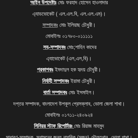
মোঃ ফরহাদ হোসেন হাওলাদার
আইন উপদেষ্টাঃ
আবারও বাড়ল এলপি গ্যাসের দাম
৯
এ্যাডভোকেট ( এল.এল.বি, এল.এল.এম)।
দিল্লিতে থাকা আপনার বোনকে বাংলাদেশে ফেরত পাঠান,
১০
সম্পাদকঃ
মোঃ ইলিয়াছ চৌধুরী।
মোদিকে ওয়াইসির কড়া হুঁশিয়ারি
মোবাইলঃ ০১৭৮০-০১১১১১
মোঃ;শাহিন কাদের
সহ-সম্পাদকঃ
এ্যাভোকেট (এল,এল,বি)।
ইমদাদুল হক হৃদয় চৌধুরী।
প্রকাশকঃ
ইয়ামা চৌধুরী।
নির্বাহী সম্পাদকঃ
মোঃ ইসমাইল।
বার্তা সম্পাদকঃ
দপ্তর সম্পাদক, বাংলাদেশ উপকূল প্রেসক্লাব, ভোলা জেলা শাখা।
মোবাইলঃ ০১৭১১-২৪০৯২৪
মোঃ রিয়াজ মাহমুদ
সিনিয়র স্টাফ রিপোর্টারঃ
সাধারণ-সম্পাদক, সুশাসনের জন্য নাগরিক (সুজন) দৌলতখান, ভোলা শাখা।