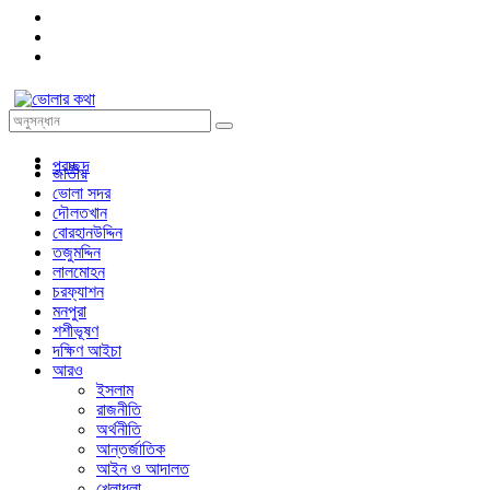
প্রচ্ছদ
জাতীয়
ভোলা সদর
দৌলতখান
বোরহানউদ্দিন
তজুমদ্দিন
লালমোহন
চরফ্যাশন
মনপুরা
শশীভূষণ
দক্ষিণ আইচা
আরও
ইসলাম
রাজনীতি
অর্থনীতি
আন্তর্জাতিক
আইন ও আদালত
খেলাধুলা