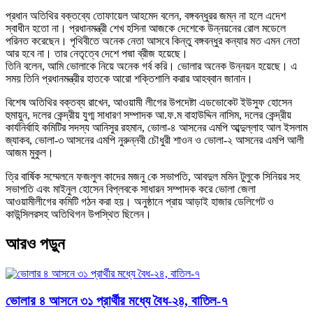
প্রধান অতিথির বক্তব্যে তোফায়েল আহমেদ বলেন, বঙ্গবন্ধুরর জম্ন না হলে এদেশ
স্বাধীন হতো না। প্রধানমন্ত্রী শেখ হসিনা আজকে দেশেকে উন্নয়নের রোল মডেলে
পরিনত করেছেন। পৃথিবীতে অনেক নেতা আসবে কিন্তু বঙ্গবন্ধুর কন্যার মত এমন নেতা
আর হবে না। তার নেতৃত্বে দেশে পদ্মা ব্রীজ হয়েছে।
তিনি বলেন, আমি ভোলাকে নিয়ে অনেক গর্ব করি। ভোলার অনেক উন্নয়ন হয়েছে। এ
সময় তিনি প্রধানমন্ত্রীর হাতকে আরো শক্তিশালি করার আহব্বান জানান।
বিশেষ অতিথির বক্তব্য রাখেন, আওয়ামী লীগের উপদেষ্টা এডভোকেট ইউসুফ হোসেন
হুমায়ুন, দলের কেন্দ্রীয় যুগ্ম সাধারণ সম্পাদক আ.ফ.ম বাহাউদ্দিন নাসিম, দলের কেন্দ্রীয়
কার্যনির্বাহি কমিটির সদস্য আনিসুর রহমান, ভোলা-৪ আসনের এমপি আব্দুল্লাহ আল ইসলাম
জ্যাকব, ভোলা-৩ আসনের এমপি নুরুন্নবী চৌধুরী শাওন ও ভোলা-২ আসনের এমপি আলী
আজম মুকুল।
ত্রি বার্ষিক সম্মেলনে ফজলুল কাদের মজনু কে সভাপতি, আবদুল মমিন টুলুকে সিনিয়র সহ
সভাপতি এবং মাইনুল হোসেন বিপ্লবকে সাধারন সম্পাদক করে ভোলা জেলা
আওয়ামীলীগের কমিটি গঠন করা হয়। অনুষ্ঠানে প্রায় আড়াই হাজার ডেলিগেট ও
কাউন্সিলরসহ অতিথিগন উপস্থিত ছিলেন।
আরও পড়ুন
ভোলার ৪ আসনে ৩১ প্রার্থীর মধ্যে বৈধ-২৪, বাতিল-৭