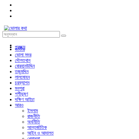
প্রচ্ছদ
জাতীয়
ভোলা সদর
দৌলতখান
বোরহানউদ্দিন
তজুমদ্দিন
লালমোহন
চরফ্যাশন
মনপুরা
শশীভূষণ
দক্ষিণ আইচা
আরও
ইসলাম
রাজনীতি
অর্থনীতি
আন্তর্জাতিক
আইন ও আদালত
খেলাধুলা