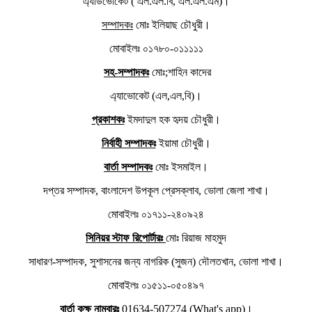
এ্যাডভোকেট ( এল.এল.বি, এল.এল.এম)।
সম্পাদকঃ
মোঃ ইলিয়াছ চৌধুরী।
মোবাইলঃ ০১৭৮০-০১১১১১
সহ-সম্পাদকঃ
মোঃ;শাহিন কাদের
এ্যাভোকেট (এল,এল,বি)।
প্রকাশকঃ
ইমদাদুল হক হৃদয় চৌধুরী।
নির্বাহী সম্পাদকঃ
ইয়ামা চৌধুরী।
বার্তা সম্পাদকঃ
মোঃ ইসমাইল।
দপ্তর সম্পাদক, বাংলাদেশ উপকূল প্রেসক্লাব, ভোলা জেলা শাখা।
মোবাইলঃ ০১৭১১-২৪০৯২৪
সিনিয়র স্টাফ রিপোর্টারঃ
মোঃ রিয়াজ মাহমুদ
সাধারণ-সম্পাদক, সুশাসনের জন্য নাগরিক (সুজন) দৌলতখান, ভোলা শাখা।
মোবাইলঃ ০১৫১১-০৫০৪৯৭
বার্তা কক্ষ নাম্বারঃ
01634-507274 (What's app)।