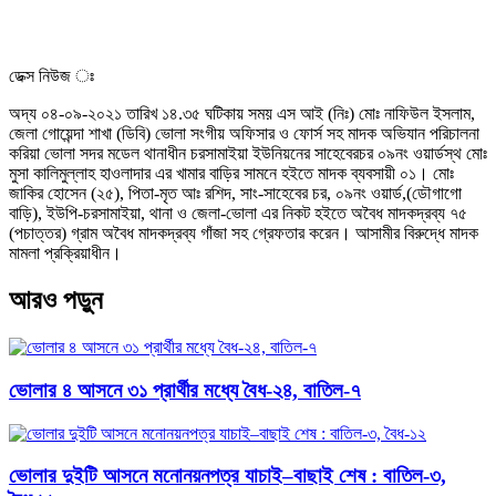
ডেক্স নিউজ ঃ
অদ্য ০৪-০৯-২০২১ তারিখ ১৪.৩৫ ঘটিকায় সময় এস আই (নিঃ) মোঃ নাফিউল ইসলাম,
জেলা গোয়েন্দা শাখা (ডিবি) ভোলা সংগীয় অফিসার ও ফোর্স সহ মাদক অভিযান পরিচালনা
করিয়া ভোলা সদর মডেল থানাধীন চরসামাইয়া ইউনিয়নের সাহেবেরচর ০৯নং ওয়ার্ডস্থ মোঃ
মুসা কালিমুল্লাহ হাওলাদার এর খামার বাড়ির সামনে হইতে মাদক ব্যবসায়ী ০১। মোঃ
জাকির হোসেন (২৫), পিতা-মৃত আঃ রশিদ, সাং-সাহেবের চর, ০৯নং ওয়ার্ড,(ডৌগাগো
বাড়ি), ইউপি-চরসামাইয়া, থানা ও জেলা-ভোলা এর নিকট হইতে অবৈধ মাদকদ্রব্য ৭৫
(পচাত্তর) গ্রাম অবৈধ মাদকদ্রব্য গাঁজা সহ গ্রেফতার করেন। আসামীর বিরুদ্ধে মাদক
মামলা প্রক্রিয়াধীন।
আরও পড়ুন
ভোলার ৪ আসনে ৩১ প্রার্থীর মধ্যে বৈধ-২৪, বাতিল-৭
ভোলার দুইটি আসনে মনোনয়নপত্র যাচাই–বাছাই শেষ : বাতিল-৩,