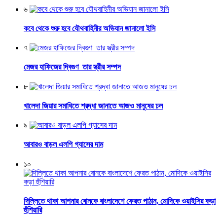
৬
কবে থেকে শুরু হবে যৌথবাহিনীর অভিযান জানালো ইসি
৭
মেজর হাফিজের দ্বিগুণ তার স্ত্রীর সম্পদ
৮
খালেদা জিয়ার সমাধিতে শ্রদ্ধা জানাতে আজও মানুষের ঢল
৯
আবারও বাড়ল এলপি গ্যাসের দাম
১০
দিল্লিতে থাকা আপনার বোনকে বাংলাদেশে ফেরত পাঠান, মোদিকে ওয়াইসির কড়া
হুঁশিয়ারি