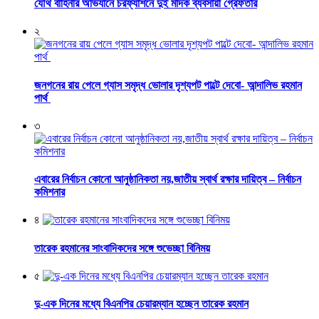
যৌথ বাহিনীর অভিযানে চরফ্যাশনে দুই মাদক ব্যবসায়ী গ্রেফতার
২
জনগনের রায় পেলে গ্যাস সমৃদ্ধ ভোলার দৃশ্যপট পাল্টে দেবো- আন্দালিভ রহমান
পার্থ
৩
এবারের নির্বাচন কোনো আনুষ্ঠানিকতা নয়,জাতীয় স্বার্থ রক্ষার দায়িত্ব – নির্বাচন
কমিশনার
৪
তারেক রহমানের সাংবাদিকদের সঙ্গে শুভেচ্ছা বিনিময়
৫
দু-এক দিনের মধ্যে বিএনপির চেয়ারম্যান হচ্ছেন তারেক রহমান