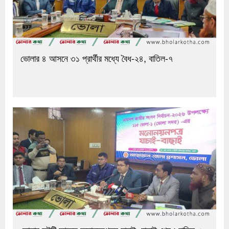
ভোলার ৪ আসনে ৩১ প্রার্থীর মধ্যে বৈধ-২৪, বাতিল-৭