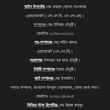
মোঃ ফরহাদ হোসেন হাওলাদার
আইন উপদেষ্টাঃ
আবারও বাড়ল এলপি গ্যাসের দাম
৯
এ্যাডভোকেট ( এল.এল.বি, এল.এল.এম)।
দিল্লিতে থাকা আপনার বোনকে বাংলাদেশে ফেরত পাঠান,
১০
সম্পাদকঃ
মোঃ ইলিয়াছ চৌধুরী।
মোদিকে ওয়াইসির কড়া হুঁশিয়ারি
মোবাইলঃ ০১৭৮০-০১১১১১
মোঃ;শাহিন কাদের
সহ-সম্পাদকঃ
এ্যাভোকেট (এল,এল,বি)।
ইমদাদুল হক হৃদয় চৌধুরী।
প্রকাশকঃ
ইয়ামা চৌধুরী।
নির্বাহী সম্পাদকঃ
মোঃ ইসমাইল।
বার্তা সম্পাদকঃ
দপ্তর সম্পাদক, বাংলাদেশ উপকূল প্রেসক্লাব, ভোলা জেলা শাখা।
মোবাইলঃ ০১৭১১-২৪০৯২৪
মোঃ রিয়াজ মাহমুদ
সিনিয়র স্টাফ রিপোর্টারঃ