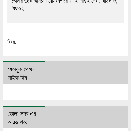
ভোলার দুইটি আসনে মনোনয়নপত্র যাচাই–বাছাই শেষ : বাতিল-৩,
বৈধ-১২
বিষয়:
ফেসবুক পেজে
লাইক দিন
ভোলা সদর এর
আরও খবর