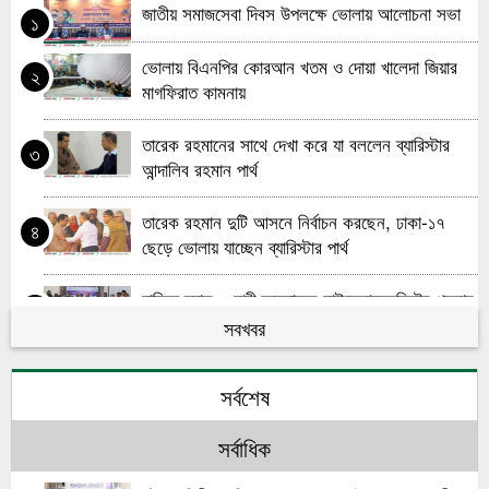
জাতীয় সমাজসেবা দিবস উপলক্ষে ভোলায় আলোচনা সভা
১
ভোলায় বিএনপির কোরআন খতম ও দোয়া খালেদা জিয়ার
২
মাগফিরাত কামনায়
তারেক রহমানের সাথে দেখা করে যা বললেন ব্যারিস্টার
৩
আন্দালিব রহমান পার্থ
তারেক রহমান দুটি আসনে নির্বাচন করছেন, ঢাকা-১৭
৪
ছেড়ে ভোলায় যাচ্ছেন ব্যারিস্টার পার্থ
দারিদ্র্য হ্রাস ও নারী ক্ষমতায়নে মাইক্রোক্রেডিটের প্রভাব
৫
নিয়ে ভোলায় এফজিডি সভা
সবখবর
মহিলা দলের উদ্যোগে ভোলার চরনোয়াবাদে খতম খানি ও
৬
সর্বশেষ
দোয়া মাহফিল
সর্বাধিক
জাতীয় সাংবাদিক সংস্থা প্রতিষ্ঠাতা মরহুম মুহাম্মদ আলতাফ
৭
হোসেন স্মরণ সভা অনুষ্ঠিত