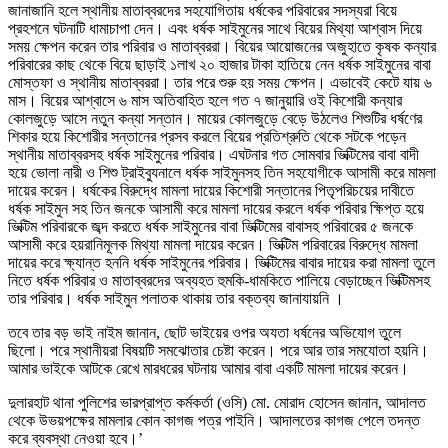
জানাজানি হলে স্থানীয় মাতাব্বরদের সহযোগিতায় ধর্ষকের পরিবারের সদস্যরা বিয়ে
প্রহশনে ঘটনাটি ধামাচাপা দেন। এবং ধর্ষক সাইমুনের সাথে বিয়ের মিথ্যা আশ্বাস দিয়ে
সময় ক্ষেপন করেন তার পরিবার ও মাতাব্বররা। বিয়ের আয়োজনের অজুহাতে কৃষক কন্যার
পরিবারের কাছ থেকে বিয়ে ছাড়াই ১লাখ ২০ হাজার টাকা হাতিয়ে নেন ধর্ষক সাইমুনের বাবা
মোস্তফা ও স্থানীয় মাতাব্বররা। তার পরে শুরু হয় সময় ক্ষেপন। এভাবেই কেটে যায় ৬
মাস। বিয়ের আশ্বাসে ৬ মাস অতিবাহিত হলে গত ৭ জানুয়ারি ওই কিশোরী কন্যার
কোলজুড়ে আসে নতুন কন্যা সন্তান। মায়ের কোলজুড়ে বেড়ে উঠলেও শিশুটির ধর্ষণের
শিকার হয়ে কিশোরীর সন্তানের প্রসব করলে বিয়ের প্রতিশ্রুতি থেকে সটকে পড়েন
স্থানীয় মাতাব্বরসহ ধর্ষক সাইমুনের পরিবার। এঘটনার গত সোমবার ভিক্টিমের বাবা বাদী
হয়ে ভোলা নারী ও শিশু ট্রাইব্যুনালে ধর্ষক সাইমুনসহ তিন সহযোগীকে আসামী করে মামলা
দায়ের করেন। ধর্ষকের বিরুদ্ধে মামলা দায়ের কিশোরী সন্তানের পিতৃপরিচয়ের দাবীতে
ধর্ষক সাইমুন সহ তিন জনকে আসামী করে মামলা দায়ের করলে ধর্ষক পরিবার ক্ষিপ্ত হয়ে
ভিক্টিম পরিবারকে জব্দ করতে ধর্ষক সাইমুনের বাবা ভিক্টিমের বাবাসহ পরিবারের ৫ জনকে
আসামী করে হয়রানিমূলক মিথ্যা মামলা দায়ের করেন। ভিক্টিম পরিবারের বিরুদ্ধে মামলা
দায়ের করে ক্ষ্যান্ত হননি ধর্ষক সাইমুনের পরিবার। ভিক্টিমের বাবার দায়ের করা মামলা তুলে
নিতে ধর্ষক পরিবার ও মাতাব্বরদের অব্যহত হুমকি-ধামকিতে পালিয়ে বেড়াচ্ছেন ভিক্টিমসহ
তার পরিবার। ধর্ষক সাইমুন পলাতক থাকায় তার বক্তব্য জানাযায়নি ।
তবে তার বড় ভাই নাইম জানান, ছোট ভাইয়ের ওপর অযতা ধর্ষনের অভিযোগ তুলে
ছিলো। পরে স্থানীয়রা বিষয়টি সমঝোতার চেষ্টা করেন। পরে আর তার সমযোতা হয়নি।
আমার ভাইকে আটকে রেখে মারধরের ঘটনায় আমার বাবা একটি মামলা দায়ের করেন।
দুলারহাট থানা পুলিশের ভারপ্রাপ্ত কর্মকর্তা (ওসি) মো. মোরাদ হোসেন জানান, আদালত
থেকে উভয়পক্ষের মামলার কোন কাগজ পত্র পাইনি। আদালতের কাগজ পেলে তদন্ত
করে ব্যবস্থা নেওয়া হবে।’