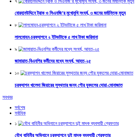
৭
বোরহানউদ্দিনে ট্রাক ও সিএনজি’র মুখোমুখি সংঘর্ষ, ৩ জনের মর্মান্তিক মৃত্যু
৮
লালমোহন-চরফ্যাশনে ২ ইটভাটাকে ৫ লাখ টাকা জরিমানা
৯
জামায়াত-বিএনপির কর্মীদের মধ্যে সংঘর্ষ, আহত-২৫
১০
চরফ্যাশন খালেদা জিয়ারের সুস্থতার জন্য পৌর যুবদলের দোয়া-মোনাজাত
সবখবর
সর্বশেষ
সর্বাধিক
১
যৌথ বাহিনীর অভিযানে চরফ্যাশনে দুই মাদক ব্যবসায়ী গ্রেফতার