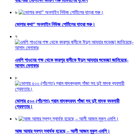
বীরশ্রেষ্ঠ মোস্তফা কামাল লঞ্চ টার্মিনালের দূর্ভোগ
৬
ভোলার কথা” অনলাইন নিউজ পোর্টালের যাত্রা শুরু।
৭
এমপি শাওনের পক্ষ থেকে বদরপুর বাসীকে ঈদুল আযহার শুভেচ্ছা জানিয়েছে-
আসাদ মেলাকার
৮
ভোলায় ৫০০ (পাঁচশত) গ্রাম মাদকদ্রব্য গাঁজা সহ দুই মাদক ব্যবসায়ী
গ্রেফতার।
৯
আজ আমার স্বপ্ন স্বার্থক হয়েছে – আলী আজম মুকুল এমপি।