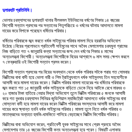
দুলারহাট প্রতিনিধি।
ভোলার চরফ্যাসনের দুলারহাট থানার নীলকমল ইউনিয়নের ধর্ষণের শিকার ১৪ বছরের
কিশোরী সন্তান প্রসবের পর সন্তানের পিতৃপরিচয়ে ও ধর্ষনের ঘটনায় আদালতে মামলা
দায়ের করে বিপাকে পরেছেন ধর্ষিতার পরিবার।
ধর্ষিতার পরিবারকে জব্দ করতে ধর্ষক সাইমুনের পরিবার মামলা দিয়ে হয়রানির অভিযোগ
উঠেছে।বিয়ের প্রলোভনে প্রতিবেশী সাইমুনের সাথে অবৈধ মেলামেশায় চরযমুনা গ্রামের
নিজ বাড়িতে গত ৭ জানুয়ারি কন্যা সন্তানের জম্ম দেন ধর্ষণের শিকার ৪ মাসের
অন্তঃসত্ত্বা কিশোরী। অন্তঃসত্ত্বা কিশোরীকে বিয়ের আশ্বাসে ৬ মাস সময় ক্ষেপন করলে
৭ ফেব্রুয়ারি ওই কিশোরী সন্তান প্রসব করেন।
কিশোরী সন্তান প্রসবের পর বিয়ের অবস্থান থেকে ধর্ষক পরিবার সটকে পরায় গত সোমবার
ভিক্টিমের বাবা বাদী হয়ে ভোলা নারী ও শিশু ট্রাইব্যুনালে ধর্ষক সাইমুনসহ তিন সহযোগীকে
আসামী করে মামলা দায়ের করেন। ভিক্টিম পরিবার মামলা দায়েরের পর ধর্ষিতার পরিবারকে
জব্দ করতে গত ১৫ জানুয়ারী ধর্ষক সাইমুনকে বাড়িতে ডেকে নিয়ে আটকে রেখে মারধর ও
২০ হাজার টাকা হাতিয়ে নেয়ার মিথ্যা অভিযোগ তুলে ভিক্টিম পরিবারের ৫ জনকে আসামী
করে গত বুধবার চরফ্যাসন সিনিয়র জুডিশিয়াল ম্যাজিট্রেট আদালতে ধর্ষক সাইমুনের বাবা
মোস্তফা বাদী হয়ে মামলা দায়ের করেন ভিক্টিম পরিবারের সদস্যদের আসামী করে মামলা
দায়ের করে ক্ষ্যান্ত হননি ধর্ষক সাইমুনের পরিবার। মামলা তুলে নিতে ধর্ষক পরিবার ও
মাতাব্বরদের অব্যহত হুমকি-ধামকিতে পালিয়ে বেড়াচ্ছেন ভিক্টিম কিশোরীর পরিবার।
ভিক্টিমের বাবা অভিযোগ করেন, প্রতিবেশী যুবক সাইমুনের সাথে প্রেম প্রনয়ে অবৈধ
মেলামেশায় তার ১৪ বছরের কিশোরী কন্য অন্তঃসত্ত্বা হয়ে পরেন। বিষয়টি এলাকায়