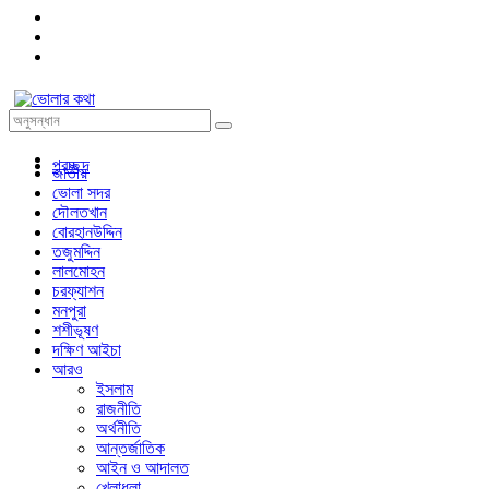
প্রচ্ছদ
জাতীয়
ভোলা সদর
দৌলতখান
বোরহানউদ্দিন
তজুমদ্দিন
লালমোহন
চরফ্যাশন
মনপুরা
শশীভূষণ
দক্ষিণ আইচা
আরও
ইসলাম
রাজনীতি
অর্থনীতি
আন্তর্জাতিক
আইন ও আদালত
খেলাধুলা