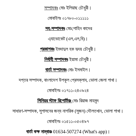
সম্পাদকঃ
মোঃ ইলিয়াছ চৌধুরী।
মোবাইলঃ ০১৭৮০-০১১১১১
সহ-সম্পাদকঃ
মোঃ;শাহিন কাদের
এ্যাভোকেট (এল,এল,বি)।
প্রকাশকঃ
ইমদাদুল হক হৃদয় চৌধুরী।
নির্বাহী সম্পাদকঃ
ইয়ামা চৌধুরী।
বার্তা সম্পাদকঃ
মোঃ ইসমাইল।
দপ্তর সম্পাদক, বাংলাদেশ উপকূল প্রেসক্লাব, ভোলা জেলা শাখা।
মোবাইলঃ ০১৭১১-২৪০৯২৪
সিনিয়র স্টাফ রিপোর্টারঃ
মোঃ রিয়াজ মাহমুদ
সাধারণ-সম্পাদক, সুশাসনের জন্য নাগরিক (সুজন) দৌলতখান, ভোলা শাখা।
মোবাইলঃ ০১৫১১-০৫০৪৯৭
বার্তা কক্ষ নাম্বারঃ
01634-507274 (What's app)।