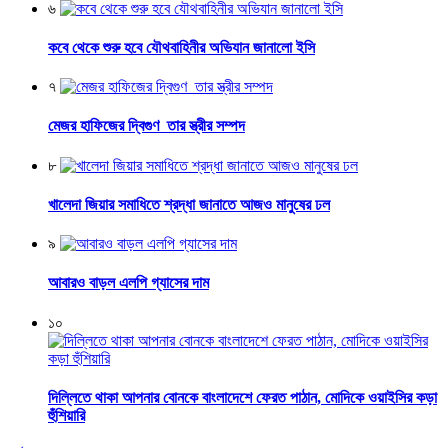
৬
কবে থেকে শুরু হবে যৌথবাহিনীর অভিযান জানালো ইসি
৭
মেজর হাফিজের দ্বিগুণ তার স্ত্রীর সম্পদ
৮
খালেদা জিয়ার সমাধিতে শ্রদ্ধা জানাতে আজও মানুষের ঢল
৯
আবারও বাড়ল এলপি গ্যাসের দাম
১০
দিল্লিতে থাকা আপনার বোনকে বাংলাদেশে ফেরত পাঠান, মোদিকে ওয়াইসির কড়া
হুঁশিয়ারি