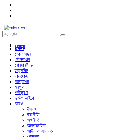
প্রচ্ছদ
জাতীয়
ভোলা সদর
দৌলতখান
বোরহানউদ্দিন
তজুমদ্দিন
লালমোহন
চরফ্যাশন
মনপুরা
শশীভূষণ
দক্ষিণ আইচা
আরও
ইসলাম
রাজনীতি
অর্থনীতি
আন্তর্জাতিক
আইন ও আদালত
খেলাধুলা