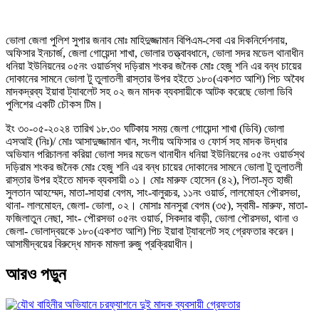
ভোলা জেলা পুলিশ সুপার জনাব মোঃ মাহিদুজ্জামান বিপিএম-সেবা এর দিকনির্দেশনায়,
অফিসার ইনচার্জ, জেলা গোয়েন্দা শাখা, ভোলার তত্ত্বাবধানে, ভোলা সদর মডেল থানাধীন
ধনিয়া ইউনিয়নের ০৫নং ওয়ার্ডস্থ দড়িরাম শংকর জনৈক মোঃ হেজু শনি এর বন্ধ চায়ের
দোকানের সামনে ভোলা টু তুলাতলী রাস্তার উপর হইতে ১৮০(একশত আশি) পিচ অবৈধ
মাদকদ্রব্য ইয়াবা ট্যাবলেট সহ ০২ জন মাদক ব্যবসায়ীকে আটক করেছে ভোলা ডিবি
পুলিশের একটি চৌকস টিম।
ইং ৩০-০৫-২০২৪ তারিখ ১৮.৩০ ঘটিকায় সময় জেলা গোয়েন্দা শাখা (ডিবি) ভোলা
এসআই (নিঃ)/ মোঃ আসাদুজ্জামান খান, সংগীয় অফিসার ও ফোর্স সহ মাদক উদ্ধার
অভিযান পরিচালনা করিয়া ভোলা সদর মডেল থানাধীন ধনিয়া ইউনিয়নের ০৫নং ওয়ার্ডস্থ
দড়িরাম শংকর জনৈক মোঃ হেজু শনি এর বন্ধ চায়ের দোকানের সামনে ভোলা টু তুলাতলী
রাস্তার উপর হইতে মাদক ব্যবসায়ী ০১। মোঃ মারুফ হোসেন (৪২), পিতা-মৃত হাজী
সুলতান আহম্মেদ, মাতা-সাহারা বেগম, সাং-বালুরচর, ১১নং ওয়ার্ড, লালমোহন পৌরসভা,
থানা- লালমোহন, জেলা- ভোলা, ০২। মোসাঃ মানসুরা বেগম (৩৫), স্বামী- মারুফ, মাতা-
ফজিলাতুন নেছা, সাং- পৌরসভা ০৫নং ওয়ার্ড, সিকদার বাড়ী, ভোলা পৌরসভা, থানা ও
জেলা- ভোলাদ্বয়কে ১৮০(একশত আশি) পিচ ইয়াবা ট্যাবলেট সহ গ্রেফতার করেন।
আসামীদ্বয়ের বিরুদ্ধে মাদক মামলা রুজু প্রক্রিয়াধীন।
আরও পড়ুন