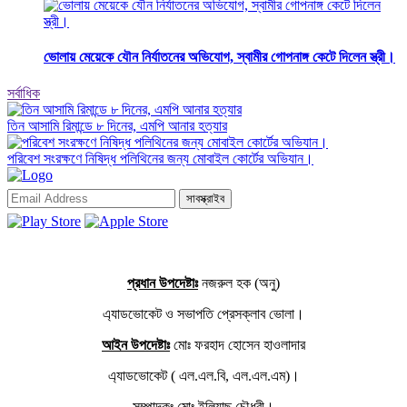
ভোলায় মেয়েকে যৌন নির্যাতনের অভিযোগ, স্বামীর গোপনাঙ্গ কেটে দিলেন স্ত্রী।
সর্বাধিক
তিন আসামি রিমান্ডে ৮ দিনের, এমপি আনার হত্যার
পরিবেশ সংরক্ষণে নিষিদ্ধ পলিথিনের জন্য মোবাইল কোর্টের অভিযান।
সাবস্ক্রাইব
প্রধান উপদেষ্টাঃ
নজরুল হক (অনু)
এ্যাডভোকেট ও সভাপতি প্রেসক্লাব ভোলা।
আইন উপদেষ্টাঃ
মোঃ ফরহাদ হোসেন হাওলাদার
এ্যাডভোকেট ( এল.এল.বি, এল.এল.এম)।
সম্পাদকঃ
মোঃ ইলিয়াছ চৌধুরী।