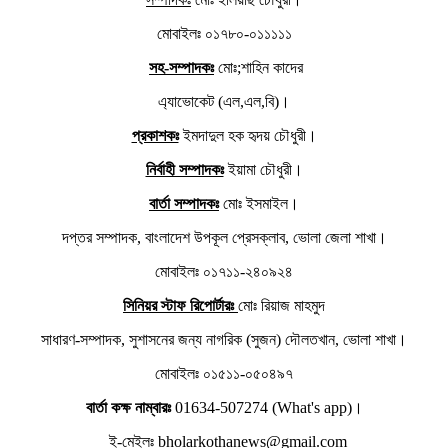
মোবাইলঃ ০১৭৮০-০১১১১১
সহ-সম্পাদকঃ
মোঃ;শাহিন কাদের
এ্যাভোকেট (এল,এল,বি)।
প্রকাশকঃ
ইমদাদুল হক হৃদয় চৌধুরী।
নির্বাহী সম্পাদকঃ
ইয়ামা চৌধুরী।
বার্তা সম্পাদকঃ
মোঃ ইসমাইল।
দপ্তর সম্পাদক, বাংলাদেশ উপকূল প্রেসক্লাব, ভোলা জেলা শাখা।
মোবাইলঃ ০১৭১১-২৪০৯২৪
সিনিয়র স্টাফ রিপোর্টারঃ
মোঃ রিয়াজ মাহমুদ
সাধারণ-সম্পাদক, সুশাসনের জন্য নাগরিক (সুজন) দৌলতখান, ভোলা শাখা।
মোবাইলঃ ০১৫১১-০৫০৪৯৭
বার্তা কক্ষ নাম্বারঃ
01634-507274 (What's app)।
ই-মেইলঃ bholarkothanews@gmail.com