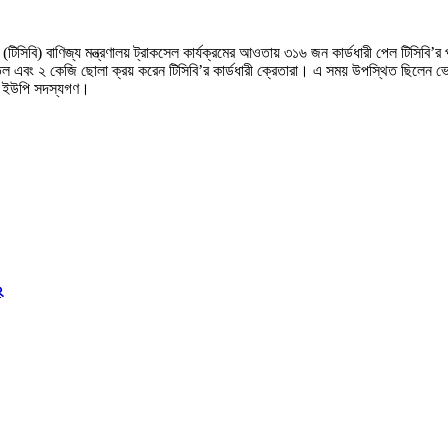
িসিবি) বাণিজ্য মন্ত্রণালয় ট্রাকসেল কার্যক্রমের আওতায় ৩১৬ জন কার্ডধারী পেল টিসিবি’র
ল এবং ২ কেজি ছোলা ক্রয় করেন টিসিবি’র কার্ডধারী ক্রেতারা। এ সময় উপস্থিত ছিলেন ভেল
ন্য ইউপি সদস্যগণ।
২