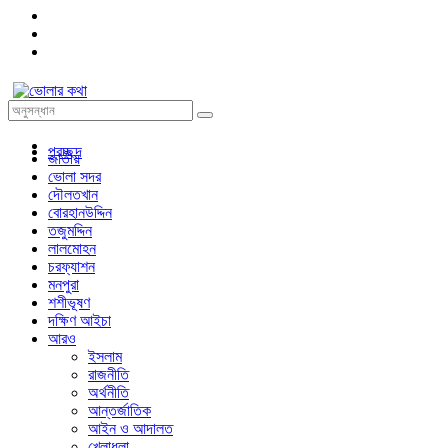
প্রচ্ছদ
জাতীয়
ভোলা সদর
দৌলতখান
বোরহানউদ্দিন
তজুমদ্দিন
লালমোহন
চরফ্যাশন
মনপুরা
শশীভূষণ
দক্ষিণ আইচা
আরও
ইসলাম
রাজনীতি
অর্থনীতি
আন্তর্জাতিক
আইন ও আদালত
খেলাধুলা