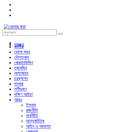
প্রচ্ছদ
জাতীয়
ভোলা সদর
দৌলতখান
বোরহানউদ্দিন
তজুমদ্দিন
লালমোহন
চরফ্যাশন
মনপুরা
শশীভূষণ
দক্ষিণ আইচা
আরও
ইসলাম
রাজনীতি
অর্থনীতি
আন্তর্জাতিক
আইন ও আদালত
খেলাধুলা