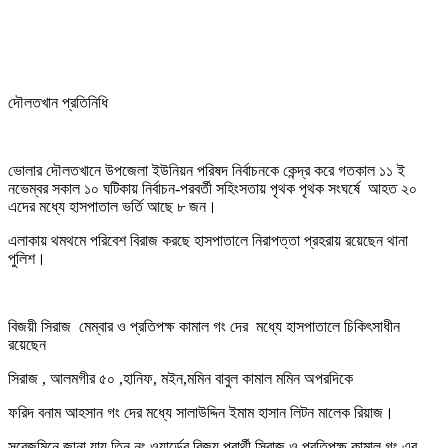
দৌলতখান প্রতিনিধি
ভোলার দৌলতখানে উপজেলা ইউনিয়ন পরিষদ নির্বাচনকে কেন্দ্র করে গতকাল ১১ ই
নভেম্বর সকাল ১০ ঘটিকায় নির্বাচন-পরবর্তী সহিংসতায় পৃথক পৃথক সংঘর্ষে আহত ২০
এদের মধ্যে হাসপাতাল ভর্তি আছে ৮ জন।
এলাকায় থমথমে পরিবেশ বিরাজ করছে হাসপাতালে নিরাপত্তা প্রহরায় রয়েছেন থানা
পুলিশ।
বিজয়ী সিরাজ মেম্বার ও প্রতিপক্ষ কামাল গং দের মধ্যে হাসপাতালে চিকিৎসাধীন
রয়েছেন
সিরাজ , আলমগীর ৫০ ,হানিফ, মইন,মমিন বাবুল কামাল মমিন অপরদিকে
ফরিদ বনাম আহসান গং দের মধ্যে সালাউদ্দিন ইমাম হাসান লিটন মালেক রিয়াজ।
সরেজমিনে জানা যায় তিন নং ওয়ার্ডের বিজয় প্রার্থী সিরাজ ও প্রতিপক্ষ কামাল গং এর