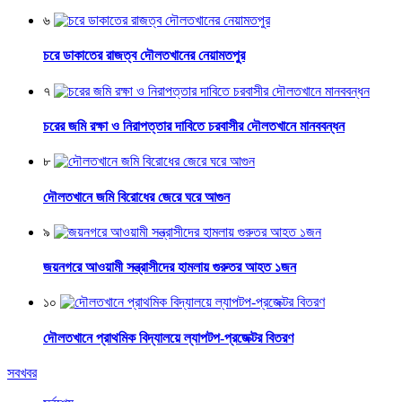
৬
চরে ডাকাতের রাজত্ব দৌলতখানের নেয়ামতপুর
৭
চরের জমি রক্ষা ও নিরাপত্তার দাবিতে চরবাসীর দৌলতখানে মানববন্ধন
৮
দৌলতখানে জমি বিরোধের জেরে ঘরে আগুন
৯
জয়নগরে আওয়ামী সন্ত্রাসীদের হামলায় গুরুতর আহত ১জন
১০
দৌলতখানে প্রাথমিক বিদ্যালয়ে ল্যাপটপ-প্রজেক্টর বিতরণ
সবখবর