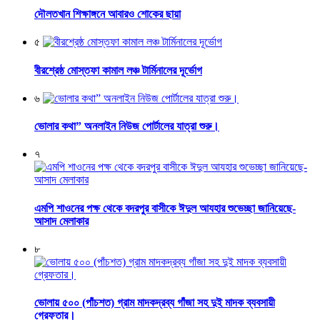
দৌলতখান শিক্ষাঙ্গনে আবারও শোকের ছায়া
৫
বীরশ্রেষ্ঠ মোস্তফা কামাল লঞ্চ টার্মিনালের দূর্ভোগ
৬
ভোলার কথা” অনলাইন নিউজ পোর্টালের যাত্রা শুরু।
৭
এমপি শাওনের পক্ষ থেকে বদরপুর বাসীকে ঈদুল আযহার শুভেচ্ছা জানিয়েছে-
আসাদ মেলাকার
৮
ভোলায় ৫০০ (পাঁচশত) গ্রাম মাদকদ্রব্য গাঁজা সহ দুই মাদক ব্যবসায়ী
গ্রেফতার।