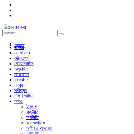
প্রচ্ছদ
জাতীয়
ভোলা সদর
দৌলতখান
বোরহানউদ্দিন
তজুমদ্দিন
লালমোহন
চরফ্যাশন
মনপুরা
শশীভূষণ
দক্ষিণ আইচা
আরও
ইসলাম
রাজনীতি
অর্থনীতি
আন্তর্জাতিক
আইন ও আদালত
খেলাধুলা