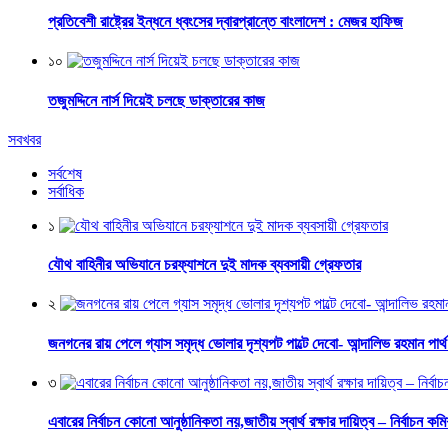
প্রতিবেশী রাষ্ট্রের ইন্ধনে ধ্বংসের দ্বারপ্রান্তে বাংলাদেশ : মেজর হাফিজ
১০
তজুমদ্দিনে নার্স দিয়েই চলছে ডাক্তারের কাজ
সবখবর
সর্বশেষ
সর্বাধিক
১
যৌথ বাহিনীর অভিযানে চরফ্যাশনে দুই মাদক ব্যবসায়ী গ্রেফতার
২
জনগনের রায় পেলে গ্যাস সমৃদ্ধ ভোলার দৃশ্যপট পাল্টে দেবো- আন্দালিভ রহমান পার্
৩
এবারের নির্বাচন কোনো আনুষ্ঠানিকতা নয়,জাতীয় স্বার্থ রক্ষার দায়িত্ব – নির্বাচন কম