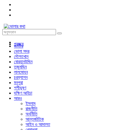
প্রচ্ছদ
জাতীয়
ভোলা সদর
দৌলতখান
বোরহানউদ্দিন
তজুমদ্দিন
লালমোহন
চরফ্যাশন
মনপুরা
শশীভূষণ
দক্ষিণ আইচা
আরও
ইসলাম
রাজনীতি
অর্থনীতি
আন্তর্জাতিক
আইন ও আদালত
খেলাধুলা