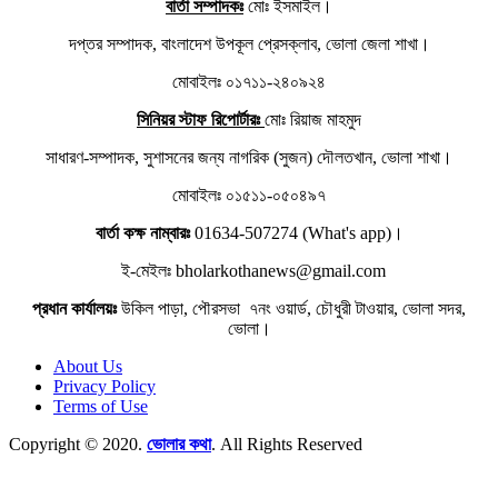
বার্তা সম্পাদকঃ
মোঃ ইসমাইল।
দপ্তর সম্পাদক, বাংলাদেশ উপকূল প্রেসক্লাব, ভোলা জেলা শাখা।
মোবাইলঃ ০১৭১১-২৪০৯২৪
সিনিয়র স্টাফ রিপোর্টারঃ
মোঃ রিয়াজ মাহমুদ
সাধারণ-সম্পাদক, সুশাসনের জন্য নাগরিক (সুজন) দৌলতখান, ভোলা শাখা।
মোবাইলঃ ০১৫১১-০৫০৪৯৭
বার্তা কক্ষ নাম্বারঃ
01634-507274 (What's app)।
ই-মেইলঃ bholarkothanews@gmail.com
প্রধান কার্যালয়ঃ
উকিল পাড়া, পৌরসভা ৭নং ওয়ার্ড, চৌধুরী টাওয়ার, ভোলা সদর,
ভোলা।
About Us
Privacy Policy
Terms of Use
Copyright © 2020.
ভোলার কথা
. All Rights Reserved