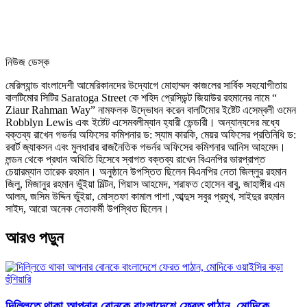
নিউজ ডেস্ক
মেরিল্যান্ড বাংলাদেশী আমেরিকানদের উদ্যোগে মোহাম্মদ কাজলের সার্বিক সহযোগীতায়
বালটিমোর সিটির Saratoga Street কে শহিদ প্রেসিডন্ট জিয়াউর রহমানের নামে “
Ziaur Rahman Way” নামফলক উদ্ভোধন করেন বালটিমোর ইষ্টেট এসেম্বলী ওমেন
Robblyn Lewis এবং ইষ্টেট এসেমবলীম্যান হ্যারী ভেন্ডারী। অন্যান্যদের মধ্যে
বক্তব্য রাখেন গভর্নর অফিসের কমিশনার ড: স্যাম কারকি, মেয়র অফিসের প্রতিনিধি ড:
রবার্ট জ্যাকসন এবং মুলধারার রাজনৈতিক গভর্নর অফিসের কমিশনার আনিস আহমেদ।
লন্ডন থেকে প্রধান অথিতি হিসেবে স্বাগত বক্তব্য রাখেন বিএনপির ভারপ্রাপ্ত
চেয়ারম্যান তারেক রহমান। অনুষ্ঠানে উপস্তিত ছিলেন বিএনপির নেতা জিল্লুর রহমান
জিলু, মিজানুর রহমান ভুঁইয়া মিল্টন, গিয়াস আহমেদ, শরাফত হোসেন বাবু, জাহাঙ্গীর এম
আলম, জসিম উদ্দিন ভুঁইয়া, মোস্তফা কামাল পাশা ,আব্দুস সবুর প্রমুখ, সাইদুর রহমান
সাইদ, আরো অনেক নেতাকর্মী উপস্থিত ছিলেন।
আরও পড়ুন
দিল্লিতে থাকা আপনার বোনকে বাংলাদেশে ফেরত পাঠান, মোদিকে