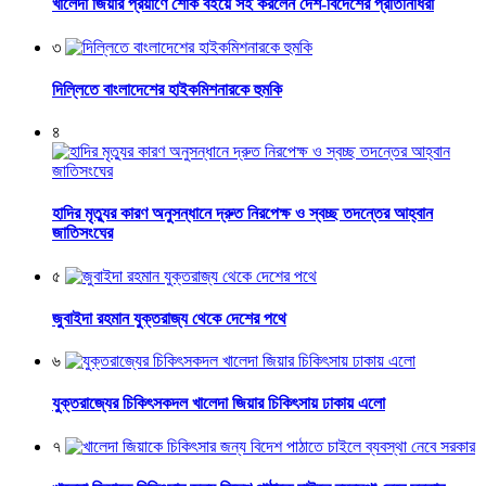
খালেদা জিয়ার প্রয়াণে শোক বইয়ে সই করলেন দেশ-বিদেশের প্রতিনিধিরা
৩
দিল্লিতে বাংলাদেশের হাইকমিশনারকে হুমকি
৪
হাদির মৃত্যুর কারণ অনুসন্ধানে দ্রুত নিরপেক্ষ ও স্বচ্ছ তদন্তের আহ্বান
জাতিসংঘের
৫
জুবাইদা রহমান যুক্তরাজ্য থেকে দেশের পথে
৬
যুক্তরাজ্যের চিকিৎসকদল খালেদা জিয়ার চিকিৎসায় ঢাকায় এলো
৭