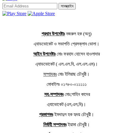
সাবস্ক্রাইব
প্রধান উপদেষ্টাঃ
নজরুল হক (অনু)
এ্যাডভোকেট ও সভাপতি প্রেসক্লাব ভোলা।
আইন উপদেষ্টাঃ
মোঃ ফরহাদ হোসেন হাওলাদার
এ্যাডভোকেট ( এল.এল.বি, এল.এল.এম)।
সম্পাদকঃ
মোঃ ইলিয়াছ চৌধুরী।
মোবাইলঃ ০১৭৮০-০১১১১১
সহ-সম্পাদকঃ
মোঃ;শাহিন কাদের
এ্যাভোকেট (এল,এল,বি)।
প্রকাশকঃ
ইমদাদুল হক হৃদয় চৌধুরী।
নির্বাহী সম্পাদকঃ
ইয়ামা চৌধুরী।