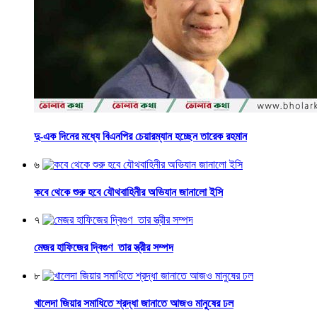
দু-এক দিনের মধ্যে বিএনপির চেয়ারম্যান হচ্ছেন তারেক রহমান
৬
কবে থেকে শুরু হবে যৌথবাহিনীর অভিযান জানালো ইসি
৭
মেজর হাফিজের দ্বিগুণ তার স্ত্রীর সম্পদ
৮
খালেদা জিয়ার সমাধিতে শ্রদ্ধা জানাতে আজও মানুষের ঢল