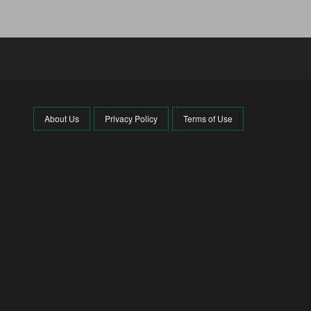
আজও মানুষের ঢল
আবারও বাড়ল এলপি গ্যাসের দাম
৯
দিল্লিতে থাকা আপনার বোনকে
১০
বাংলাদেশে ফেরত পাঠান, মোদিকে
ওয়াইসির কড়া হুঁশিয়ারি
About Us
Privacy Policy
Terms of Use