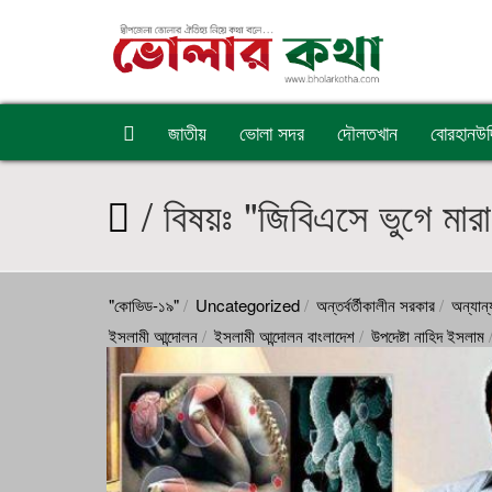
জাতীয়
ভোলা সদর
দৌলতখান
বোরহানউদ্
/ বিষয়ঃ "জিবিএসে ভুগে মার
"কোভিড-১৯"
Uncategorized
অন্তর্বর্তীকালীন সরকার
অন্যান্
ইসলামী আন্দোলন
ইসলামী আন্দোলন বাংলাদেশ
উপদেষ্টা নাহিদ ইসলাম
চরফ্যাশন
চরমোনাই
চীন
জাতীয়
জাতীয় পার্টি
জাপা
জামায়াতে
নাগরিক ঐক্য
নাজিম উদ্দিন আলম
নারী ও শিশু
নির্বাচন
নুরুল ইস
বাংলাদেশ খেলাফত মজলিস
বাংলাবাজার
বিএনপি
বিজেপি
বিনোদন
ভোলা সদর
ভ্রমন
মৎস্য
মনপুরা
মাদক
মালোশিয়া
মিডিয়া
ম
সমন্বয়কারী শিক্ষার্থী
সাংস্কৃতি
সুশাসনের জন্য নাগরিক
স্বাস্থ্য ও চ