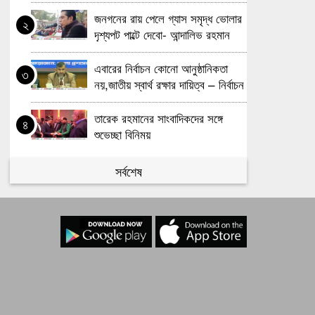
মেজর হাফিজের দ্বিগুণ তার স্ত্রীর সম্পদ
৭
জনগনের রায় পেলে গ্যাস সমৃদ্ধ ভোলার
২
দৃশ্যপট পাল্টে দেবো- আন্দালিভ রহমান
খালেদা জিয়ার সমাধিতে শ্রদ্ধা জানাতে
৮
পার্থ
আজও মানুষের ঢল
এবারের নির্বাচন কোনো আনুষ্ঠানিকতা
৩
নয়,জাতীয় স্বার্থ রক্ষার দায়িত্ব – নির্বাচন
আবারও বাড়ল এলপি গ্যাসের দাম
৯
কমিশনার
তারেক রহমানের সাংবাদিকদের সঙ্গে
৪
দিল্লিতে থাকা আপনার বোনকে
১০
শুভেচ্ছা বিনিময়
বাংলাদেশে ফেরত পাঠান, মোদিকে
ওয়াইসির কড়া হুঁশিয়ারি
দু-এক দিনের মধ্যে বিএনপির চেয়ারম্যান
সর্বশেষ
৫
হচ্ছেন তারেক রহমান
কবে থেকে শুরু হবে যৌথবাহিনীর
৬
অভিযান জানালো ইসি
মেজর হাফিজের দ্বিগুণ তার স্ত্রীর সম্পদ
৭
খালেদা জিয়ার সমাধিতে শ্রদ্ধা জানাতে
৮