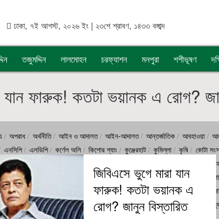
ঢাকা, ৭ই আগস্ট, ২০২৬ ইং | ২৩শে শ্রাবণ, ১৪৩৩ বঙ্গাব্দ
দিন
তজুমদ্দিন
লালমোহন
চরফ্যাশন
মনপুরা
শশীভূষণ
দক
া যান ফারুক! কতটা ভয়ানক এ রোগ? জান
য
অপরাধ
অর্থনীতি
আইন ও আদালত
আইন-আদালত
আন্তর্জাতিক
আবহাওয়া
আল
এনসিপি
এলডিপি
কর্ণেল অলি
কিশোর গ্যাং
কুঞ্জেরহাট
কুমিল্লা
কৃষি
কোটা সংস
 ইসলামী
জুলাই অভ্যুত্থান
ড. মুহাম্মদ ইউনূস
ডা.শফিকুর রহমান
তজুমদ্দিন
তারেক র
জিবিএসে ভুগে মারা যান
লাম নয়নের
নেপাল
পটুয়াখালী
পাকিস্তান
প্রাণী সম্পদ
ফখরুল
ফেনী
বন্যা
বরিশ
ফারুক! কতটা ভয়ানক এ
বিসিবি
বেগম খালেদা জিয়া
বৈষম্যবিরোধী ছাত্র আন্দোলন
বোরহানউদ্দিন
ব্যারিস্টার আন্
রোগ? জানুন বিস্তারিত
ুক্তিযোদ্ধা
মেজর হাফিজ
রাজনীতি
রাজাপুর
রাশিয়া
লালমোহন
লোডশেডিং
শশীভূ
িকিৎসা
হাসিনা
হিন্দু ধর্ম
হেফাজতে ইসলামি বাংলাদেশ