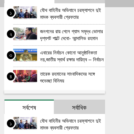
যৌথ বাহিনীর অভিযানে চরফ্যাশনে দুই
১
মাদক ব্যবসায়ী গ্রেফতার
জনগনের রায় পেলে গ্যাস সমৃদ্ধ ভোলার
২
দৃশ্যপট পাল্টে দেবো- আন্দালিভ রহমান
পার্থ
এবারের নির্বাচন কোনো আনুষ্ঠানিকতা
৩
নয়,জাতীয় স্বার্থ রক্ষার দায়িত্ব – নির্বাচন
কমিশনার
তারেক রহমানের সাংবাদিকদের সঙ্গে
৪
শুভেচ্ছা বিনিময়
দু-এক দিনের মধ্যে বিএনপির চেয়ারম্যান
৫
হচ্ছেন তারেক রহমান
সর্বশেষ
সর্বাধিক
কবে থেকে শুরু হবে যৌথবাহিনীর
৬
যৌথ বাহিনীর অভিযানে চরফ্যাশনে দুই
১
অভিযান জানালো ইসি
মাদক ব্যবসায়ী গ্রেফতার