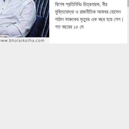
বিশেষ প্রতিনিধিঃ চিত্রনায়ক, বীর
মুক্তিযোদ্ধা ও রাজনীতিক আকবর হোসেন
পাঠান ফারুকের মৃত্যুর এক বছর হয়ে গেল।
গত বছরের ১৫ মে