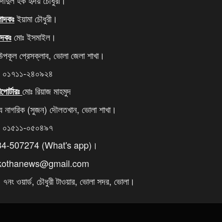
াদুল হক হৃদয় চৌধুরী।
ইয়ামা চৌধুরী।
্পাদকঃ
মোঃ ইসমাইল।
পাদকঃ
 উপকূল প্রেসক্লাব, ভোলা জেলা শাখা।
ঃ ০১৭১১-২৪০৯২৪
মোঃ রিয়াজ মাহমুদ
পোর্টারঃ
্য নাগরিক (সুজন) দৌলতখান, ভোলা শাখা।
ঃ ০১৫১১-০৫০৪৯৭
4-507274 (What's app)।
rkothanews@gmail.com
নং ওয়ার্ড, চৌধুরী টাওয়ার, ভোলা সদর, ভোলা।