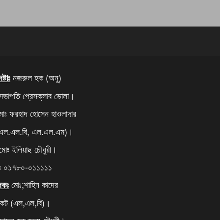
নজরুল হক (অনু)
্টাঃ
সভাপতি প্রেসক্লাব ভোলা।
োঃ ফরহাদ হোসেন হাওলাদার
 এল.এল.বি, এল.এল.এম)।
োঃ ইলিয়াছ চৌধুরী।
ঃ ০১৭৮০-০১১১১১
মোঃ;শাহিন কাদের
দকঃ
কেট (এল,এল,বি)।