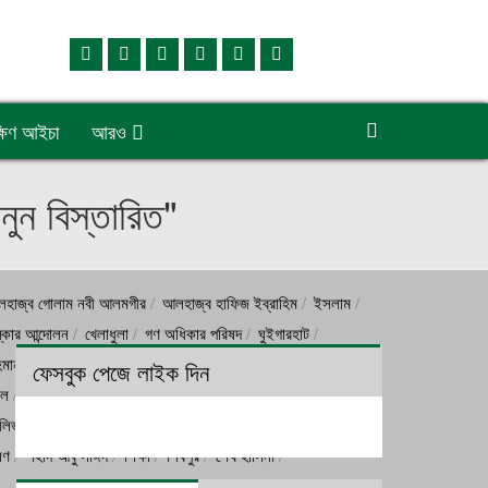
্ষিণ আইচা
আরও
ুন বিস্তারিত"
হাজ্ব গোলাম নবী আলমগীর
আলহাজ্ব হাফিজ ইব্রাহিম
ইসলাম
্কার আন্দোলন
খেলাধুলা
গণ অধিকার পরিষদ
ঘুইগারহাট
হমান
তীব্র গরম
দক্ষিণ আইচা
দুর্ঘটনা
দৌলতখান
ধর্ম
ফেসবুক পেজে লাইক দিন
াল
বানিজ্য
বাবর
বাংলাদেশ আওয়ামী লীগ
দালিভ রহমান পার্থ
ভারত
ভূমিকম্প
ভেদুরিয়া
ভেলুমিয়া
ভোলা
ষণ
শহীদ আবু সাঈদ
শিক্ষা
শিবপুর
শেখ হাসিনা