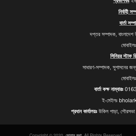
ইমদ
প্রকাশকঃ
নির্বাহী সম
বার্তা সম্
দপ্তর সম্পাদক, বাংলাদেশ
মোবাইল
সিনিয়র স্টাফ রি
সাধারণ-সম্পাদক, সুশাসনের জন
মোবাইল
0163
বার্তা কক্ষ নাম্বারঃ
ই-মেইলঃ bhola
উকিল পাড়া, পৌরসভা ৭
প্রধান কার্যালয়ঃ
Copyright © 2020.
ভোলার কথা
. All Rights Reserved