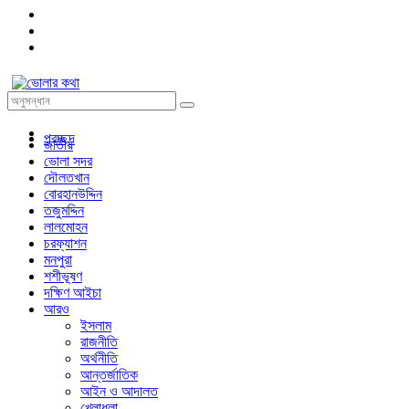
প্রচ্ছদ
জাতীয়
ভোলা সদর
দৌলতখান
বোরহানউদ্দিন
তজুমদ্দিন
লালমোহন
চরফ্যাশন
মনপুরা
শশীভূষণ
দক্ষিণ আইচা
আরও
ইসলাম
রাজনীতি
অর্থনীতি
আন্তর্জাতিক
আইন ও আদালত
খেলাধুলা