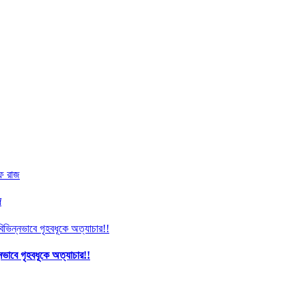
জ
নভাবে গৃহবধূকে অত্যাচার!!