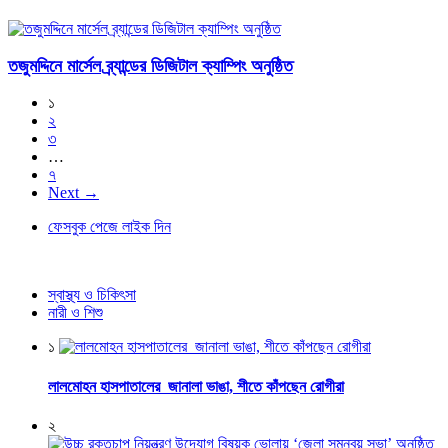
তজুমদ্দিনে মার্সেল ব্র্যান্ডের ডিজিটাল ক্যাম্পিং অনুষ্ঠিত
১
২
৩
…
৭
Next →
ফেসবুক পেজে লাইক দিন
স্বাস্থ্য ও চিকিৎসা
নারী ও শিশু
১
লালমোহন হাসপাতালের জানালা ভাঙা, শীতে কাঁপছেন রোগীরা
২