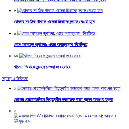
৮
রোববার সব ঠিক থাকলে খালেদা জিয়াকে লন্ডনে নেওয়া হবে
৯
দেশে আসছেন জুবাইদা: এয়ার অ্যাম্বুলেন্স ‘বিলম্বিত
১০
খালেদা জিয়াকে লন্ডনে নেওয়া হবে ভোরে
স্বাস্থ্য ও চিকিৎসা
১
ভোলার বোরহানউদ্দিনে পিতৃত্বহীন নবজাতক বাচ্চা প্রসব-অতঃপর হত্যা
২