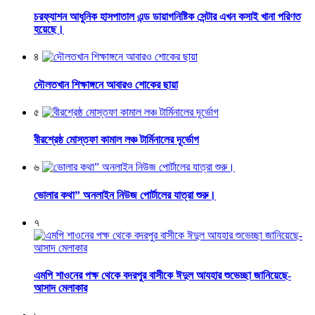
চরফ্যাশন আধুনিক হাসপাতাল এন্ড ডায়াগনিষ্টিক সেন্টার এখন কসাই খানা পরিণত
হয়েছে।
৪
দৌলতখান শিক্ষাঙ্গনে আবারও শোকের ছায়া
৫
বীরশ্রেষ্ঠ মোস্তফা কামাল লঞ্চ টার্মিনালের দূর্ভোগ
৬
ভোলার কথা” অনলাইন নিউজ পোর্টালের যাত্রা শুরু।
৭
এমপি শাওনের পক্ষ থেকে বদরপুর বাসীকে ঈদুল আযহার শুভেচ্ছা জানিয়েছে-
আসাদ মেলাকার