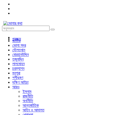
প্রচ্ছদ
জাতীয়
ভোলা সদর
দৌলতখান
বোরহানউদ্দিন
তজুমদ্দিন
লালমোহন
চরফ্যাশন
মনপুরা
শশীভূষণ
দক্ষিণ আইচা
আরও
ইসলাম
রাজনীতি
অর্থনীতি
আন্তর্জাতিক
আইন ও আদালত
খেলাধুলা