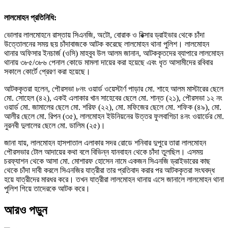
লালমোহন প্রতিনিধি:
ভোলার লালমোহনে রাস্তায় সিএনজি, অটো, বোরাক ও রিক্সার ড্রাইভার থেকে চাঁদা
উত্তোলনের সময় ছয় চাঁদাবাজকে আটক করেছে লালমোহন থানা পুলিশ। লালমোহন
থানার অফিসার ইনচার্জ (ওসি) মাহবুব উল আলম জানান, আটককৃতদের ব্যাপারে লালমোহন
থানায় ৩৮৫/৩৮৬ পেনাল কোডে মামলা দায়ের করা হয়েছে এবং ধৃত আসামীদের রবিবার
সকালে কোর্টে প্রেরণ করা হয়েছে।
আটককৃতরা হলেন, পৌরসভা ৮নং ওয়ার্ড ওয়েস্টার্ণ পাড়ার মো. শাহে আলম মাস্টারের ছেলে
মো. সোহেল (৪২), একই এলাকার খান সাহেবের ছেলে মো. শান্ত (২১), পৌরসভা ১২ নং
ওয়ার্ড মো. জামালের ছেলে মো. শরিফ (২২), মো. মফিজের ছেলে মো. শফিক (৪৯), মো.
আলীর ছেলে মো. রিপন (৩৫), লালমোহন ইউনিয়নের উত্তর ফুলবাগিচা ৪নং ওয়ার্ডের মো.
নুরনবী দুলালের ছেলে মো. ডালিম (২৫)।
জানা যায়, লালমোহন হাসপাতাল এলাকার সদর রোডে শনিবার দুপুরে তারা লালমোহন
পৌরসভার টোল আদায়ের কথা বলে বিভিন্ন যানবাহন থেকে চাঁদা তুলছিল। এসময়
চরফ্যাশন থেকে আসা মো. মোশারফ হোসেন নামে একজন সিএনজি ড্রাইভারের কাছ
থেকে চাঁদা দাবী করলে সিএনজির যাত্রীরা তার প্রতিবাদ করার পর আটককৃতরা সংঘবদ্ধ
হয়ে যাত্রীদের মারধর করে। তখন যাত্রীরা লালমোহন থানায় এসে জানালে লালমোহন থানা
পুলিশ গিয়ে তাদেরকে আটক করে।
আরও পড়ুন