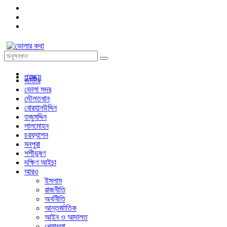
প্রচ্ছদ
জাতীয়
ভোলা সদর
দৌলতখান
বোরহানউদ্দিন
তজুমদ্দিন
লালমোহন
চরফ্যাশন
মনপুরা
শশীভূষণ
দক্ষিণ আইচা
আরও
ইসলাম
রাজনীতি
অর্থনীতি
আন্তর্জাতিক
আইন ও আদালত
খেলাধুলা