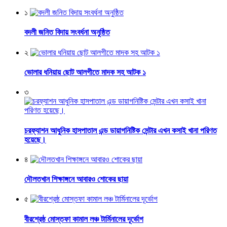
১
বদলী জনিত বিদায় সংবর্ধনা অনুষ্ঠিত
২
ভোলার ধনিয়ায় ছোট আলগীতে মাদক সহ আটক ১
৩
চরফ্যাশন আধুনিক হাসপাতাল এন্ড ডায়াগনিষ্টিক সেন্টার এখন কসাই খানা পরিণত
হয়েছে।
৪
দৌলতখান শিক্ষাঙ্গনে আবারও শোকের ছায়া
৫
বীরশ্রেষ্ঠ মোস্তফা কামাল লঞ্চ টার্মিনালের দূর্ভোগ