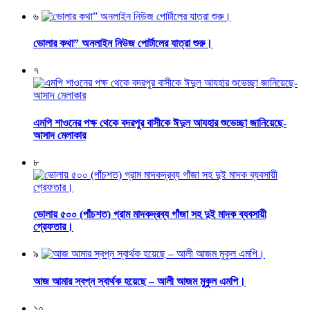
৬
ভোলার কথা” অনলাইন নিউজ পোর্টালের যাত্রা শুরু।
৭
এমপি শাওনের পক্ষ থেকে বদরপুর বাসীকে ঈদুল আযহার শুভেচ্ছা জানিয়েছে-
আসাদ মেলাকার
৮
ভোলায় ৫০০ (পাঁচশত) গ্রাম মাদকদ্রব্য গাঁজা সহ দুই মাদক ব্যবসায়ী
গ্রেফতার।
৯
আজ আমার স্বপ্ন স্বার্থক হয়েছে – আলী আজম মুকুল এমপি।
১০