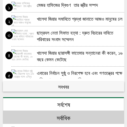
মেজর হাফিজের দ্বিগুণ তার স্ত্রীর সম্পদ
১
খালেদা জিয়ার সমাধিতে শ্রদ্ধা জানাতে আজও মানুষের ঢল
২
ছাত্রদল নেতা সিফাত হত্যা : দ্রুত বিচারের দাবিতে
৩
পরিবারের সংবাদ সম্মেলন
খালেদা জিয়ার ছায়াসঙ্গী ফাতেমার সন্তানেরা কী করেন, ১৬
৪
বছর কেমন কেটেছে
এবারের নির্বাচন সুষ্ঠু ও নিরপেক্ষ হবে এবং গণতন্ত্রের পক্ষে
৫
এগিয়ে যাবে দেশ : মেজর হাফিজ
সবখবর
বেগম খালেদা জিয়ার অভাব কখনোই পূরণ হবার নয় :
৬
মেজর হাফিজ
সর্বশেষ
মনপুরার ১৪৭ মসজিদে খালেদা জিয়ার রুহের মাগফিরাত
৭
সর্বাধিক
কামনায় দোয়া