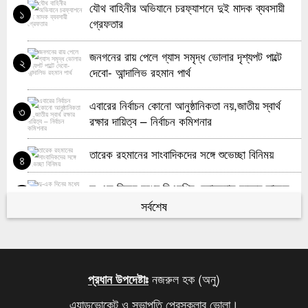
যৌথ বাহিনীর অভিযানে চরফ্যাশনে দুই মাদক ব্যবসায়ী
১
আবেগঘন সংবর্ধনায় ভাসলেন সজিব শাহরিয়ার
৮
গ্রেফতার
খালেদা জিয়ার রুহের মাগফিরাত কামনায় ছাত্রদলের মিলাদ
৯
জনগনের রায় পেলে গ্যাস সমৃদ্ধ ভোলার দৃশ্যপট পাল্টে
২
ও দোয়া মাহফিল
দেবো- আন্দালিভ রহমান পার্থ
মায়ের মতোই গুণ পেয়েছেন তারেক রহমান: বাবর
১০
এবারের নির্বাচন কোনো আনুষ্ঠানিকতা নয়,জাতীয় স্বার্থ
৩
রক্ষার দায়িত্ব – নির্বাচন কমিশনার
তারেক রহমানের সাংবাদিকদের সঙ্গে শুভেচ্ছা বিনিময়
৪
দু-এক দিনের মধ্যে বিএনপির চেয়ারম্যান হচ্ছেন তারেক
৫
রহমান
সর্বশেষ
কবে থেকে শুরু হবে যৌথবাহিনীর অভিযান জানালো ইসি
৬
মেজর হাফিজের দ্বিগুণ তার স্ত্রীর সম্পদ
৭
নজরুল হক (অনু)
প্রধান উপদেষ্টাঃ
এ্যাডভোকেট ও সভাপতি প্রেসক্লাব ভোলা।
খালেদা জিয়ার সমাধিতে শ্রদ্ধা জানাতে আজও মানুষের ঢল