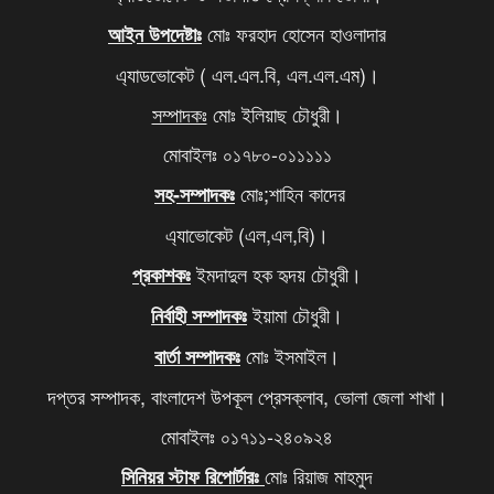
৮
মোঃ ফরহাদ হোসেন হাওলাদার
আইন উপদেষ্টাঃ
আবারও বাড়ল এলপি গ্যাসের দাম
৯
এ্যাডভোকেট ( এল.এল.বি, এল.এল.এম)।
দিল্লিতে থাকা আপনার বোনকে বাংলাদেশে ফেরত পাঠান,
১০
সম্পাদকঃ
মোঃ ইলিয়াছ চৌধুরী।
মোদিকে ওয়াইসির কড়া হুঁশিয়ারি
মোবাইলঃ ০১৭৮০-০১১১১১
মোঃ;শাহিন কাদের
সহ-সম্পাদকঃ
এ্যাভোকেট (এল,এল,বি)।
ইমদাদুল হক হৃদয় চৌধুরী।
প্রকাশকঃ
ইয়ামা চৌধুরী।
নির্বাহী সম্পাদকঃ
মোঃ ইসমাইল।
বার্তা সম্পাদকঃ
দপ্তর সম্পাদক, বাংলাদেশ উপকূল প্রেসক্লাব, ভোলা জেলা শাখা।
মোবাইলঃ ০১৭১১-২৪০৯২৪
মোঃ রিয়াজ মাহমুদ
সিনিয়র স্টাফ রিপোর্টারঃ