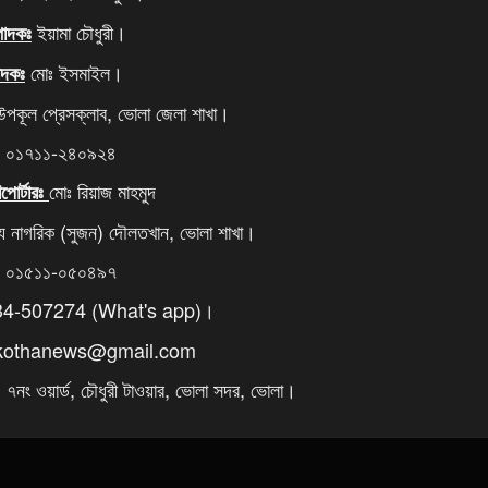
ইয়ামা চৌধুরী।
্পাদকঃ
মোঃ ইসমাইল।
পাদকঃ
 উপকূল প্রেসক্লাব, ভোলা জেলা শাখা।
ঃ ০১৭১১-২৪০৯২৪
মোঃ রিয়াজ মাহমুদ
পোর্টারঃ
্য নাগরিক (সুজন) দৌলতখান, ভোলা শাখা।
ঃ ০১৫১১-০৫০৪৯৭
4-507274 (What's app)।
rkothanews@gmail.com
নং ওয়ার্ড, চৌধুরী টাওয়ার, ভোলা সদর, ভোলা।