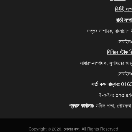
নির্বাহী সম
বার্তা সম্
দপ্তর সম্পাদক, বাংলাদেশ
মোবাইল
সিনিয়র স্টাফ রি
সাধারণ-সম্পাদক, সুশাসনের জন
মোবাইল
0163
বার্তা কক্ষ নাম্বারঃ
ই-মেইলঃ bhola
উকিল পাড়া, পৌরসভা ৭
প্রধান কার্যালয়ঃ
Copyright © 2020.
ভোলার কথা
. All Rights Reserved