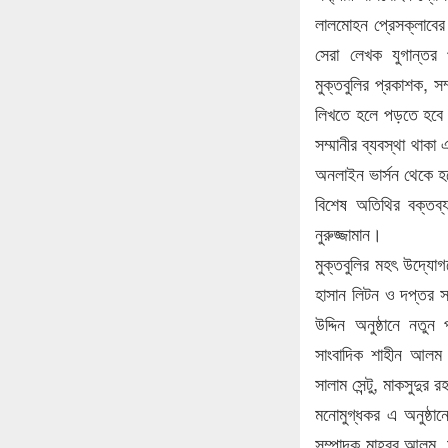
লালমোহন প্রেসক্লাবের 
সেরা লেখক যুগান্তর 
মুক্তবুলির প্রকাশক, 
লিখতে হলে পড়তে হবে।
সম্মানীর ব্যবস্থা থাকা
অনলাইন ভার্সন থেকে হ
বিশেষ অতিথির বক্তব্
নুরুজ্জামান।
মুক্তবুলির মহৎ উদ্যো
হাসান লিটন ও দপ্তর স
উদ্দিন অনুষ্ঠানে নতু
সাংবাদিক শাহীন আলম 
সালাম সেন্টু, মাকসুদুর 
মনোমুগ্ধকর এ অনুষ্ঠান
সম্পাদক মাহবুব আলম, ম