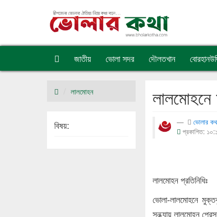
জাতীয়
ভোলা সদর
দৌলতখান
বোরহানউদ্
লালমোহনে ম
লালমোহন
ভোলার কথ
বিষয়:
প্রকাশিত: ১০:১৯
লালমোহন প্রতিনিধিঃ
ভোলা-লালমোহনে মুক্তব
সন্ধ্যায় লালমোহন প্রে