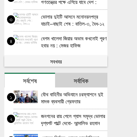
গণতন্ত্রের পক্ষে এগিয়ে যাবে দেশ :
মেজর হাফিজ
ভোলার দুইটি আসনে মনোনয়নপত্র
৩
যাচাই–বাছাই শেষ : বাতিল-৩, বৈধ-১২
বেগম খালেদা জিয়ার অভাব কখনোই পূরণ
৪
হবার নয় : মেজর হাফিজ
খালেদা জিয়ার রুহের মাগফিরাত কামনায়
সবখবর
৫
লালমোহনে দোয়া মাহফিল
সর্বশেষ
সর্বাধিক
খালেদা জিয়ার রুহের মাগফিরাত কামনায়
৬
লালমোহনে দোয়া ও স্মৃতিচারণ অনুষ্ঠান
যৌথ বাহিনীর অভিযানে চরফ্যাশনে দুই
১
মাদক ব্যবসায়ী গ্রেফতার
লালমোহনে চালককে হত্যা করে
৭
অটোরিকশা ছিনতাই !
জনগনের রায় পেলে গ্যাস সমৃদ্ধ ভোলার
২
দৃশ্যপট পাল্টে দেবো- আন্দালিভ রহমান
লালমোহনে মেয়াদ উত্তীর্ণ সিমেন্ট ও
৮
পার্থ
মানহীন সামগ্রী দিয়ে দুর্যোগ আশ্রয়ণ