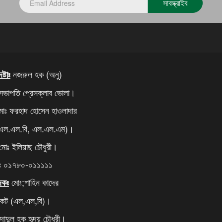
সাবস্ক্রাইব
নজরুল হক (অনু)
্টাঃ
সভাপতি প্রেসক্লাব ভোলা।
োঃ ফরহাদ হোসেন হাওলাদার
 এল.এল.বি, এল.এল.এম)।
োঃ ইলিয়াছ চৌধুরী।
ঃ ০১৭৮০-০১১১১১
মোঃ;শাহিন কাদের
দকঃ
কেট (এল,এল,বি)।
াদুল হক হৃদয় চৌধুরী।