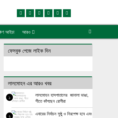
্ষিণ আইচা
আরও
ফেসবুক পেজে লাইক দিন
লালমোহন এর আরও খবর
লালমোহন হাসপাতালের জানালা ভাঙা,
১
শীতে কাঁপছেন রোগীরা
এবারের নির্বাচন সুষ্ঠু ও নিরপেক্ষ হবে এবং
২