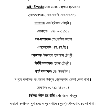
আইন উপদেষ্টাঃ
মোঃ ফরহাদ হোসেন হাওলাদার
এ্যাডভোকেট ( এল.এল.বি, এল.এল.এম)।
সম্পাদকঃ
মোঃ ইলিয়াছ চৌধুরী।
মোবাইলঃ ০১৭৮০-০১১১১১
সহ-সম্পাদকঃ
মোঃ;শাহিন কাদের
এ্যাভোকেট (এল,এল,বি)।
প্রকাশকঃ
ইমদাদুল হক হৃদয় চৌধুরী।
নির্বাহী সম্পাদকঃ
ইয়ামা চৌধুরী।
বার্তা সম্পাদকঃ
মোঃ ইসমাইল।
দপ্তর সম্পাদক, বাংলাদেশ উপকূল প্রেসক্লাব, ভোলা জেলা শাখা।
মোবাইলঃ ০১৭১১-২৪০৯২৪
সিনিয়র স্টাফ রিপোর্টারঃ
মোঃ রিয়াজ মাহমুদ
সাধারণ-সম্পাদক, সুশাসনের জন্য নাগরিক (সুজন) দৌলতখান, ভোলা শাখা।