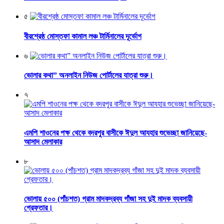
৫
বীরশ্রেষ্ঠ মোস্তফা কামাল লঞ্চ টার্মিনালের দূর্ভোগ
৬
ভোলার কথা” অনলাইন নিউজ পোর্টালের যাত্রা শুরু।
৭
এমপি শাওনের পক্ষ থেকে বদরপুর বাসীকে ঈদুল আযহার শুভেচ্ছা জানিয়েছে-
আসাদ মেলাকার
৮
ভোলায় ৫০০ (পাঁচশত) গ্রাম মাদকদ্রব্য গাঁজা সহ দুই মাদক ব্যবসায়ী
গ্রেফতার।