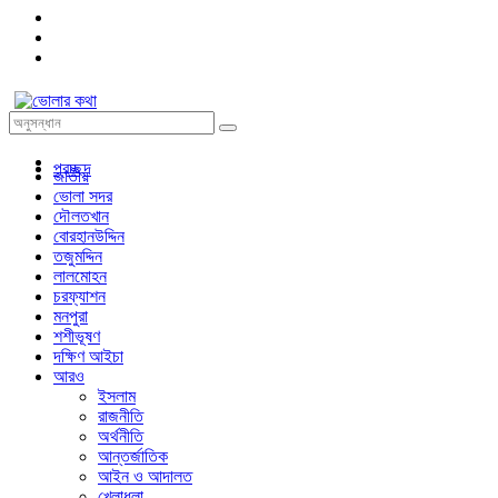
প্রচ্ছদ
জাতীয়
ভোলা সদর
দৌলতখান
বোরহানউদ্দিন
তজুমদ্দিন
লালমোহন
চরফ্যাশন
মনপুরা
শশীভূষণ
দক্ষিণ আইচা
আরও
ইসলাম
রাজনীতি
অর্থনীতি
আন্তর্জাতিক
আইন ও আদালত
খেলাধুলা