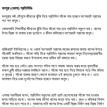
মনপুরা (ভোলা) প্রতিনিধিঃ
মনপুরায় বর্ষা মৌসুমে জীবনের ঝুঁকি নিয়ে প্রতিদিন সাঁকো পার হচ্ছেন দাশেরহাট গ্রামের
শত শত মানুষ।
কোমলমতি শিক্ষার্থীরা জীবনের ঝুঁকি নিয়ে সাঁকো পার হয়ে প্রতিদিন স্কুলে যায়। খালের
উপর ব্রিজ না থাকায় চরম দুর্ভোগে এ জীবন কাটাচ্ছেন দাশেরহাট গ্রামের মানুষ।
হাজিরহাট ইউনিয়নের ৫ নং ওয়ার্ড দাশেরহাট গ্রামের মাঝের রাস্তার মাথায় খালের উপরে
সাঁকোটি অবস্থিত। সাঁকো পাড়ি দিয়ে প্রতিদিন গ্রামের সাধারণ মানুষ নিত্যপ্রয়োজনীয়
দ্রব্য ক্রয় বিক্রয় করতে উপজেলা-সদর হাজির হাট বাজারে যায়।
সাঁকো পার হয়ে মেইন রোড সংলগ্ন পশ্চিম পাশে নামাজ আদায় করার জন্য মুসল্লীরা
ফজল মুন্সী বাড়ির দরজার মসজিদে আসে। সাঁকো পার হতে গিয়ে বিপাকে পড়ে শিশু মহিলা
ও বৃদ্ধরা। সাঁকো থাকার কারণে কোনো যানবাহন ওই রাস্তায় ঢুকতে পারে না। এতে
মালামাল নিয়ে চরম দূর্ভোগের শিকার হচ্ছেন সাধারণ মানুষ।
এসময় স্থানীয়রা বলেন, প্রতিদিন স্কুলের ছোট ছোট ছেলেমেয়েরা সাঁকো পার হওয়ার
জন্য দাড়িয়ে থাকে। অনেক সময় বইসহ খালের মধ্যে পড়ে যায়। বৃদ্ধ ও মহিলারা বিশাল
সাঁকো পার হতে পারে না। আমাদের দাবি খালের উপর একটি ব্রিজ নির্মাণ করা ব্রিজ নির্মাণ