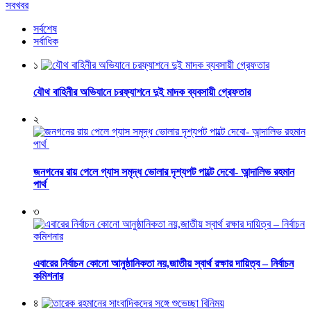
সবখবর
সর্বশেষ
সর্বাধিক
১
যৌথ বাহিনীর অভিযানে চরফ্যাশনে দুই মাদক ব্যবসায়ী গ্রেফতার
২
জনগনের রায় পেলে গ্যাস সমৃদ্ধ ভোলার দৃশ্যপট পাল্টে দেবো- আন্দালিভ রহমান
পার্থ
৩
এবারের নির্বাচন কোনো আনুষ্ঠানিকতা নয়,জাতীয় স্বার্থ রক্ষার দায়িত্ব – নির্বাচন
কমিশনার
৪