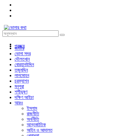
প্রচ্ছদ
জাতীয়
ভোলা সদর
দৌলতখান
বোরহানউদ্দিন
তজুমদ্দিন
লালমোহন
চরফ্যাশন
মনপুরা
শশীভূষণ
দক্ষিণ আইচা
আরও
ইসলাম
রাজনীতি
অর্থনীতি
আন্তর্জাতিক
আইন ও আদালত
খেলাধুলা