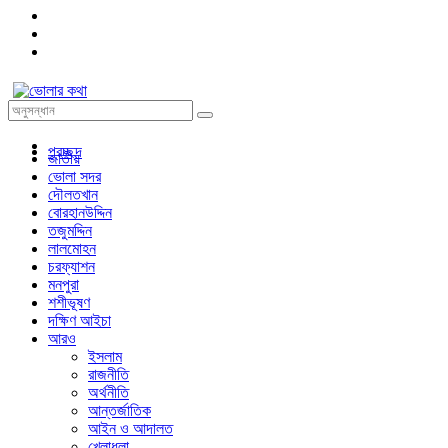
প্রচ্ছদ
জাতীয়
ভোলা সদর
দৌলতখান
বোরহানউদ্দিন
তজুমদ্দিন
লালমোহন
চরফ্যাশন
মনপুরা
শশীভূষণ
দক্ষিণ আইচা
আরও
ইসলাম
রাজনীতি
অর্থনীতি
আন্তর্জাতিক
আইন ও আদালত
খেলাধুলা