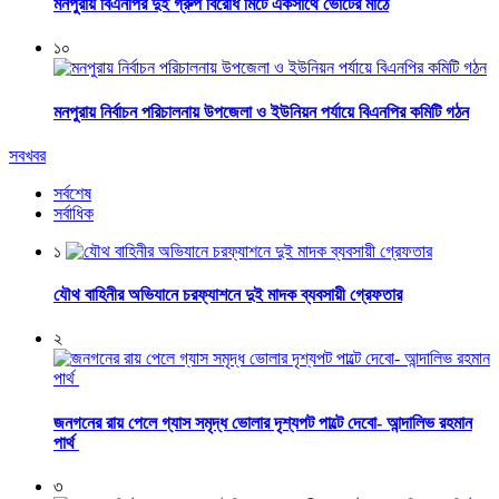
মনপুরায় বিএনপির দুই গ্রুপ বিরোধ মিটে একসাথে ভোটের মাঠে
১০
মনপুরায় নির্বাচন পরিচালনায় উপজেলা ও ইউনিয়ন পর্যায়ে বিএনপির কমিটি গঠন
সবখবর
সর্বশেষ
সর্বাধিক
১
যৌথ বাহিনীর অভিযানে চরফ্যাশনে দুই মাদক ব্যবসায়ী গ্রেফতার
২
জনগনের রায় পেলে গ্যাস সমৃদ্ধ ভোলার দৃশ্যপট পাল্টে দেবো- আন্দালিভ রহমান
পার্থ
৩