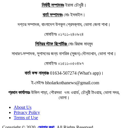
নির্বাহী সম্পাদকঃ
ইয়ামা চৌধুরী।
বার্তা সম্পাদকঃ
মোঃ ইসমাইল।
দপ্তর সম্পাদক, বাংলাদেশ উপকূল প্রেসক্লাব, ভোলা জেলা শাখা।
মোবাইলঃ ০১৭১১-২৪০৯২৪
সিনিয়র স্টাফ রিপোর্টারঃ
মোঃ রিয়াজ মাহমুদ
সাধারণ-সম্পাদক, সুশাসনের জন্য নাগরিক (সুজন) দৌলতখান, ভোলা শাখা।
মোবাইলঃ ০১৫১১-০৫০৪৯৭
বার্তা কক্ষ নাম্বারঃ
01634-507274 (What's app)।
ই-মেইলঃ bholarkothanews@gmail.com
প্রধান কার্যালয়ঃ
উকিল পাড়া, পৌরসভা ৭নং ওয়ার্ড, চৌধুরী টাওয়ার, ভোলা সদর,
ভোলা।
About Us
Privacy Policy
Terms of Use
Copyright © 2020.
ভোলার কথা
. All Rights Reserved