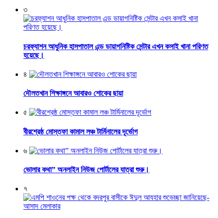
৩
চরফ্যাশন আধুনিক হাসপাতাল এন্ড ডায়াগনিষ্টিক সেন্টার এখন কসাই খানা পরিণত
হয়েছে।
৪
দৌলতখান শিক্ষাঙ্গনে আবারও শোকের ছায়া
৫
বীরশ্রেষ্ঠ মোস্তফা কামাল লঞ্চ টার্মিনালের দূর্ভোগ
৬
ভোলার কথা” অনলাইন নিউজ পোর্টালের যাত্রা শুরু।
৭