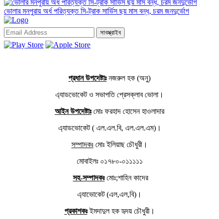
ভোলার মনপুরায় অর্ধ পরিত্যক্ত সি-ট্রাক সার্ভিস ছয় মাস বন্ধ, চরম জনদুর্ভোগ
সাবস্ক্রাইব
প্রধান উপদেষ্টাঃ
নজরুল হক (অনু)
এ্যাডভোকেট ও সভাপতি প্রেসক্লাব ভোলা।
আইন উপদেষ্টাঃ
মোঃ ফরহাদ হোসেন হাওলাদার
এ্যাডভোকেট ( এল.এল.বি, এল.এল.এম)।
সম্পাদকঃ
মোঃ ইলিয়াছ চৌধুরী।
মোবাইলঃ ০১৭৮০-০১১১১১
সহ-সম্পাদকঃ
মোঃ;শাহিন কাদের
এ্যাভোকেট (এল,এল,বি)।
প্রকাশকঃ
ইমদাদুল হক হৃদয় চৌধুরী।