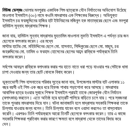
নিউজ ডেস্কঃ
ভোলার মনপুরায় একাধিক শিশু ছাত্রকে যৌন নির্যাতনের অভিযোগ উঠেছে
মাওলানা ইসমাইল (৩০) নামে কওমি মাদরাসার এক শিক্ষকের বিরুদ্ধে। অভিযুক্ত
ইসমাইল চর ফয়জুদ্দিনের হাজির হাট ইউনিয়নের মজিবুল হক মাতাব্বরের ছেলে এবং মনপুরা
হামিউস সুন্নাহ মাদ্রাসার শিক্ষক।
জানা যায়, হামিউস সুন্নাহ মাদ্রাসার মুহতামিম মাওলানা মুফতি ইসমাইল এ পর্যন্ত চার জন
ছেলেকে বলৎকার করেন। এর মধ্যে
মাস্টার হাটের মো. মহিউদ্দিনের ছেলে মো. হাসনাত, সিদ্দিকুরের ছেলে মো. মাছুম, চর
জহরুদ্দিনের মো. তামিম ও ফরহাদ হোসেনের ছেলের আব্দে রাব্বিকে পর্যাক্রমে তিনি
বলৎকার করেন।
সর্বশেষ আবদুল রাব্বিকে বলাৎকার করার পর হাতে নাতে ধরা পড়ে যাওয়ার পর সেটাকে ধামা
চাপা দেওয়ার জন্য তার ছোট বোনকে বিবাহ করেন।
ভুক্তভোগী শিশু হাসনাতের পরিবার সুত্রে জানা যায়, উপজেলার মাস্টার হাট এলাকার ১১
বছর বয়সী ওই শিশু এক বছর ধরে হিফজ শাখায় পড়াশোনা করে আসছে। মাদরাসার
আবাসিক ছাত্র হওয়ার সুবাধে শিক্ষক ইসমাইল প্রায়ই তাকে জোরপূর্বক যৌন নির্যাতন
(বলাৎকার) করতেন। এতে অতিষ্ঠ হয়ে ছাত্রটি পালিয়ে বাড়িতে চলে যায়। পরে স্বজনরা
তাকে পুনরায় মাদরাসায় দিয়ে যান। ঘটনা জানাজানি হলে মাদ্রাসার সহকারি শিক্ষকরা তাকে
চিল্লায় যাওয়ার জন্য বলেন। তিনি চিল্লায় যাবেন বলে ওয়াদা করলেও তা বাস্তবায়ন
করেনি। এরপরও তিনি পর্যায়ক্রমে আরো তিনটি ছেলেকে বলৎকার করেন। তার এ কাজে
সহকারি শিক্ষকরা প্রতিবাদ করার কারণে ক্ষমতা বলে মাদ্রাসা থেকে তাদের বিদায় করে
দেন।