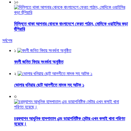
১০
দিল্লিতে থাকা আপনার বোনকে বাংলাদেশে ফেরত পাঠান, মোদিকে ওয়াইসির কড়া
হুঁশিয়ারি
সর্বশেষ
১
বদলী জনিত বিদায় সংবর্ধনা অনুষ্ঠিত
২
ভোলার ধনিয়ায় ছোট আলগীতে মাদক সহ আটক ১
৩
চরফ্যাশন আধুনিক হাসপাতাল এন্ড ডায়াগনিষ্টিক সেন্টার এখন কসাই খানা পরিণত
হয়েছে।