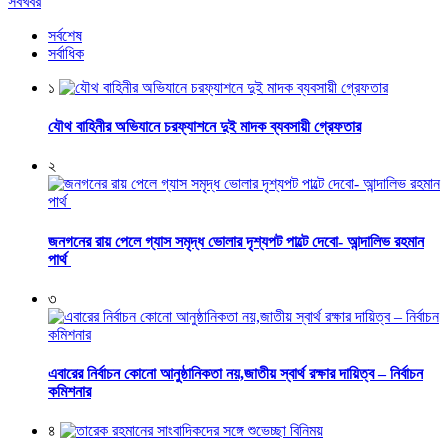
সবখবর
সর্বশেষ
সর্বাধিক
১
যৌথ বাহিনীর অভিযানে চরফ্যাশনে দুই মাদক ব্যবসায়ী গ্রেফতার
২
জনগনের রায় পেলে গ্যাস সমৃদ্ধ ভোলার দৃশ্যপট পাল্টে দেবো- আন্দালিভ রহমান
পার্থ
৩
এবারের নির্বাচন কোনো আনুষ্ঠানিকতা নয়,জাতীয় স্বার্থ রক্ষার দায়িত্ব – নির্বাচন
কমিশনার
৪