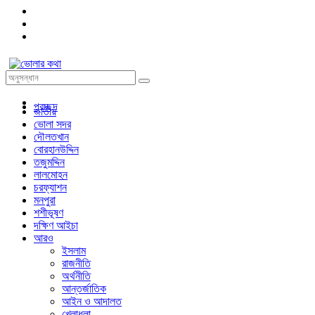
প্রচ্ছদ
জাতীয়
ভোলা সদর
দৌলতখান
বোরহানউদ্দিন
তজুমদ্দিন
লালমোহন
চরফ্যাশন
মনপুরা
শশীভূষণ
দক্ষিণ আইচা
আরও
ইসলাম
রাজনীতি
অর্থনীতি
আন্তর্জাতিক
আইন ও আদালত
খেলাধুলা