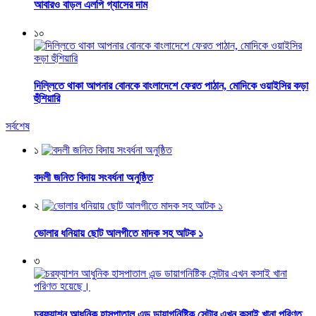
আবারও বাড়ল এলপি গ্যাসের দাম
১০
দিল্লিতে থাকা আপনার বোনকে বাংলাদেশে ফেরত পাঠান, মোদিকে ওয়াইসির কড়া
হুঁশিয়ারি
সর্বশেষ
১
বদলী জনিত বিদায় সংবর্ধনা অনুষ্ঠিত
২
ভোলার ধনিয়ায় ছোট আলগীতে মাদক সহ আটক ১
৩
চরফ্যাশন আধুনিক হাসপাতাল এন্ড ডায়াগনিষ্টিক সেন্টার এখন কসাই খানা পরিণত