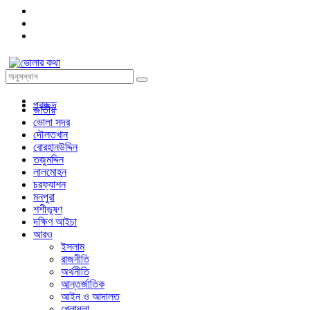
প্রচ্ছদ
জাতীয়
ভোলা সদর
দৌলতখান
বোরহানউদ্দিন
তজুমদ্দিন
লালমোহন
চরফ্যাশন
মনপুরা
শশীভূষণ
দক্ষিণ আইচা
আরও
ইসলাম
রাজনীতি
অর্থনীতি
আন্তর্জাতিক
আইন ও আদালত
খেলাধুলা