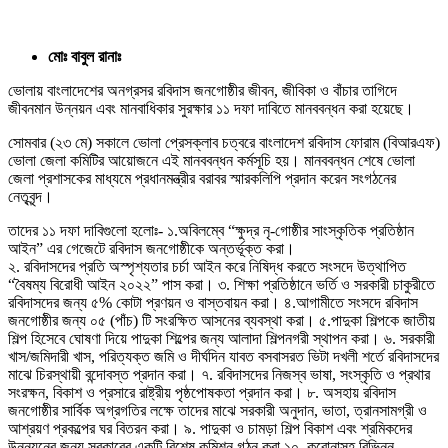
মোঃ বাবুল রানাঃ
ভোলায় বাংলাদেশের অনগ্রসর রবিদাস জনগোষ্ঠীর জীবন, জীবিকা ও বাঁচার তাগিদে
জীবনমান উন্নয়ন এবং মানবাধিকার সুরক্ষার ১১ দফা দাবিতে মানববন্ধন করা হয়েছে।
সোমবার (২৩ মে) সকালে ভোলা প্রেসক্লাব চত্বরে বাংলাদেশ রবিদাস ফোরাম (বিআরএফ)
ভোলা জেলা কমিটির আয়োজনে এই মানববন্ধন কর্মসূচি হয়। মানববন্ধন শেষে ভোলা
জেলা প্রশাসকের মাধ্যমে প্রধানমন্ত্রীর বরাবর স্মারকলিপি প্রদান করেন সংগঠনের
নেতৃবৃন্দ।
তাদের ১১ দফা দাবিগুলো হলোঃ- ১.অবিলম্বে “ক্ষুদ্র নৃ-গোষ্ঠীর সাংস্কৃতিক প্রতিষ্ঠান
আইন” এর গেজেটে রবিদাস জনগোষ্ঠীকে অন্তর্ভূক্ত করা।
২. রবিদাসদের প্রতি অস্পৃশ্যতার চর্চা আইন করে নিষিদ্ধ করতে সংসদে উত্থাপিত
“বৈষম্য বিরোধী আইন ২০২২” পাস করা। ৩. শিক্ষা প্রতিষ্ঠানে ভর্তি ও সরকারী চাকুরীতে
রবিদাসদের জন্য ৫% কোটা প্রণয়ন ও বাস্তবায়ন করা। ৪.আগামীতে সংসদে রবিদাস
জনগোষ্ঠীর জন্য ০৫ (পাঁচ) টি সংরক্ষিত আসনের ব্যবস্থা করা। ৫.পাদুকা শিল্পকে জাতীয়
শিল্প হিসেবে ঘোষণা দিয়ে পাদুকা শিল্পের জন্য আলাদা শিল্পনগরী স্থাপন করা। ৬. সরকারী
খাস/জমিদারী খাস, পরিত্যক্ত জমি ও দীর্ঘদিন যাবত বসবাসরত ভিটা দখলী শর্তে রবিদাসদের
মাঝে চিরস্থায়ী বন্দোবস্ত প্রদান করা। ৭. রবিদাসদের নিজস্ব ভাষা, সংস্কৃতি ও প্রথার
সংরক্ষন, বিকাশ ও প্রসারে রাষ্ট্রীয় পৃষ্ঠপোষকতা প্রদান করা। ৮. অসহায় রবিদাস
জনগোষ্ঠীর সার্বিক অগ্রগতির লক্ষে তাদের মাঝে সরকারী অনুদান, ভাতা, ত্রানসামগ্রী ও
আশ্রয়ণ প্রকল্পের ঘর বিতরন করা। ৯. পাদুকা ও চামড়া শিল্প বিকাশ এবং শ্রমিকদের
উন্নয়নের জন্য সরকারের একটি বিশেষ কমিশন গঠন করা ১০. করোনাসহ বিভিন্ন