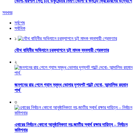
ভোলা-বরিশাল সেতু চাই ডকুমেন্টারি নির্মাণ ভোলা’র কনটেন্ট ক্রিয়েটরদের উদ্যোগে
সবখবর
সর্বশেষ
সর্বাধিক
১
যৌথ বাহিনীর অভিযানে চরফ্যাশনে দুই মাদক ব্যবসায়ী গ্রেফতার
২
জনগনের রায় পেলে গ্যাস সমৃদ্ধ ভোলার দৃশ্যপট পাল্টে দেবো- আন্দালিভ রহমান
পার্থ
৩
এবারের নির্বাচন কোনো আনুষ্ঠানিকতা নয়,জাতীয় স্বার্থ রক্ষার দায়িত্ব – নির্বাচন
কমিশনার