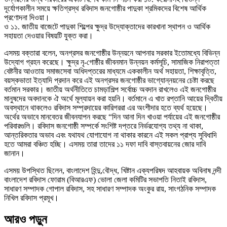
দূর্যোগকালীন সময়ে ক্ষতিগ্রস্থ রবিদাস জনগোষ্ঠীর পাদুকা শ্রমিকদের বিশেষ আর্থিক
প্রণোদনা দিওয়া।
ও ১১. জাতীয় বাজেটে পাদুকা শিল্পের ক্ষুদ্র উদ্যোক্তাদের কারখানা স্থাপন ও আর্থিক
সহায়তা দেওয়ার বিষয়টি যুক্ত করা।
এসময় বক্তারা বলেন, অনগ্রসর জনগোষ্ঠীর উন্নয়নে আপনার সরকার ইতোমধ্যে বিভিন্ন
উদ্যোগ গ্রহন করেছে। ক্ষুদ্র নৃ-গোষ্ঠীর জীবনমান উন্নয়ন কর্মসূচি, সামাজিক নিরাপত্তা
বেষ্টনীর আওতায় সমাজসেবা অধিদপ্তরের মাধ্যমে এককালীন অর্থ সহায়তা, শিক্ষাবৃত্তি,
বয়স্কভাতা ইত্যাদি প্রদান করে এই অনগ্রসর জনগোষ্ঠীর ভাগ্যোন্নয়নের চেষ্টা করছে
বর্তমান সরকার। জাতীয় অর্থনীতিতে চামড়াশিল্প সর্বোচ্চ অবদান রাখলেও এই জনগোষ্ঠীর
মানুষদের অবদানকে ঐ অর্থে মূল্যায়ন করা হয়নি। বর্তমানে এ খাত রপ্তানি আয়ের দ্বিতীয়
অবস্থানে থাকলেও রবিদাস সম্প্রদায়ের কারিগররা এর অংশীদার হতে ব্যর্থ হয়েছে।
অর্থের অভাবে মানবেতর জীবনযাপন করছে “দিন আনা দিন খাওয়া পর্যায়ের এই জনগোষ্ঠীর
পরিবারগুলি। রবিদাস জনগোষ্ঠী সম্পর্কে সংশিষ্ট দপ্তরে নির্ভরযোগ্য তথ্য না থাকা,
আন্তরিকতার অভাব এবং যথাযথ যোগাযোগ না থাকার কারনে এই সকল প্রাপ্য সুবিধাদি
হতে আমরা বঞ্চিত হচ্ছি। এসময় তারা তাদের ১১ দফা দাবি বাস্তবায়নের জোর দাবি
জানান।
এসময় উপস্থিত ছিলেন, বাংলাদেশ হিন্দু,বৌদ্ধ, খিষ্টান এক্যপরিষদ আহবায়ক অবিনাষ নন্দী
বাংলাদেশ রবিদাস ফোরাম (বিআরএফ) ভোলা জেলা কমিটির সভাপতি নিতাই রবিদাস,
সাধারণ সম্পাদক গোপাল রবিদাস, সহ সাধারণ সম্পাদক অংকুর রায়, সাংগঠনিক সম্পাদক
নিখিল রবিদাস প্রমূখ।
আরও পড়ুন