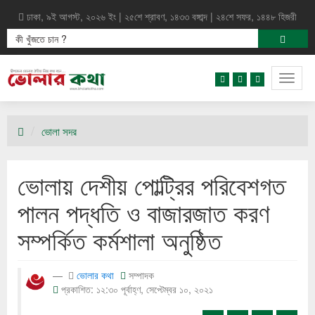
ঢাকা, ৯ই আগস্ট, ২০২৬ ইং | ২৫শে শ্রাবণ, ১৪৩৩ বঙ্গাব্দ | ২৪শে সফর, ১৪৪৮ হিজরী
Togg
navig
ভোলা সদর
ভোলায় দেশীয় পোল্ট্রির পরিবেশগত
পালন পদ্ধতি ও বাজারজাত করণ
সম্পর্কিত কর্মশালা অনুষ্ঠিত
ভোলার কথা
সম্পাদক
প্রকাশিত: ১২:৩০ পূর্বাহ্ণ, সেপ্টেম্বর ১০, ২০২১