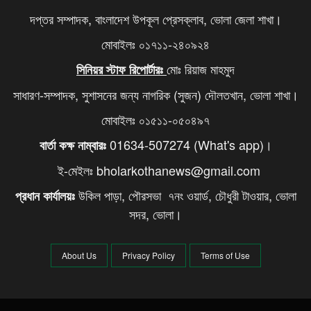
দপ্তর সম্পাদক, বাংলাদেশ উপকূল প্রেসক্লাব, ভোলা জেলা শাখা।
মোবাইলঃ ০১৭১১-২৪০৯২৪
মোঃ রিয়াজ মাহমুদ
সিনিয়র স্টাফ রিপোর্টারঃ
সাধারণ-সম্পাদক, সুশাসনের জন্য নাগরিক (সুজন) দৌলতখান, ভোলা শাখা।
মোবাইলঃ ০১৫১১-০৫০৪৯৭
01634-507274 (What's app)।
বার্তা কক্ষ নাম্বারঃ
ই-মেইলঃ bholarkothanews@gmail.com
উকিল পাড়া, পৌরসভা ৭নং ওয়ার্ড, চৌধুরী টাওয়ার, ভোলা
প্রধান কার্যালয়ঃ
সদর, ভোলা।
About Us
Privacy Policy
Terms of Use