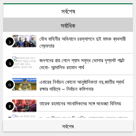
মহিলা দলের উদ্যোগে ভোলার চরনোয়াবাদে খতম খানি ও
৬
সর্বশেষ
দোয়া মাহফিল
সর্বাধিক
জাতীয় সাংবাদিক সংস্থা প্রতিষ্ঠাতা মরহুম মুহাম্মদ আলতাফ
৭
হোসেন স্মরণ সভা অনুষ্ঠিত
যৌথ বাহিনীর অভিযানে চরফ্যাশনে দুই মাদক ব্যবসায়ী
১
গ্রেফতার
ভোলায় মাদকবিরোধী মানববন্ধন ও র‌্যালি অনুষ্ঠিত
৮
জনগনের রায় পেলে গ্যাস সমৃদ্ধ ভোলার দৃশ্যপট পাল্টে
২
ভোলায় চিহ্নিত মাদক ব্যবসায়ী আটক
৯
দেবো- আন্দালিভ রহমান পার্থ
ভোলা-বরিশাল সেতু চাই ডকুমেন্টারি নির্মাণ ভোলা’র কনটেন্ট
১০
এবারের নির্বাচন কোনো আনুষ্ঠানিকতা নয়,জাতীয় স্বার্থ
৩
ক্রিয়েটরদের উদ্যোগে
রক্ষার দায়িত্ব – নির্বাচন কমিশনার
তারেক রহমানের সাংবাদিকদের সঙ্গে শুভেচ্ছা বিনিময়
৪
দু-এক দিনের মধ্যে বিএনপির চেয়ারম্যান হচ্ছেন তারেক
৫
রহমান
সর্বশেষ