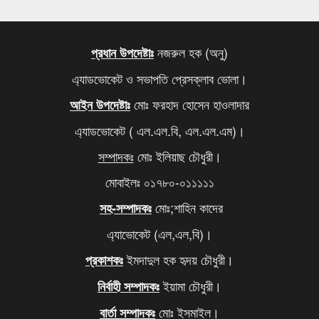
কবে থেকে শুরু হবে যৌথবাহিনীর অভিযান জানালো ইসি
৬
মেজর হাফিজের দ্বিগুণ তার স্ত্রীর সম্পদ
৭
নজরুল হক (অনু)
প্রধান উপদেষ্টাঃ
এ্যাডভোকেট ও সভাপতি প্রেসক্লাব ভোলা।
খালেদা জিয়ার সমাধিতে শ্রদ্ধা জানাতে আজও মানুষের ঢল
৮
মোঃ ফরহাদ হোসেন হাওলাদার
আইন উপদেষ্টাঃ
আবারও বাড়ল এলপি গ্যাসের দাম
৯
এ্যাডভোকেট ( এল.এল.বি, এল.এল.এম)।
দিল্লিতে থাকা আপনার বোনকে বাংলাদেশে ফেরত পাঠান,
১০
সম্পাদকঃ
মোঃ ইলিয়াছ চৌধুরী।
মোদিকে ওয়াইসির কড়া হুঁশিয়ারি
মোবাইলঃ ০১৭৮০-০১১১১১
মোঃ;শাহিন কাদের
সহ-সম্পাদকঃ
এ্যাভোকেট (এল,এল,বি)।
ইমদাদুল হক হৃদয় চৌধুরী।
প্রকাশকঃ
ইয়ামা চৌধুরী।
নির্বাহী সম্পাদকঃ
মোঃ ইসমাইল।
বার্তা সম্পাদকঃ