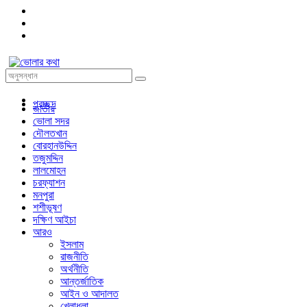
প্রচ্ছদ
জাতীয়
ভোলা সদর
দৌলতখান
বোরহানউদ্দিন
তজুমদ্দিন
লালমোহন
চরফ্যাশন
মনপুরা
শশীভূষণ
দক্ষিণ আইচা
আরও
ইসলাম
রাজনীতি
অর্থনীতি
আন্তর্জাতিক
আইন ও আদালত
খেলাধুলা