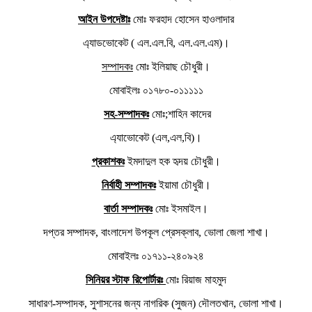
আইন উপদেষ্টাঃ
মোঃ ফরহাদ হোসেন হাওলাদার
এ্যাডভোকেট ( এল.এল.বি, এল.এল.এম)।
সম্পাদকঃ
মোঃ ইলিয়াছ চৌধুরী।
মোবাইলঃ ০১৭৮০-০১১১১১
সহ-সম্পাদকঃ
মোঃ;শাহিন কাদের
এ্যাভোকেট (এল,এল,বি)।
প্রকাশকঃ
ইমদাদুল হক হৃদয় চৌধুরী।
নির্বাহী সম্পাদকঃ
ইয়ামা চৌধুরী।
বার্তা সম্পাদকঃ
মোঃ ইসমাইল।
দপ্তর সম্পাদক, বাংলাদেশ উপকূল প্রেসক্লাব, ভোলা জেলা শাখা।
মোবাইলঃ ০১৭১১-২৪০৯২৪
সিনিয়র স্টাফ রিপোর্টারঃ
মোঃ রিয়াজ মাহমুদ
সাধারণ-সম্পাদক, সুশাসনের জন্য নাগরিক (সুজন) দৌলতখান, ভোলা শাখা।