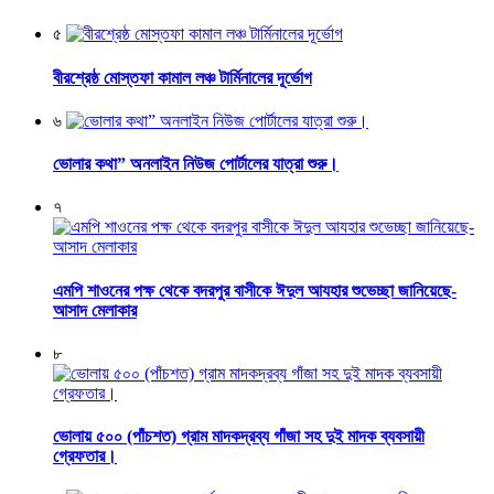
৫
বীরশ্রেষ্ঠ মোস্তফা কামাল লঞ্চ টার্মিনালের দূর্ভোগ
৬
ভোলার কথা” অনলাইন নিউজ পোর্টালের যাত্রা শুরু।
৭
এমপি শাওনের পক্ষ থেকে বদরপুর বাসীকে ঈদুল আযহার শুভেচ্ছা জানিয়েছে-
আসাদ মেলাকার
৮
ভোলায় ৫০০ (পাঁচশত) গ্রাম মাদকদ্রব্য গাঁজা সহ দুই মাদক ব্যবসায়ী
গ্রেফতার।