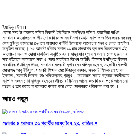
ইয়াছিনুল ঈমন।
ভোলা সদর উপজেলার দক্ষিণ দিঘলদী ইউনিয়নে অবস্থিত দক্ষিণ কোরালিয়া দাখিল
মাদ্রাসার আয়োজনে জাতীয় শোক দিবস ও স্বাধীনতার মহান স্থপতি জাতির জনক বঙ্গবন্ধু
শেখ মুজিবুর রহমানের ৪৬ তম শাহাদাত বার্ষিকী উপলক্ষে আলোচনা সভা ও দোয়া মাহফিল
অনুষ্ঠিত হয়েছে । ১৫ আগস্ট রবিবার সকাল ১১ টায় মাদ্রাসার হল রুম মিলনায়তনে এই
আলোচনা সভা ও দোয়া মাহফিল অনুষ্ঠিত হয়। মাদ্রাসার সুপার মাওলানা মোঃ হারুন এর
সভাপতিত্বে আলোচনা সভা ও দোয়া মাহফিলে বিশেষ অতিথি হিসেবে উপস্থিত ছিলেন
সাংবাদিক ইয়াছিনুল ঈমন, মাদ্রাসার সহকারী সুপার মোঃ খলিলুর রহমান, সহকারী মৌলভী
মোহাম্মদ আবু ইউসুফ, সহকারী শিক্ষক মোঃ মিজানুর রহমান, সহকারি শিক্ষক মোহাম্মদ
ইকবাল , সহকারি শিক্ষক মোঃ শফিউল্লাহ প্রমুখ । আলোচনা সভায় বক্তারা স্বাধীনতার
স্থপতি মরহুম শেখ মুজিবুর রহমানের জীবনের বিভিন্ন আলোকিত দিক সম্পর্কে আলোচনা
করেন ও তার রুহের মাগফেরাত কামনা করে দোয়া মোনাজাত পরিচালনা করা হয় ।
আরও পড়ুন
ভোলার ৪ আসনে ৩১ প্রার্থীর মধ্যে বৈধ-২৪, বাতিল-৭