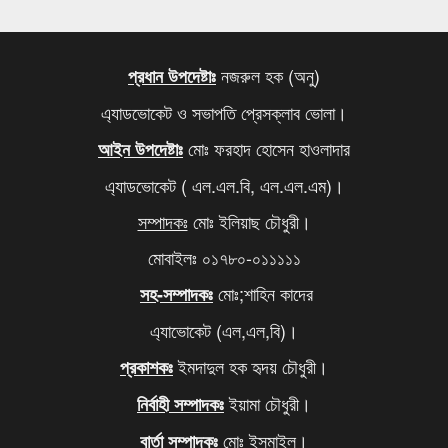
কবে থেকে শুরু হবে যৌথবাহিনীর অভিযান জানালো ইসি
৬
মেজর হাফিজের দ্বিগুণ তার স্ত্রীর সম্পদ
৭
নজরুল হক (অনু)
প্রধান উপদেষ্টাঃ
এ্যাডভোকেট ও সভাপতি প্রেসক্লাব ভোলা।
খালেদা জিয়ার সমাধিতে শ্রদ্ধা জানাতে আজও মানুষের ঢল
৮
মোঃ ফরহাদ হোসেন হাওলাদার
আইন উপদেষ্টাঃ
আবারও বাড়ল এলপি গ্যাসের দাম
৯
এ্যাডভোকেট ( এল.এল.বি, এল.এল.এম)।
দিল্লিতে থাকা আপনার বোনকে বাংলাদেশে ফেরত পাঠান,
১০
সম্পাদকঃ
মোঃ ইলিয়াছ চৌধুরী।
মোদিকে ওয়াইসির কড়া হুঁশিয়ারি
মোবাইলঃ ০১৭৮০-০১১১১১
মোঃ;শাহিন কাদের
সহ-সম্পাদকঃ
এ্যাভোকেট (এল,এল,বি)।
ইমদাদুল হক হৃদয় চৌধুরী।
প্রকাশকঃ
ইয়ামা চৌধুরী।
নির্বাহী সম্পাদকঃ
মোঃ ইসমাইল।
বার্তা সম্পাদকঃ