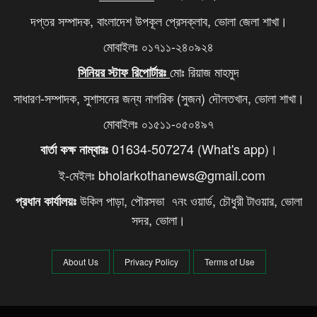
দপ্তর সম্পাদক, বাংলাদেশ উপকূল প্রেসক্লাব, ভোলা জেলা শাখা।
মোবাইলঃ ০১৭১১-২৪০৯২৪
মোঃ রিয়াজ মাহমুদ
সিনিয়র স্টাফ রিপোর্টারঃ
সাধারণ-সম্পাদক, সুশাসনের জন্য নাগরিক (সুজন) দৌলতখান, ভোলা শাখা।
মোবাইলঃ ০১৫১১-০৫০৪৯৭
01634-507274 (What's app)।
বার্তা কক্ষ নাম্বারঃ
ই-মেইলঃ bholarkothanews@gmail.com
উকিল পাড়া, পৌরসভা ৭নং ওয়ার্ড, চৌধুরী টাওয়ার, ভোলা
প্রধান কার্যালয়ঃ
সদর, ভোলা।
About Us
Privacy Policy
Terms of Use