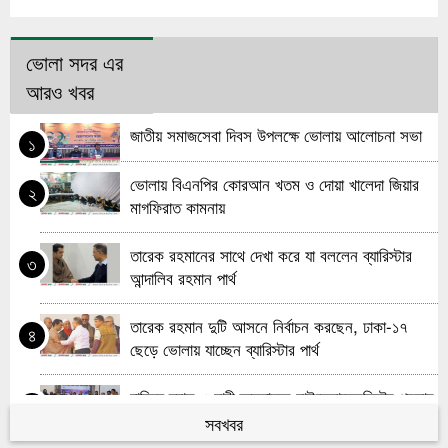
ভোলা সদর এর
আরও খবর
জাতীয় সমাজসেবা দিবস উপলক্ষে ভোলায় আলোচনা সভা
১
ভোলায় বিএনপির কোরআন খতম ও দোয়া খালেদা জিয়ার
২
মাগফিরাত কামনায়
তারেক রহমানের সাথে দেখা করে যা বললেন ব্যারিস্টার
৩
আন্দালিব রহমান পার্থ
তারেক রহমান দুটি আসনে নির্বাচন করছেন, ঢাকা-১৭
৪
ছেড়ে ভোলায় যাচ্ছেন ব্যারিস্টার পার্থ
দারিদ্র্য হ্রাস ও নারী ক্ষমতায়নে মাইক্রোক্রেডিটের প্রভাব
৫
নিয়ে ভোলায় এফজিডি সভা
সবখবর