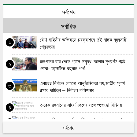
মহিলা দলের উদ্যোগে ভোলার চরনোয়াবাদে খতম খানি ও
৬
সর্বশেষ
দোয়া মাহফিল
সর্বাধিক
জাতীয় সাংবাদিক সংস্থা প্রতিষ্ঠাতা মরহুম মুহাম্মদ আলতাফ
৭
হোসেন স্মরণ সভা অনুষ্ঠিত
যৌথ বাহিনীর অভিযানে চরফ্যাশনে দুই মাদক ব্যবসায়ী
১
গ্রেফতার
ভোলায় মাদকবিরোধী মানববন্ধন ও র‌্যালি অনুষ্ঠিত
৮
জনগনের রায় পেলে গ্যাস সমৃদ্ধ ভোলার দৃশ্যপট পাল্টে
২
ভোলায় চিহ্নিত মাদক ব্যবসায়ী আটক
৯
দেবো- আন্দালিভ রহমান পার্থ
ভোলা-বরিশাল সেতু চাই ডকুমেন্টারি নির্মাণ ভোলা’র কনটেন্ট
১০
এবারের নির্বাচন কোনো আনুষ্ঠানিকতা নয়,জাতীয় স্বার্থ
৩
ক্রিয়েটরদের উদ্যোগে
রক্ষার দায়িত্ব – নির্বাচন কমিশনার
তারেক রহমানের সাংবাদিকদের সঙ্গে শুভেচ্ছা বিনিময়
৪
দু-এক দিনের মধ্যে বিএনপির চেয়ারম্যান হচ্ছেন তারেক
৫
রহমান
সর্বশেষ