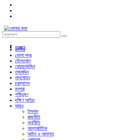
প্রচ্ছদ
জাতীয়
ভোলা সদর
দৌলতখান
বোরহানউদ্দিন
তজুমদ্দিন
লালমোহন
চরফ্যাশন
মনপুরা
শশীভূষণ
দক্ষিণ আইচা
আরও
ইসলাম
রাজনীতি
অর্থনীতি
আন্তর্জাতিক
আইন ও আদালত
খেলাধুলা