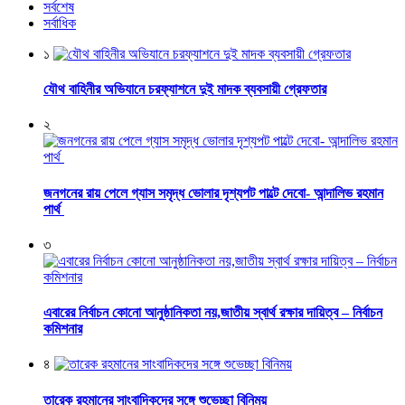
সর্বশেষ
সর্বাধিক
১
যৌথ বাহিনীর অভিযানে চরফ্যাশনে দুই মাদক ব্যবসায়ী গ্রেফতার
২
জনগনের রায় পেলে গ্যাস সমৃদ্ধ ভোলার দৃশ্যপট পাল্টে দেবো- আন্দালিভ রহমান
পার্থ
৩
এবারের নির্বাচন কোনো আনুষ্ঠানিকতা নয়,জাতীয় স্বার্থ রক্ষার দায়িত্ব – নির্বাচন
কমিশনার
৪
তারেক রহমানের সাংবাদিকদের সঙ্গে শুভেচ্ছা বিনিময়