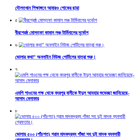
দৌলতখান শিক্ষাঙ্গনে আবারও শোকের ছায়া
৫
বীরশ্রেষ্ঠ মোস্তফা কামাল লঞ্চ টার্মিনালের দূর্ভোগ
৬
ভোলার কথা” অনলাইন নিউজ পোর্টালের যাত্রা শুরু।
৭
এমপি শাওনের পক্ষ থেকে বদরপুর বাসীকে ঈদুল আযহার শুভেচ্ছা জানিয়েছে-
আসাদ মেলাকার
৮
ভোলায় ৫০০ (পাঁচশত) গ্রাম মাদকদ্রব্য গাঁজা সহ দুই মাদক ব্যবসায়ী
গ্রেফতার।