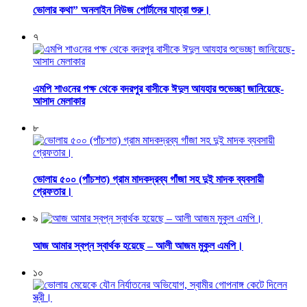
ভোলার কথা” অনলাইন নিউজ পোর্টালের যাত্রা শুরু।
৭
এমপি শাওনের পক্ষ থেকে বদরপুর বাসীকে ঈদুল আযহার শুভেচ্ছা জানিয়েছে-
আসাদ মেলাকার
৮
ভোলায় ৫০০ (পাঁচশত) গ্রাম মাদকদ্রব্য গাঁজা সহ দুই মাদক ব্যবসায়ী
গ্রেফতার।
৯
আজ আমার স্বপ্ন স্বার্থক হয়েছে – আলী আজম মুকুল এমপি।
১০