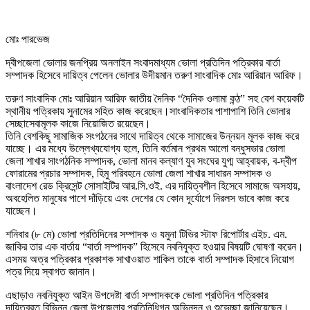
মোঃ পারভেজ
দ্বীপজেলা ভোলার জনপ্রিয় অনলাইন সংবাদমাধ্যম ভোলা প্রতিদিন পত্রিকার বার্তা
সম্পাদক হিসেবে দায়িত্ব পেলেন ভোলার উদীয়মান তরুণ সাংবাদিক মোঃ আরিয়ান আরিফ।
তরুণ সাংবাদিক মোঃ আরিয়ান আরিফ জাতীয় দৈনিক “দৈনিক ওলামা কন্ঠ” সহ বেশ কয়েকটি
স্থানীয় পত্রিকায় সুনামের সহিত কাজ করেছেন।সাংবাদিকতার পাশাপাশি তিনি ভোলার
সেচ্ছাসেবামূলক কাজে নিয়োজিত রয়েছেন।
তিনি বেশকিছু সামাজিক সংগঠনের সাথে দায়িত্ব থেকে সামাজের উন্নয়ন মূলক কাজ করে
যাচ্ছে। এর মধ্যে উল্লেখ্যযোগ্য হলে, তিনি বর্তমান প্রথম আলো বন্ধুসভার ভোলা
জেলা শাখার সাংগঠনিক সম্পাদক, ভোলা মানব কল্যাণ যুব সংঘের যুগ্ম আহ্বায়ক, ব-দ্বীপ
ফোরামের প্রচার সম্পাদক, হিমু পরিবহনে ভোলা জেলা শাখার সাধারন সম্পাদক ও
বাংলাদেশ রেড ক্রিসেন্ট সোসাইটির আর.সি.ওই. এর দায়িত্বশীল হিসেবে সামাজে অসহায়,
অবহেলিত মানুষের পাশে দাঁড়িয়ে এবং দেশের যে কোন দূর্যোগে নিরলস ভাবে কাজ করে
যাচ্ছেন।
শনিবার (৮ মে) ভোলা প্রতিদিনের সম্পাদক ও যমুনা টিভির স্টাফ রিপোর্টার এইচ. এম.
জাকির তার এক বার্তায় “বার্তা সম্পাদক” হিসেবে নবনিযুক্ত হওয়ার বিষয়টি ঘোষণা করেন।
এসময় অত্র পত্রিকার প্রকাশক সাখাওয়াত শাকিল তাকে বার্তা সম্পাদক হিসাবে নিয়োগ
পত্র দিয়ে স্বাগত জানান।
এছাড়াও নবনিযুক্ত আইন উপদেষ্টা বার্তা সম্পাদককে ভোলা প্রতিদিন পত্রিকার
দায়িত্বরত বিভিন্ন জেলা উপজেলার প্রতিনিধিগন অভিনন্দন ও শুভেচ্ছা জানিয়েছেন।