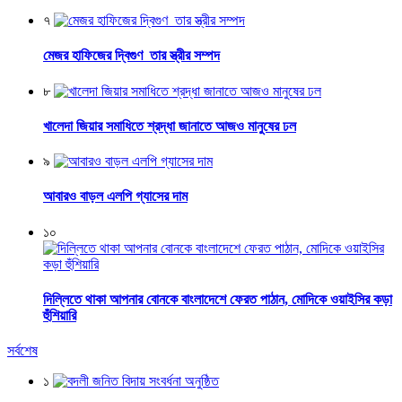
৭
মেজর হাফিজের দ্বিগুণ তার স্ত্রীর সম্পদ
৮
খালেদা জিয়ার সমাধিতে শ্রদ্ধা জানাতে আজও মানুষের ঢল
৯
আবারও বাড়ল এলপি গ্যাসের দাম
১০
দিল্লিতে থাকা আপনার বোনকে বাংলাদেশে ফেরত পাঠান, মোদিকে ওয়াইসির কড়া
হুঁশিয়ারি
সর্বশেষ
১