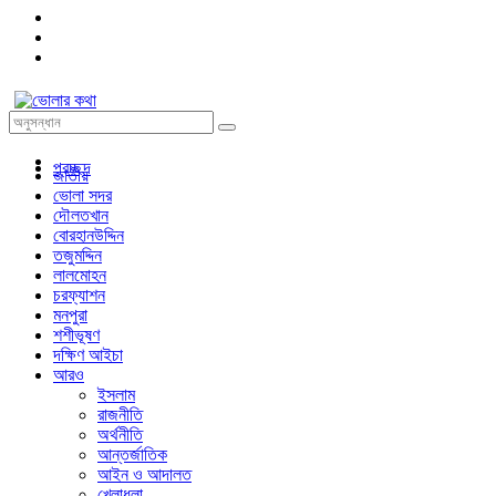
প্রচ্ছদ
জাতীয়
ভোলা সদর
দৌলতখান
বোরহানউদ্দিন
তজুমদ্দিন
লালমোহন
চরফ্যাশন
মনপুরা
শশীভূষণ
দক্ষিণ আইচা
আরও
ইসলাম
রাজনীতি
অর্থনীতি
আন্তর্জাতিক
আইন ও আদালত
খেলাধুলা