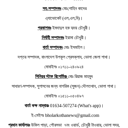
সহ-সম্পাদকঃ
মোঃ;শাহিন কাদের
এ্যাভোকেট (এল,এল,বি)।
প্রকাশকঃ
ইমদাদুল হক হৃদয় চৌধুরী।
নির্বাহী সম্পাদকঃ
ইয়ামা চৌধুরী।
বার্তা সম্পাদকঃ
মোঃ ইসমাইল।
দপ্তর সম্পাদক, বাংলাদেশ উপকূল প্রেসক্লাব, ভোলা জেলা শাখা।
মোবাইলঃ ০১৭১১-২৪০৯২৪
সিনিয়র স্টাফ রিপোর্টারঃ
মোঃ রিয়াজ মাহমুদ
সাধারণ-সম্পাদক, সুশাসনের জন্য নাগরিক (সুজন) দৌলতখান, ভোলা শাখা।
মোবাইলঃ ০১৫১১-০৫০৪৯৭
বার্তা কক্ষ নাম্বারঃ
01634-507274 (What's app)।
ই-মেইলঃ bholarkothanews@gmail.com
প্রধান কার্যালয়ঃ
উকিল পাড়া, পৌরসভা ৭নং ওয়ার্ড, চৌধুরী টাওয়ার, ভোলা সদর,