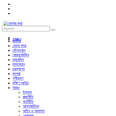
প্রচ্ছদ
জাতীয়
ভোলা সদর
দৌলতখান
বোরহানউদ্দিন
তজুমদ্দিন
লালমোহন
চরফ্যাশন
মনপুরা
শশীভূষণ
দক্ষিণ আইচা
আরও
ইসলাম
রাজনীতি
অর্থনীতি
আন্তর্জাতিক
আইন ও আদালত
খেলাধুলা