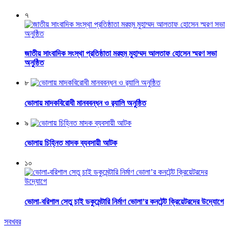
৭
জাতীয় সাংবাদিক সংস্থা প্রতিষ্ঠাতা মরহুম মুহাম্মদ আলতাফ হোসেন স্মরণ সভা
অনুষ্ঠিত
৮
ভোলায় মাদকবিরোধী মানববন্ধন ও র‌্যালি অনুষ্ঠিত
৯
ভোলায় চিহ্নিত মাদক ব্যবসায়ী আটক
১০
ভোলা-বরিশাল সেতু চাই ডকুমেন্টারি নির্মাণ ভোলা’র কনটেন্ট ক্রিয়েটরদের উদ্যোগে
সবখবর