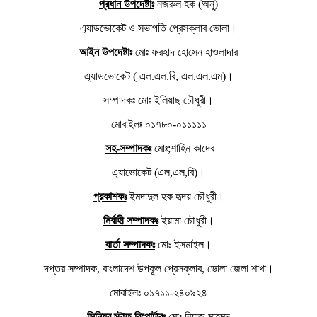
প্রধান উপদেষ্টাঃ
নজরুল হক (অনু)
এ্যাডভোকেট ও সভাপতি প্রেসক্লাব ভোলা।
আইন উপদেষ্টাঃ
মোঃ ফরহাদ হোসেন হাওলাদার
এ্যাডভোকেট ( এল.এল.বি, এল.এল.এম)।
সম্পাদকঃ
মোঃ ইলিয়াছ চৌধুরী।
মোবাইলঃ ০১৭৮০-০১১১১১
সহ-সম্পাদকঃ
মোঃ;শাহিন কাদের
এ্যাভোকেট (এল,এল,বি)।
প্রকাশকঃ
ইমদাদুল হক হৃদয় চৌধুরী।
নির্বাহী সম্পাদকঃ
ইয়ামা চৌধুরী।
বার্তা সম্পাদকঃ
মোঃ ইসমাইল।
দপ্তর সম্পাদক, বাংলাদেশ উপকূল প্রেসক্লাব, ভোলা জেলা শাখা।
মোবাইলঃ ০১৭১১-২৪০৯২৪
সিনিয়র স্টাফ রিপোর্টারঃ
মোঃ রিয়াজ মাহমুদ