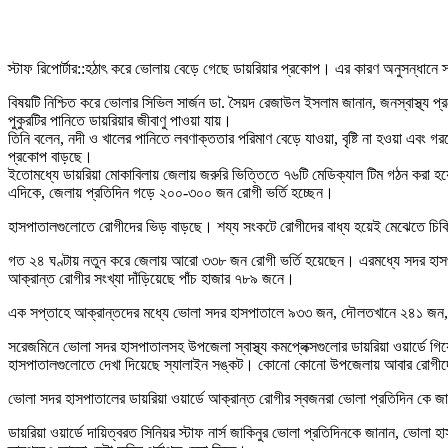
স্টাফ রিপোর্টার::হঠাৎ করে ভোলায় বেড়ে গেছে ডায়রিয়ার প্রকোপ। এর কারণ অনুসন্ধানে স্বা
বিষয়টি নিশ্চিত করে ভোলার সিভিল সার্জন ডা. সৈয়দ রেজাউল ইসলাম জানান, জনস্বাস্থ্য প
পুকুরটির পানিতে ডায়রিয়ার জীবাণু পাওয়া যায়।
তিনি বলেন, নদী ও খালের পানিতে লবণাক্ততার পরিমাণ বেড়ে যাওয়া, বৃষ্টি না হওয়া এবং গ
প্রকোপ বাড়ছে।
ইতোমধ্যে ডায়রিয়া মোকাবিলায় জেলায় জরুরি ভিত্তিতে ৭৬টি মেডিক্যাল টিম গঠন করা 
এদিকে, জেলায় প্রতিদিন গড়ে ২০০-৩০০ জন রোগী ভর্তি হচ্ছেন।
হাসপাতালগুলোতে রোগীদের ভিড় বাড়ছে। শয্য সংকটে রোগীদের বাধ্য হয়েই মেঝেতে চিকিৎ
গত ২৪ ঘণ্টায় নতুন করে জেলায় আরো ৩৩৮ জন রোগী ভর্তি হয়েছেন। এরমধ্যে সদর হাসপ
আক্রান্ত রোগীর সংখ্যা দাঁড়িয়েছে পাঁচ হাজার ৭৮৯ জনে।
এক সপ্তাহে আক্রান্তদের মধ্যে ভোলা সদর হাসপাতালে ৯৩৩ জন, দৌলতখানে ২৪১ জন, ব
সরেজমিনে ভোলা সদর হাসপাতালসহ উপজেলা স্বাস্থ্য কমপ্লেক্সগুলোর ডায়রিয়া ওয়ার্ডে গি
হাসপাতালগুলোতে দেখা দিয়েছে স্যালাইন সঙ্কট। কোনো কোনো উপজেলায় আবার রোগীদের
ভোলা সদর হাসপাতালের ডায়রিয়া ওয়ার্ডে আক্রান্ত রোগীর স্বজনরা ভোলা প্রতিদিন কে জ
ডায়রিয়া ওয়ার্ডে দায়িত্বরত সিনিয়র স্টাফ নার্স জাকিনুর ভোলা প্রতিদিনকে জানান, ভোল