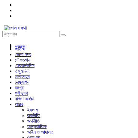
প্রচ্ছদ
জাতীয়
ভোলা সদর
দৌলতখান
বোরহানউদ্দিন
তজুমদ্দিন
লালমোহন
চরফ্যাশন
মনপুরা
শশীভূষণ
দক্ষিণ আইচা
আরও
ইসলাম
রাজনীতি
অর্থনীতি
আন্তর্জাতিক
আইন ও আদালত
খেলাধুলা