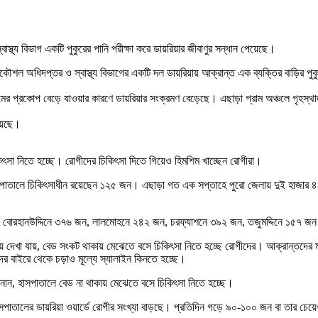
স্থ্য বিভাগ একটি পুকুরের পানি পরীক্ষা করে ডায়রিয়ার জীবাণুর সন্ধান পেয়েছে।
্রকৌশল অধিদপ্তর ও স্বাস্থ্য বিভাগের একটি দল ডায়রিয়ায় আক্রান্ত এক ব্যক্তির বাড়ির পু
রমের প্রকোপ বেড়ে যাওয়ার কারণে ডায়রিয়ার সংক্রমণ বেড়েছে। এছাড়া গ্রাম অঞ্চলে গৃহস্থাল
হয়েছে।
সা নিতে হচ্ছে। রোগীদের চিকিৎসা দিতে গিয়েও হিমশিম খাচ্ছেন রোগীরা।
াতালে চিকিৎসাধীন রয়েছেন ১২৫ জন। এছাড়া গত এক সপ্তাহে পুরো জেলায় দুই হাজার ৪৭
োরহানউদ্দিনে ৩৭৬ জন, লালমোহনে ২৪২ জন, চরফ্যাশনে ৩৯২ জন, তজুমদ্দিনে ১৫৭ জন ও 
য়ে দেখা যায়, বেড সংকট থাকায় মেঝেতে বসে চিকিৎসা নিতে হচ্ছে রোগীদের। আক্রান্তদের মধ
 বাইরে থেকে চড়াও মূল্যে স্যালাইন কিনতে হচ্ছে।
ানান, হাসপাতালে বেড না থাকায় মেঝেতে বসে চিকিৎসা নিতে হচ্ছে।
া হাসপাতালের ডায়রিয়া ওয়ার্ডে রোগীর সংখ্যা বাড়ছে। প্রতিদিন গড়ে ৯০-১০০ জন বা তার চে