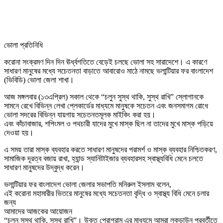
ভোলা প্রতিনিধি
করোনা সংক্রমণ দিন দিন ঊর্ধ্বগতিতে বেড়েই চলছে ভোলা সহ সারাদেশে। এ কারণে
সাধারণ মানুষের মধ্যে সচেতনতা বাড়াতে আবারোও মাঠে নামছে ভলান্টিয়ার ফর বাংলাদেশ
(ভিবিডি) ভোলা জেলা শাখা।
আজ মঙ্গলবার (১৩এপ্রিল) সকাল থেকে “চলুন সুস্থ থাকি, সুস্থ রাখি” স্লোগানকে
সামনে রেখে বিভিন্ন লেখা প্লেকার্ডের মাধ্যমে মানুষকে সচেতন এবং জনসমাগম রোধে
ভোলা সদরের বিভিন্ন যায়গায় সচেতনতমূলক মাইকিং করা হয়।
এবং কাঁচাবাজার, শপিংমল ও পথচারী যাদের মুখে মাস্ক ছিল না তাদের মুখে মাস্ক পড়িয়ে
দেওয়া হয়।
এ সময় তারা মাস্ক ব্যবহার করতে সাধারণ মানুষদের পরামর্শ ও মাস্ক ব্যবহার নিশ্চিতকরণ,
সামাজিক দূরত্ব বজায় রাখা, হ্যান্ড স্যানিটাইজার ব্যবহারসহ স্বাস্থ্যবিধি মেনে চলতে
সাধারণ মানুষদের উদ্বুদ্ধ করেন।
ভলান্টিয়ার ফর বাংলাদেশ ভোলা জেলার সভাপতি মনিরুল ইসলাম বলেন,
এই করোনা মহামারীর ভিতরে মানুষের মধ্যে সচেতনতা বৃদ্ধি ও স্বাস্থ্য বিধি মেনে চলার
জন্য
আমাদের আজকের আয়োজন
“চলুন সুস্থ থাকি, সুস্থ রাখি”। উক্ত প্রোগ্রাম এর মাধ্যমে আমরা লকডাউন পরবর্তীতে