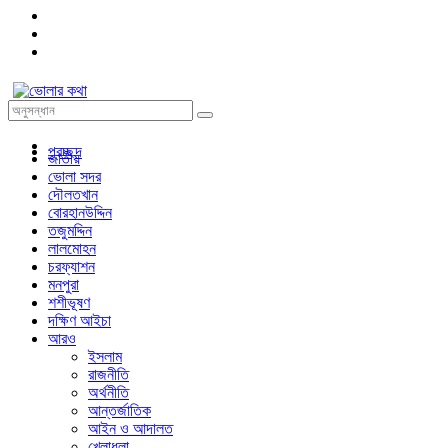
প্রচ্ছদ
জাতীয়
ভোলা সদর
দৌলতখান
বোরহানউদ্দিন
তজুমদ্দিন
লালমোহন
চরফ্যাশন
মনপুরা
শশীভূষণ
দক্ষিণ আইচা
আরও
ইসলাম
রাজনীতি
অর্থনীতি
আন্তর্জাতিক
আইন ও আদালত
খেলাধুলা