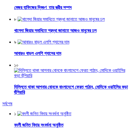
মেজর হাফিজের দ্বিগুণ তার স্ত্রীর সম্পদ
৮
খালেদা জিয়ার সমাধিতে শ্রদ্ধা জানাতে আজও মানুষের ঢল
৯
আবারও বাড়ল এলপি গ্যাসের দাম
১০
দিল্লিতে থাকা আপনার বোনকে বাংলাদেশে ফেরত পাঠান, মোদিকে ওয়াইসির কড়া
হুঁশিয়ারি
সর্বশেষ
১
বদলী জনিত বিদায় সংবর্ধনা অনুষ্ঠিত