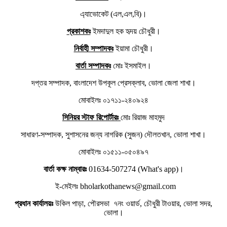
এ্যাভোকেট (এল,এল,বি)।
প্রকাশকঃ
ইমদাদুল হক হৃদয় চৌধুরী।
নির্বাহী সম্পাদকঃ
ইয়ামা চৌধুরী।
বার্তা সম্পাদকঃ
মোঃ ইসমাইল।
দপ্তর সম্পাদক, বাংলাদেশ উপকূল প্রেসক্লাব, ভোলা জেলা শাখা।
মোবাইলঃ ০১৭১১-২৪০৯২৪
সিনিয়র স্টাফ রিপোর্টারঃ
মোঃ রিয়াজ মাহমুদ
সাধারণ-সম্পাদক, সুশাসনের জন্য নাগরিক (সুজন) দৌলতখান, ভোলা শাখা।
মোবাইলঃ ০১৫১১-০৫০৪৯৭
বার্তা কক্ষ নাম্বারঃ
01634-507274 (What's app)।
ই-মেইলঃ bholarkothanews@gmail.com
প্রধান কার্যালয়ঃ
উকিল পাড়া, পৌরসভা ৭নং ওয়ার্ড, চৌধুরী টাওয়ার, ভোলা সদর,
ভোলা।