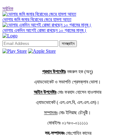
সর্বাধিক
ভোলায় জমি জমার বিরোধের জেরে হামলা আহত
ভোলায় একদিন আগেই রোজা রাখছেন ১০ গ্রামের মানুষ।
সাবস্ক্রাইব
প্রধান উপদেষ্টাঃ
নজরুল হক (অনু)
এ্যাডভোকেট ও সভাপতি প্রেসক্লাব ভোলা।
আইন উপদেষ্টাঃ
মোঃ ফরহাদ হোসেন হাওলাদার
এ্যাডভোকেট ( এল.এল.বি, এল.এল.এম)।
সম্পাদকঃ
মোঃ ইলিয়াছ চৌধুরী।
মোবাইলঃ ০১৭৮০-০১১১১১
সহ-সম্পাদকঃ
মোঃ;শাহিন কাদের