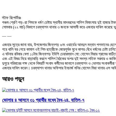
স্টাফ রিপোর্টারঃ
পঞ্চম শ্রেণি পড়–য়া শিশুকে ধর্ষণ চেষ্টায় স্থানীয় মাদবরদের শালিশ মিমাংসায় দুই হা
সোমবার (২২ মার্চ) বিকালে চরফ্যাশন থানায় ৩ জনকে আসামী করে এজহার দাখিল করেছে 
— —
এজহার সূত্রে জানা যায়, উপজেলার জিন্নগড় ৬নং ওয়ার্ডের আবদুল মন্নান পলফানের ছেলে 
পরে খালি ঘর পেয়ে কামাল ওই শিশু ছাত্রীকে জোরপূর্বক মুখে কাপর বেঁধে ধর্ষনের চেষ্টা চ
এ ঘটনায় রবিবার বেলা ১১টায় জিন্নাগড় ইউপি চেয়ারম্যান মো: হোসেন মিয়ার গ্রামের বাড়ীত
এবং এই বিষয় নিয়ে বাড়াবাড়ি করলে শালিশ বৈঠকের অপর দুই সদস্য লতিফ সরদার ও জাকির
দুপুরে পরিবারের পক্ষ থেকে বিষয়টি সংবাদ কর্মীদের জানালে চরফ্যাশন ও ভোলার সংবাকর্মীর
এজহার দাখিল করেন। চরফ্যাশন থানার অফিসার ইনচার্জ মনির হোসেন মিয়া থানার এস আই ন
আরও পড়ুন
ভোলার ৪ আসনে ৩১ প্রার্থীর মধ্যে বৈধ-২৪, বাতিল-৭