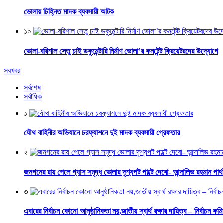
ভোলায় চিহ্নিত মাদক ব্যবসায়ী আটক
১০
ভোলা-বরিশাল সেতু চাই ডকুমেন্টারি নির্মাণ ভোলা’র কনটেন্ট ক্রিয়েটরদের উদ্যোগে
সবখবর
সর্বশেষ
সর্বাধিক
১
যৌথ বাহিনীর অভিযানে চরফ্যাশনে দুই মাদক ব্যবসায়ী গ্রেফতার
২
জনগনের রায় পেলে গ্যাস সমৃদ্ধ ভোলার দৃশ্যপট পাল্টে দেবো- আন্দালিভ রহমান পার্
৩
এবারের নির্বাচন কোনো আনুষ্ঠানিকতা নয়,জাতীয় স্বার্থ রক্ষার দায়িত্ব – নির্বাচন কম