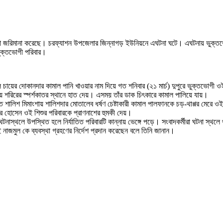
জার টাকা জরিমানা করেছে। চরফ্যাশন উপজেলার জিন্নাগড় ইউনিয়নে এঘটনা ঘটে। এঘটনায় ভুক্
ভুক্তভোগী পরিবার।
চায়ের দোকানদার কামাল পানি খাওয়ার নাম দিয়ে গত শনিবার (২১ মার্চ) দুপুরে ভুক্তভোগী ও
ালিয়ে শরিরের স্পর্শকাতর স্থানে হাত দেয়। এসময় তাঁর ডাক চিৎকারে কামাল পালিয়ে যায়।
ে শালিশ মিমাংশায় শালিশদার মোতালেব ধর্ষণ চেষ্টাকারী কামাল পালফানকে চড়-থাপ্পর মেরে ও
 হোসেন ওই শিশুর পরিবারকে প্রাণনাশের হুমকী দেয়।
া ঘটনাস্থলে উপস্থিত হলে নির্যাতিত পরিবারটি কান্নায় ভেঙ্গে পড়ে। সংবাদকর্মীরা ঘটনা স্থ
াজমুল কে ব্যবস্থা গ্রহণের নির্দেশ প্রদান করেছেন বলে তিনি জানান।