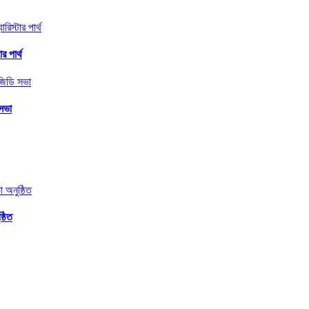
র পার্থ
 সভা
্ঠিত