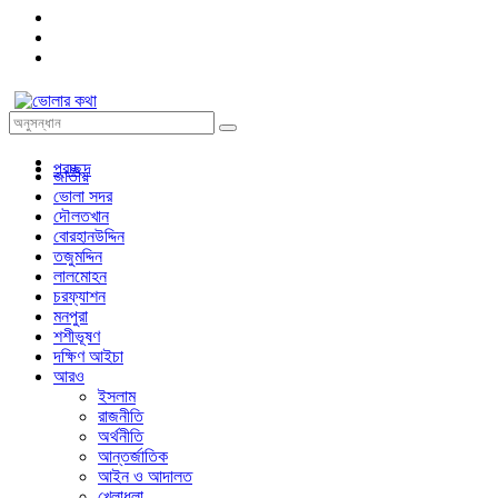
প্রচ্ছদ
জাতীয়
ভোলা সদর
দৌলতখান
বোরহানউদ্দিন
তজুমদ্দিন
লালমোহন
চরফ্যাশন
মনপুরা
শশীভূষণ
দক্ষিণ আইচা
আরও
ইসলাম
রাজনীতি
অর্থনীতি
আন্তর্জাতিক
আইন ও আদালত
খেলাধুলা