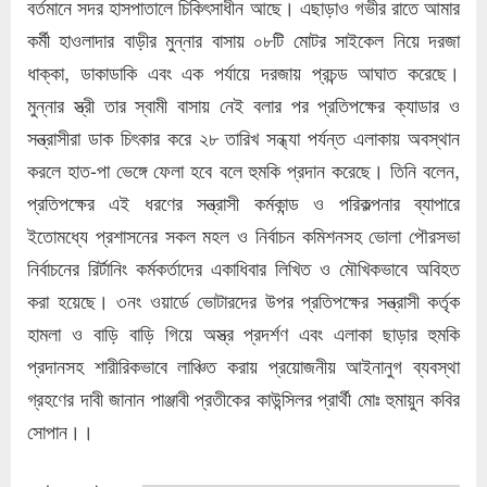
বর্তমানে সদর হাসপাতালে চিকিৎসাধীন আছে। এছাড়াও গভীর রাতে আমার
কর্মী হাওলাদার বাড়ীর মুন্নার বাসায় ০৮টি মোটর সাইকেল নিয়ে দরজা
ধাক্কা, ডাকাডাকি এবং এক পর্যায়ে দরজায় প্রচন্ড আঘাত করেছে।
মুন্নার স্ত্রী তার স্বামী বাসায় নেই বলার পর প্রতিপক্ষের ক্যাডার ও
সন্ত্রাসীরা ডাক চিৎকার করে ২৮ তারিখ সন্ধ্যা পর্যন্ত এলাকায় অবস্থান
করলে হাত-পা ভেঙ্গে ফেলা হবে বলে হুমকি প্রদান করেছে। তিনি বলেন,
প্রতিপক্ষের এই ধরণের সন্ত্রাসী কর্মকান্ড ও পরিকল্পনার ব্যাপারে
ইতোমধ্যে প্রশাসনের সকল মহল ও নির্বাচন কমিশনসহ ভোলা পৌরসভা
নির্বাচনের রির্টানিং কর্মকর্তাদের একাধিবার লিখিত ও মৌখিকভাবে অবিহত
করা হয়েছে। ৩নং ওয়ার্ডে ভোটারদের উপর প্রতিপক্ষের সন্ত্রাসী কর্তৃক
হামলা ও বাড়ি বাড়ি গিয়ে অস্ত্র প্রদর্শণ এবং এলাকা ছাড়ার হুমকি
প্রদানসহ শারীরিকভাবে লাঞ্চিত করায় প্রয়োজনীয় আইনানুগ ব্যবস্থা
গ্রহণের দাবী জানান পাঞ্জাবী প্রতীকের কাউন্সিলর প্রার্থী মোঃ হুমায়ুন কবির
সোপান।।