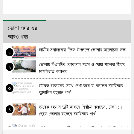
ভোলা সদর এর
আরও খবর
জাতীয় সমাজসেবা দিবস উপলক্ষে ভোলায় আলোচনা সভা
১
ভোলায় বিএনপির কোরআন খতম ও দোয়া খালেদা জিয়ার
২
মাগফিরাত কামনায়
তারেক রহমানের সাথে দেখা করে যা বললেন ব্যারিস্টার
৩
আন্দালিব রহমান পার্থ
তারেক রহমান দুটি আসনে নির্বাচন করছেন, ঢাকা-১৭
৪
ছেড়ে ভোলায় যাচ্ছেন ব্যারিস্টার পার্থ
দারিদ্র্য হ্রাস ও নারী ক্ষমতায়নে মাইক্রোক্রেডিটের প্রভাব
৫