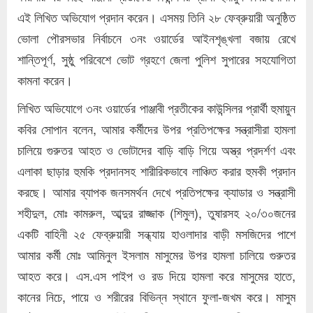
এই লিখিত অভিযোগ প্রদান করেন। এসময় তিনি ২৮ ফেব্রুয়ারী অনুষ্ঠিত
ভোলা পৌরসভার নির্বাচনে ৩নং ওয়ার্ডের আইনশৃঙ্খলা বজায় রেখে
শান্তিপূর্ণ, সুষ্ঠু পরিবেশে ভোট গ্রহণে জেলা পুলিশ সুপারের সহযোগিতা
কামনা করেন।
লিখিত অভিযোগে ৩নং ওয়ার্ডের পাঞ্জাবী প্রতীকের কাউন্সিলর প্রার্থী হুমায়ুন
কবির সোপান বলেন, আমার কর্মীদের উপর প্রতিপক্ষের সন্ত্রাসীরা হামলা
চালিয়ে গুরুতর আহত ও ভোটাদের বাড়ি বাড়ি গিয়ে অস্ত্র প্রদর্শণ এবং
এলাকা ছাড়ার হুমকি প্রদানসহ শারীরিকভাবে লাঞ্চিত করার হুমকী প্রদান
করছে। আমার ব্যাপক জনসমর্থন দেখে প্রতিপক্ষের ক্যাডার ও সন্ত্রাসী
শহীদুল, মোঃ কামরুল, আব্দুর রাজ্জাক (শিমুল), তুষারসহ ২০/৩০জনের
একটি বাহিনী ২৫ ফেব্রুয়ারী সন্ধ্যায় হাওলাদার বাড়ী মসজিদের পাশে
আমার কর্মী মোঃ আমিনুল ইসলাম মাসুমের উপর হামলা চালিয়ে গুরুতর
আহত করে। এস.এস পাইপ ও রড দিয়ে হামলা করে মাসুমের হাতে,
কানের নিচে, পায়ে ও শরীরের বিভিন্ন স্থানে ফুলা-জখম করে। মাসুম