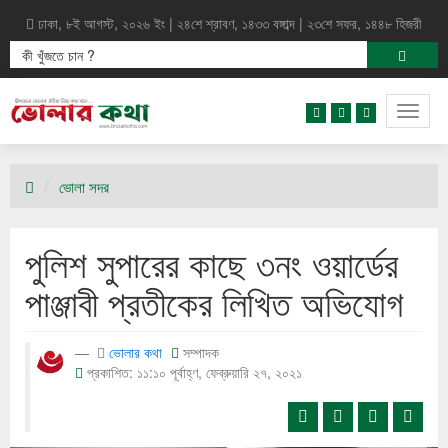
ঢাকা, ৮ই আগস্ট, ২০২৬ ইং | ২৪শে শ্রাবণ, ১৪৩৩ বঙ্গাব্দ | ২৩শে সফর, ১৪৪৮ হিজরী
Togg
navig
ভোলা সদর
পুলিশ সুপারের কাছে ৩নং ওয়ার্ডের
পাঞ্জাবী প্রতীকের লিখিত অভিযোগ
ভোলার কথা
সম্পাদক
প্রকাশিত: ১১:১০ পূর্বাহ্ণ, ফেব্রুয়ারি ২৭, ২০২১