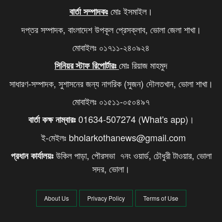
মোঃ ইসমাইল।
বার্তা সম্পাদকঃ
দপ্তর সম্পাদক, বাংলাদেশ উপকূল প্রেসক্লাব, ভোলা জেলা শাখা।
মোবাইলঃ ০১৭১১-২৪০৯২৪
মোঃ রিয়াজ মাহমুদ
সিনিয়র স্টাফ রিপোর্টারঃ
সাধারণ-সম্পাদক, সুশাসনের জন্য নাগরিক (সুজন) দৌলতখান, ভোলা শাখা।
মোবাইলঃ ০১৫১১-০৫০৪৯৭
01634-507274 (What's app)।
বার্তা কক্ষ নাম্বারঃ
ই-মেইলঃ bholarkothanews@gmail.com
উকিল পাড়া, পৌরসভা ৭নং ওয়ার্ড, চৌধুরী টাওয়ার, ভোলা
প্রধান কার্যালয়ঃ
সদর, ভোলা।
About Us
Privacy Policy
Terms of Use