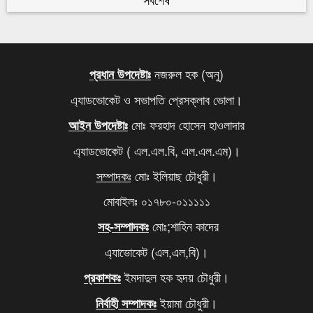
কবে থেকে শুরু হবে যৌথবাহিনীর অভিযান জানালো ইসি
৬
মেজর হাফিজের দ্বিগুণ তার স্ত্রীর সম্পদ
৭
নজরুল হক (অনু)
প্রধান উপদেষ্টাঃ
এ্যাডভোকেট ও সভাপতি প্রেসক্লাব ভোলা।
খালেদা জিয়ার সমাধিতে শ্রদ্ধা জানাতে আজও মানুষের ঢল
৮
মোঃ ফরহাদ হোসেন হাওলাদার
আইন উপদেষ্টাঃ
আবারও বাড়ল এলপি গ্যাসের দাম
৯
এ্যাডভোকেট ( এল.এল.বি, এল.এল.এম)।
দিল্লিতে থাকা আপনার বোনকে বাংলাদেশে ফেরত পাঠান,
১০
সম্পাদকঃ
মোঃ ইলিয়াছ চৌধুরী।
মোদিকে ওয়াইসির কড়া হুঁশিয়ারি
মোবাইলঃ ০১৭৮০-০১১১১১
মোঃ;শাহিন কাদের
সহ-সম্পাদকঃ
এ্যাভোকেট (এল,এল,বি)।
ইমদাদুল হক হৃদয় চৌধুরী।
প্রকাশকঃ
ইয়ামা চৌধুরী।
নির্বাহী সম্পাদকঃ