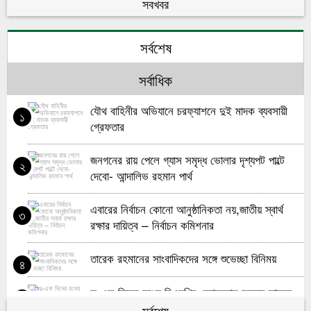
নিয়ে ভোলায় এফজিডি সভা
সবখবর
মহিলা দলের উদ্যোগে ভোলার চরনোয়াবাদে খতম খানি ও
৬
সর্বশেষ
দোয়া মাহফিল
সর্বাধিক
জাতীয় সাংবাদিক সংস্থা প্রতিষ্ঠাতা মরহুম মুহাম্মদ আলতাফ
৭
হোসেন স্মরণ সভা অনুষ্ঠিত
যৌথ বাহিনীর অভিযানে চরফ্যাশনে দুই মাদক ব্যবসায়ী
১
গ্রেফতার
ভোলায় মাদকবিরোধী মানববন্ধন ও র‌্যালি অনুষ্ঠিত
৮
জনগনের রায় পেলে গ্যাস সমৃদ্ধ ভোলার দৃশ্যপট পাল্টে
২
ভোলায় চিহ্নিত মাদক ব্যবসায়ী আটক
৯
দেবো- আন্দালিভ রহমান পার্থ
ভোলা-বরিশাল সেতু চাই ডকুমেন্টারি নির্মাণ ভোলা’র কনটেন্ট
১০
এবারের নির্বাচন কোনো আনুষ্ঠানিকতা নয়,জাতীয় স্বার্থ
৩
ক্রিয়েটরদের উদ্যোগে
রক্ষার দায়িত্ব – নির্বাচন কমিশনার
তারেক রহমানের সাংবাদিকদের সঙ্গে শুভেচ্ছা বিনিময়
৪
দু-এক দিনের মধ্যে বিএনপির চেয়ারম্যান হচ্ছেন তারেক
৫
রহমান
সর্বশেষ