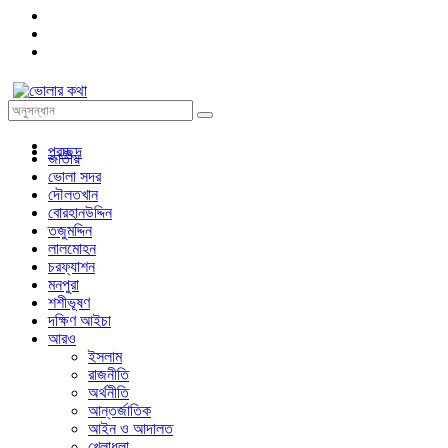
প্রচ্ছদ
জাতীয়
ভোলা সদর
দৌলতখান
বোরহানউদ্দিন
তজুমদ্দিন
লালমোহন
চরফ্যাশন
মনপুরা
শশীভূষণ
দক্ষিণ আইচা
আরও
ইসলাম
রাজনীতি
অর্থনীতি
আন্তর্জাতিক
আইন ও আদালত
খেলাধুলা