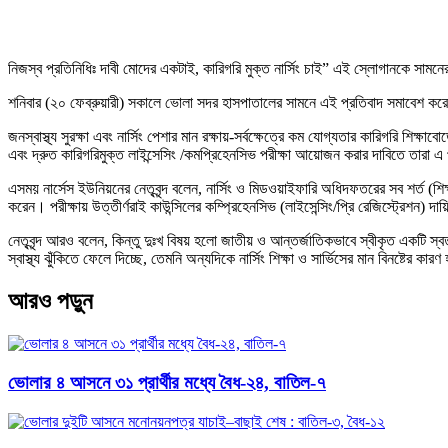
নিজস্ব প্রতিনিধিঃ দাবী মোদের একটাই, কারিগরি মুক্ত নার্সিং চাই” এই স্লোগানকে সামনের 
শনিবার (২০ ফেব্রুয়ারী) সকালে ভোলা সদর হাসপাতালের সামনে এই প্রতিবাদ সমাবেশ করেছে
জনস্বাস্থ্য সুরক্ষা এবং নার্সিং পেশার মান রক্ষায়-সর্বক্ষেত্রে কম যোগ্যতার কারিগরি শি
এবং দ্রুত কারিগরিমুক্ত লাইন্সেসিং /কমপ্রিহেনসিভ পরীক্ষা আয়োজন করার দাবিতে তারা 
এসময় নার্সেস ইউনিয়নের নেতৃবৃন্দ বলেন, নার্সিং ও মিডওয়াইফারি অধিদফতরের সব শর্ত (শি
করেন। পরীক্ষায় উত্তীর্ণরাই কাউন্সিলের কম্প্রিহেনসিভ (লাইসেন্সিং/প্রি রেজিস্ট্রেশন) দায
নেতৃবৃন্দ আরও বলেন, কিন্তু দুঃখ বিষয় হলো জাতীয় ও আন্তর্জাতিকভাবে স্বীকৃত একটি স্
স্বাস্থ্য ঝুঁকিতে ফেলে দিচ্ছে, তেমনি অন্যদিকে নার্সিং শিক্ষা ও সার্ভিসের মান বিনষ্টের কারণ 
আরও পড়ুন
ভোলার ৪ আসনে ৩১ প্রার্থীর মধ্যে বৈধ-২৪, বাতিল-৭