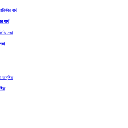
র পার্থ
 সভা
্ঠিত