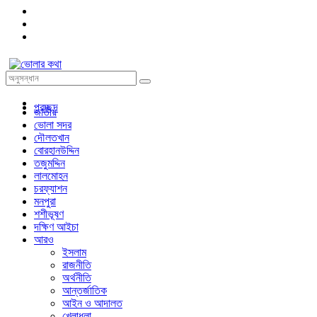
প্রচ্ছদ
জাতীয়
ভোলা সদর
দৌলতখান
বোরহানউদ্দিন
তজুমদ্দিন
লালমোহন
চরফ্যাশন
মনপুরা
শশীভূষণ
দক্ষিণ আইচা
আরও
ইসলাম
রাজনীতি
অর্থনীতি
আন্তর্জাতিক
আইন ও আদালত
খেলাধুলা