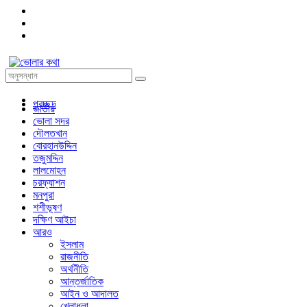
প্রচ্ছদ
জাতীয়
ভোলা সদর
দৌলতখান
বোরহানউদ্দিন
তজুমদ্দিন
লালমোহন
চরফ্যাশন
মনপুরা
শশীভূষণ
দক্ষিণ আইচা
আরও
ইসলাম
রাজনীতি
অর্থনীতি
আন্তর্জাতিক
আইন ও আদালত
খেলাধুলা