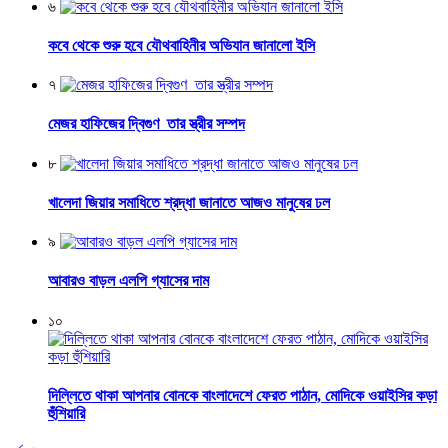
৬
কবে থেকে শুরু হবে যৌথবাহিনীর অভিযান জানালো ইসি
৭
মেজর হাফিজের দ্বিগুণ তার স্ত্রীর সম্পদ
৮
খালেদা জিয়ার সমাধিতে শ্রদ্ধা জানাতে আজও মানুষের ঢল
৯
আবারও বাড়ল এলপি গ্যাসের দাম
১০
দিল্লিতে থাকা আপনার বোনকে বাংলাদেশে ফেরত পাঠান, মোদিকে ওয়াইসির কড়া
হুঁশিয়ারি