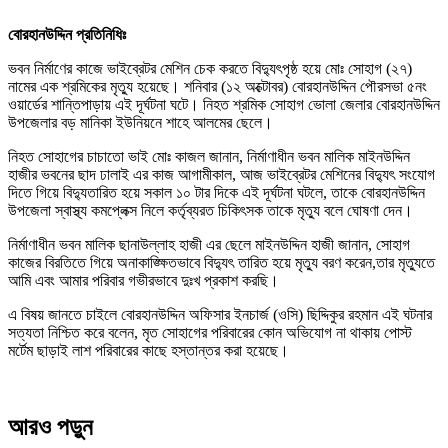
বোরহানউদ্দিন প্রতিনিধিঃ
ভবন নির্মাণের কাজে ভাইব্রেটর মেশিন চেক করতে বিদ্যুৎপৃষ্ঠ হয়ে মোঃ সোহাগ (২৭)
নামের এক শ্রমিকের মৃত্যু হয়েছে। শনিবার (১২ অক্টোবর) বোরহানউদ্দিন পৌরসভা ৫নং
ওয়ার্ডের শান্তিপাড়ায় এই দূর্ঘটনা ঘটে। নিহত শ্রমিক সোহাগ ভোলা জেলার বোরহানউদ্দিন
উপজেলার বড় মানিকা ইউনিয়নে শাহে আলমের ছেলে।
নিহত সোহাগের চাচাতো ভাই মোঃ কাজল জানান, নির্মাণাধীন ভবন মালিক মাইনউদ্দিন
হাজীর ভবনের ছাদ ঢালাই এর কাজ আগামীকাল, আজ ভাইব্রেটর মেশিনের বিদ্যুৎ সংযোগ
দিতে গিয়ে বিদ্যুতারিত হয়ে সকাল ১০ টার দিকে এই দূর্ঘটনা ঘটলে, তাকে বোরহানউদ্দিন
উপজেলা স্বাস্থ্য কমপ্লেক্স নিলে কর্তৃব্যরত চিকিৎসক তাকে মৃত্যু বলে ঘোষণা দেন।
নির্মাণাধীন ভবন মালিক ছানাউল্লাহ হাজী এর ছেলে মাইনউদ্দিন হাজী জানান, সোহাগ
কাজের বিরতিতে গিয়ে অনাকাঙ্ক্ষিতভাবে বিদ্যুৎ তারিত হয়ে মৃত্যু বরণ করেন,তার মৃত্যুতে
আমি এবং আমার পরিবার গভীরভাবে দুঃখ প্রকাশ করছি।
এ বিষয় জানতে চাইলে বোরহানউদ্দিন অফিসার ইনচার্জ (ওসি) ছিদ্দিকুর রহমান এই ঘটনার
সত্যতা নিশ্চিত করে বলেন, মৃত সোহাগের পরিবারের কোন অভিযোগ না থাকায় পোস্ট
মর্টেম ছাড়াই লাশ পরিবারের কাছে হস্তান্তর করা হয়েছে।
আরও পড়ুন