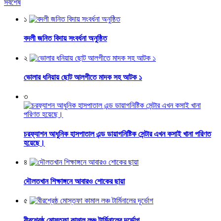
সর্বশেষ
১
বদলী জনিত বিদায় সংবর্ধনা অনুষ্ঠিত
২
ভোলার ধনিয়ায় ছোট আলগীতে মাদক সহ আটক ১
৩
চরফ্যাশন আধুনিক হাসপাতাল এন্ড ডায়াগনিষ্টিক সেন্টার এখন কসাই খানা পরিণত
হয়েছে।
৪
দৌলতখান শিক্ষাঙ্গনে আবারও শোকের ছায়া
৫
বীরশ্রেষ্ঠ মোস্তফা কামাল লঞ্চ টার্মিনালের দূর্ভোগ