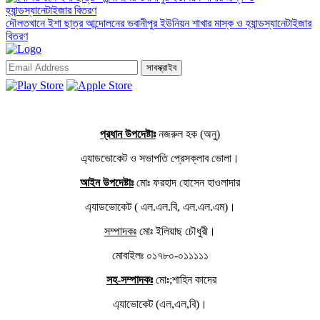
দৌলতখানে ইশা ছাত্র আন্দোলনের ভবানীপুর ইউনিয়ন শাখার মাস্ক ও হ্যান্ডস্যানেটাইজার
বিতরণ
সাবস্ক্রাইব
প্রধান উপদেষ্টাঃ
নজরুল হক (অনু)
এ্যাডভোকেট ও সভাপতি প্রেসক্লাব ভোলা।
আইন উপদেষ্টাঃ
মোঃ ফরহাদ হোসেন হাওলাদার
এ্যাডভোকেট ( এল.এল.বি, এল.এল.এম)।
সম্পাদকঃ
মোঃ ইলিয়াছ চৌধুরী।
মোবাইলঃ ০১৭৮০-০১১১১১
সহ-সম্পাদকঃ
মোঃ;শাহিন কাদের
এ্যাভোকেট (এল,এল,বি)।