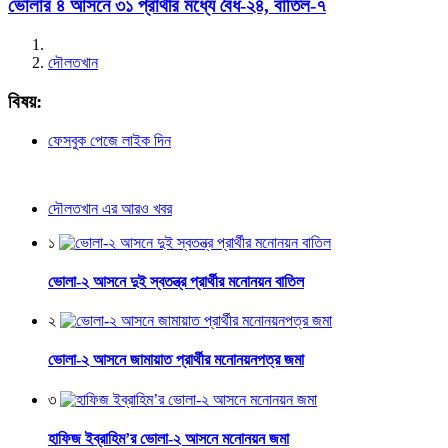
ভোলার ৪ আসনে ৩১ প্রার্থীর মধ্যে বৈধ-২৪, বাতিল-৭
দৌলতখান
বিষয়:
ফেসবুক পেজে লাইক দিন
দৌলতখান এর আরও খবর
১
ভোলা-২ আসনে দুই স্বতন্ত্র প্রার্থীর মনোনয়ন বাতিল
২
ভোলা-২ আসনে জামায়াত প্রার্থীর মনোনয়নপত্র জমা
৩
হাফিজ ইব্রাহিম’র ভোলা-২ আসনে মনোনয়ন জমা