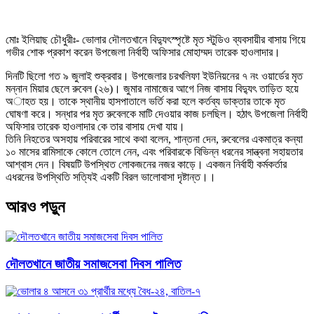
মোঃ ইলিয়াছ চৌধুরীঃ- ভোলার দৌলতখানে বিদ্যুৎস্পৃষ্টে মৃত স্টুডিও ব্যবসায়ীর বাসায় গিয়ে
গভীর শোক প্রকাশ করেন উপজেলা নির্বাহী অফিসার মোহাম্মদ তারেক হাওলাদার।
দিনটি ছিলো গত ৯ জুলাই শুক্রবার। উপজেলার চরখলিফা ইউনিয়নের ৭ নং ওয়ার্ডের মৃত
মন্নান মিয়ার ছেলে রুবেল (২৬)। জুমার নামাজের আগে নিজ বাসায় বিদ্যুৎ তাড়িত হয়ে
অাহত হয়। তাকে স্থানীয় হাসপাতালে ভর্তি করা হলে কর্তব্য ডাক্তার তাকে মৃত
ঘোষণা করে। সন্ধার পর মৃত রুবেলকে মাটি দেওয়ার কাজ চলছিল। হঠাৎ উপজেলা নির্বাহী
অফিসার তারেক হাওলাদার কে তার বাসায় দেখা যায়।
তিনি নিহতের অসহায় পরিবারের সাথে কথা বলেন, শান্তনা দেন, রুবেলের একমাত্র কন্যা
১০ মাসের রামিসাকে কোলে তোলে নেন, এবং পরিবারকে বিভিন্ন ধরনের সান্ত্বনা সহায়তার
আশ্বাস দেন। বিষয়টি উপস্থিত লোকজনের নজর কাড়ে। একজন নির্বাহী কর্মকর্তার
এধরনের উপস্থিতি সত্যিই একটি বিরল ভালোবাসা দৃষ্টান্ত।।
আরও পড়ুন
দৌলতখানে জাতীয় সমাজসেবা দিবস পালিত