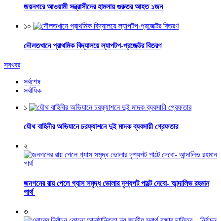
জয়নগরে আওয়ামী সন্ত্রাসীদের হামলায় গুরুতর আহত ১জন
১০
দৌলতখানে প্রাথমিক বিদ্যালয়ে ল্যাপটপ-প্রজেক্টর বিতরণ
সবখবর
সর্বশেষ
সর্বাধিক
১
যৌথ বাহিনীর অভিযানে চরফ্যাশনে দুই মাদক ব্যবসায়ী গ্রেফতার
২
জনগনের রায় পেলে গ্যাস সমৃদ্ধ ভোলার দৃশ্যপট পাল্টে দেবো- আন্দালিভ রহমান
পার্থ
৩