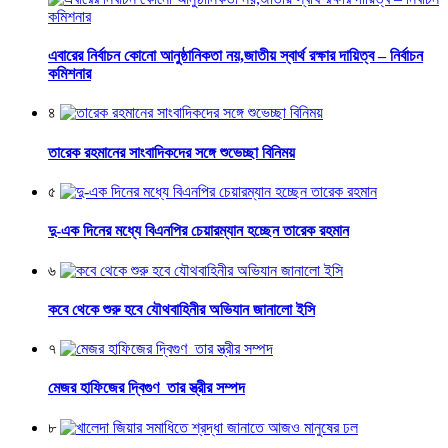
এবারের নির্বাচন কোনো আনুষ্ঠানিকতা নয়,জাতীয় স্বার্থ রক্ষার দায়িত্ব – নির্বাচন
কমিশনার
৪
তারেক রহমানের সাংবাদিকদের সঙ্গে শুভেচ্ছা বিনিময়
৫
দু-এক দিনের মধ্যে বিএনপির চেয়ারম্যান হচ্ছেন তারেক রহমান
৬
কবে থেকে শুরু হবে যৌথবাহিনীর অভিযান জানালো ইসি
৭
মেজর হাফিজের দ্বিগুণ তার স্ত্রীর সম্পদ
৮