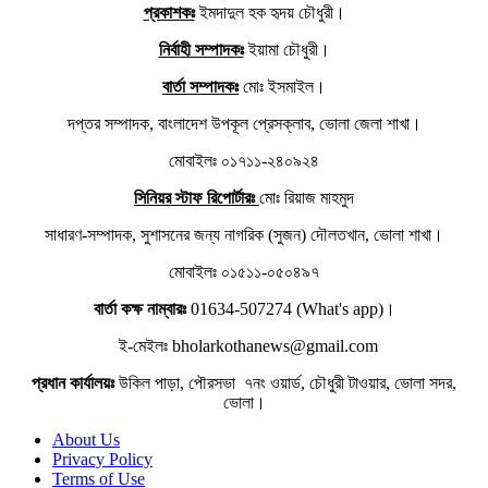
প্রকাশকঃ
ইমদাদুল হক হৃদয় চৌধুরী।
নির্বাহী সম্পাদকঃ
ইয়ামা চৌধুরী।
বার্তা সম্পাদকঃ
মোঃ ইসমাইল।
দপ্তর সম্পাদক, বাংলাদেশ উপকূল প্রেসক্লাব, ভোলা জেলা শাখা।
মোবাইলঃ ০১৭১১-২৪০৯২৪
সিনিয়র স্টাফ রিপোর্টারঃ
মোঃ রিয়াজ মাহমুদ
সাধারণ-সম্পাদক, সুশাসনের জন্য নাগরিক (সুজন) দৌলতখান, ভোলা শাখা।
মোবাইলঃ ০১৫১১-০৫০৪৯৭
বার্তা কক্ষ নাম্বারঃ
01634-507274 (What's app)।
ই-মেইলঃ bholarkothanews@gmail.com
প্রধান কার্যালয়ঃ
উকিল পাড়া, পৌরসভা ৭নং ওয়ার্ড, চৌধুরী টাওয়ার, ভোলা সদর,
ভোলা।
About Us
Privacy Policy
Terms of Use