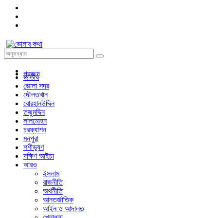
প্রচ্ছদ
জাতীয়
ভোলা সদর
দৌলতখান
বোরহানউদ্দিন
তজুমদ্দিন
লালমোহন
চরফ্যাশন
মনপুরা
শশীভূষণ
দক্ষিণ আইচা
আরও
ইসলাম
রাজনীতি
অর্থনীতি
আন্তর্জাতিক
আইন ও আদালত
খেলাধুলা