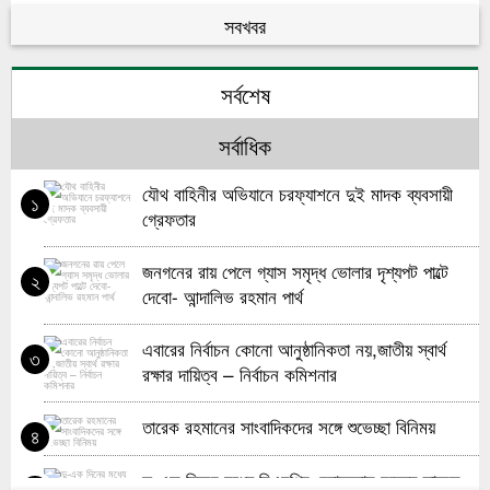
চরে ডাকাতের রাজত্ব দৌলতখানের নেয়ামতপুর
৬
সবখবর
চরের জমি রক্ষা ও নিরাপত্তার দাবিতে চরবাসীর দৌলতখানে
৭
মানববন্ধন
সর্বশেষ
দৌলতখানে জমি বিরোধের জেরে ঘরে আগুন
৮
সর্বাধিক
জয়নগরে আওয়ামী সন্ত্রাসীদের হামলায় গুরুতর আহত ১জন
যৌথ বাহিনীর অভিযানে চরফ্যাশনে দুই মাদক ব্যবসায়ী
৯
১
গ্রেফতার
দৌলতখানে প্রাথমিক বিদ্যালয়ে ল্যাপটপ-প্রজেক্টর বিতরণ
১০
জনগনের রায় পেলে গ্যাস সমৃদ্ধ ভোলার দৃশ্যপট পাল্টে
২
দেবো- আন্দালিভ রহমান পার্থ
এবারের নির্বাচন কোনো আনুষ্ঠানিকতা নয়,জাতীয় স্বার্থ
৩
রক্ষার দায়িত্ব – নির্বাচন কমিশনার
তারেক রহমানের সাংবাদিকদের সঙ্গে শুভেচ্ছা বিনিময়
৪
দু-এক দিনের মধ্যে বিএনপির চেয়ারম্যান হচ্ছেন তারেক
৫