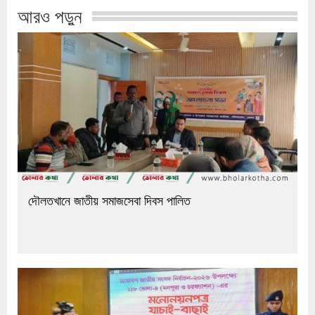
আরও পড়ুন
দৌলতখানে জাতীয় সমাজসেবা দিবস পালিত