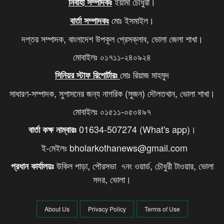
ইয়ামা চৌধুরী।
নির্বাহী সম্পাদকঃ
মোঃ ইসমাইল।
বার্তা সম্পাদকঃ
দপ্তর সম্পাদক, বাংলাদেশ উপকূল প্রেসক্লাব, ভোলা জেলা শাখা।
মোবাইলঃ ০১৭১১-২৪০৯২৪
মোঃ রিয়াজ মাহমুদ
সিনিয়র স্টাফ রিপোর্টারঃ
সাধারণ-সম্পাদক, সুশাসনের জন্য নাগরিক (সুজন) দৌলতখান, ভোলা শাখা।
মোবাইলঃ ০১৫১১-০৫০৪৯৭
01634-507274 (What's app)।
বার্তা কক্ষ নাম্বারঃ
ই-মেইলঃ bholarkothanews@gmail.com
উকিল পাড়া, পৌরসভা ৭নং ওয়ার্ড, চৌধুরী টাওয়ার, ভোলা
প্রধান কার্যালয়ঃ
সদর, ভোলা।
About Us
Privacy Policy
Terms of Use