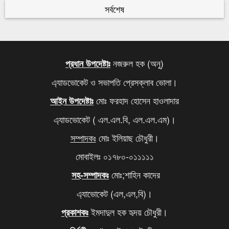
রহমান
সর্বশেষ
কবে থেকে শুরু হবে যৌথবাহিনীর অভিযান জানালো ইসি
৬
মেজর হাফিজের দ্বিগুণ তার স্ত্রীর সম্পদ
৭
নজরুল হক (অনু)
প্রধান উপদেষ্টাঃ
এ্যাডভোকেট ও সভাপতি প্রেসক্লাব ভোলা।
খালেদা জিয়ার সমাধিতে শ্রদ্ধা জানাতে আজও মানুষের ঢল
৮
মোঃ ফরহাদ হোসেন হাওলাদার
আইন উপদেষ্টাঃ
আবারও বাড়ল এলপি গ্যাসের দাম
৯
এ্যাডভোকেট ( এল.এল.বি, এল.এল.এম)।
দিল্লিতে থাকা আপনার বোনকে বাংলাদেশে ফেরত পাঠান,
১০
সম্পাদকঃ
মোঃ ইলিয়াছ চৌধুরী।
মোদিকে ওয়াইসির কড়া হুঁশিয়ারি
মোবাইলঃ ০১৭৮০-০১১১১১
মোঃ;শাহিন কাদের
সহ-সম্পাদকঃ
এ্যাভোকেট (এল,এল,বি)।
ইমদাদুল হক হৃদয় চৌধুরী।
প্রকাশকঃ