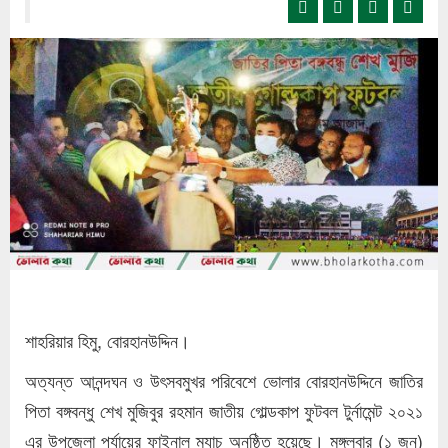
শাহরিয়ার হিমু, বোরহানউদ্দিন।
অত্যন্ত আনন্দঘন ও উৎসবমুখর পরিবেশে ভোলার বোরহানউদ্দিনে জাতির
পিতা বঙ্গবন্ধু শেখ মুজিবুর রহমান জাতীয় গোল্ডকাপ ফুটবল টুর্নামেন্ট ২০২১
এর উপজেলা পর্যায়ের ফাইনাল ম্যাচ অনুষ্ঠিত হয়েছে। মঙ্গলবার (১ জুন)