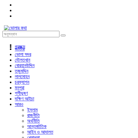
প্রচ্ছদ
জাতীয়
ভোলা সদর
দৌলতখান
বোরহানউদ্দিন
তজুমদ্দিন
লালমোহন
চরফ্যাশন
মনপুরা
শশীভূষণ
দক্ষিণ আইচা
আরও
ইসলাম
রাজনীতি
অর্থনীতি
আন্তর্জাতিক
আইন ও আদালত
খেলাধুলা