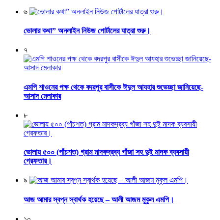
৬
ভোলার কথা” অনলাইন নিউজ পোর্টালের যাত্রা শুরু।
৭
এমপি শাওনের পক্ষ থেকে বদরপুর বাসীকে ঈদুল আযহার শুভেচ্ছা জানিয়েছে-
আসাদ মেলাকার
৮
ভোলায় ৫০০ (পাঁচশত) গ্রাম মাদকদ্রব্য গাঁজা সহ দুই মাদক ব্যবসায়ী
গ্রেফতার।
৯
আজ আমার স্বপ্ন স্বার্থক হয়েছে – আলী আজম মুকুল এমপি।
১০