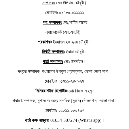
সম্পাদকঃ
মোঃ ইলিয়াছ চৌধুরী।
মোবাইলঃ ০১৭৮০-০১১১১১
সহ-সম্পাদকঃ
মোঃ;শাহিন কাদের
এ্যাভোকেট (এল,এল,বি)।
প্রকাশকঃ
ইমদাদুল হক হৃদয় চৌধুরী।
নির্বাহী সম্পাদকঃ
ইয়ামা চৌধুরী।
বার্তা সম্পাদকঃ
মোঃ ইসমাইল।
দপ্তর সম্পাদক, বাংলাদেশ উপকূল প্রেসক্লাব, ভোলা জেলা শাখা।
মোবাইলঃ ০১৭১১-২৪০৯২৪
সিনিয়র স্টাফ রিপোর্টারঃ
মোঃ রিয়াজ মাহমুদ
সাধারণ-সম্পাদক, সুশাসনের জন্য নাগরিক (সুজন) দৌলতখান, ভোলা শাখা।
মোবাইলঃ ০১৫১১-০৫০৪৯৭
বার্তা কক্ষ নাম্বারঃ
01634-507274 (What's app)।