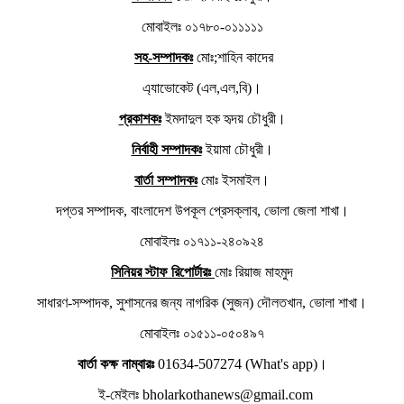
মোবাইলঃ ০১৭৮০-০১১১১১
সহ-সম্পাদকঃ
মোঃ;শাহিন কাদের
এ্যাভোকেট (এল,এল,বি)।
প্রকাশকঃ
ইমদাদুল হক হৃদয় চৌধুরী।
নির্বাহী সম্পাদকঃ
ইয়ামা চৌধুরী।
বার্তা সম্পাদকঃ
মোঃ ইসমাইল।
দপ্তর সম্পাদক, বাংলাদেশ উপকূল প্রেসক্লাব, ভোলা জেলা শাখা।
মোবাইলঃ ০১৭১১-২৪০৯২৪
সিনিয়র স্টাফ রিপোর্টারঃ
মোঃ রিয়াজ মাহমুদ
সাধারণ-সম্পাদক, সুশাসনের জন্য নাগরিক (সুজন) দৌলতখান, ভোলা শাখা।
মোবাইলঃ ০১৫১১-০৫০৪৯৭
বার্তা কক্ষ নাম্বারঃ
01634-507274 (What's app)।
ই-মেইলঃ bholarkothanews@gmail.com