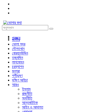
প্রচ্ছদ
জাতীয়
ভোলা সদর
দৌলতখান
বোরহানউদ্দিন
তজুমদ্দিন
লালমোহন
চরফ্যাশন
মনপুরা
শশীভূষণ
দক্ষিণ আইচা
আরও
ইসলাম
রাজনীতি
অর্থনীতি
আন্তর্জাতিক
আইন ও আদালত
খেলাধুলা