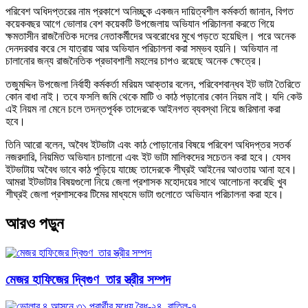
পরিবেশ অধিদপ্তরের নাম প্রকাশে অনিচ্ছুক একজন দায়িত্বশীল কর্মকর্তা জানান, বিগত
কয়েকবছর আগে ভোলার বেশ কয়েকটি উপজেলায় অভিযান পরিচালনা করতে গিয়ে
ক্ষমতাসীন রাজনৈতিক দলের নেতাকর্মীদের অবরোধের মুখে পড়তে হয়েছিল। পরে অনেক
দেনদরবার করে সে যাত্রায় আর অভিযান পরিচালনা করা সম্ভব হয়নি। অভিযান না
চালানোর জন্য রাজনৈতিক প্রভাবশালী মহলের চাপও রয়েছে অনেক ক্ষেত্রে।
তজুমদ্দিন উপজেলা নির্বাহী কর্মকর্তা মরিয়ম আক্তার বলেন, পরিবেশবান্ধব ইট ভাটা তৈরিতে
কোন বাধা নাই। তবে ফসলি জমি থেকে মাটি ও কাঠ পড়ানোর কোন নিয়ম নাই। যদি কেউ
এই নিয়ম না মেনে চলে তদন্তপূর্বক তাদেরকে আইনগত ব্যবস্থা নিয়ে জরিমানা করা
হবে।
তিনি আরো বলেন, অবৈধ ইটভাটা এবং কাঠ পোড়ানোর বিষয়ে পরিবেশ অধিদপ্তর সতর্ক
নজরদারি, নিয়মিত অভিযান চালানো এবং ইট ভাটা মালিকদের সচেতন করা হবে। যেসব
ইটভাটায় অবৈধ ভাবে কাঠ পুড়িয়ে যাচ্ছে তাদেরকে শীঘ্রই আইনের আওতায় আনা হবে।
আমরা ইটভাটার বিষয়গুলো নিয়ে জেলা প্রশাসক মহোদয়ের সাথে আলোচনা করেছি খুব
শীঘ্রই জেলা প্রশাসকের টিমের মাধ্যমে ভাটা গুলোতে অভিযান পরিচালনা করা হবে।
আরও পড়ুন
মেজর হাফিজের দ্বিগুণ তার স্ত্রীর সম্পদ