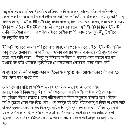
তজুমদ্দিনের এর অবৈধ ইট ভাটার মালিকরা দাবি করেছেন, তাদের পরিবেশ অধিদপ্তর,
জেলা প্রশাসন এবং স্থানীয় প্রশাসনের সংশ্লিষ্ট কর্মকর্তাদের উৎকোচ দিয়ে ইট ভাটা চালু
রাখতে হচ্ছে। অবৈধ ইট ভাটা চালু রাখার পক্ষে যুক্তি দিয়ে তারা বলেন, শুরুতে তারা ড্রাম
চিমনি পদ্ধতির ভাটায় ইট পোড়াতেন। পরে সরকার ১২০ ফুট উঁচু চিমনি দিয়ে ইট ভাটা
তৈরির নির্দেশনা দেয়। এর পরিপ্রেক্ষিতে বেশিরভাগ ইট ভাটা ১২০ ফুট উঁচু চিমনিতে
রূপান্তরিত করা হয়।
ইট ভাটা গুলোতে কয়লার পরিবর্তে কাঠ ব্যবহার সম্পর্কে জানতে চাইলে ইট ভাটার মালিক
আবু তাহের চেয়ারম্যান সাংবাদিকদের জানায় কয়লার সংকটের কারণে কাঠ ব্যবহার করা
হচ্ছে বলে দাবি করেন। কিন্তু স্থানীয়দের অভিযোগ, কয়লার চেয়ে কাঠের দাম কম
হওয়ায় ইট ভাটা গুলোতে প্রতিনিয়ত বেপরোয়াভাবে পোড়ানো হচ্ছে অবৈধ কাঠ।
এ ব্যাপারে ইট ভাটার ম্যানেজার জাহিদের সঙ্গে মুটোফোনে যোগাযোগের চেষ্টা করা হলে
তার ফোন বন্ধ পাওয়া যায়।
ভোলা জেলার পরিবেশ অধিদপ্তরের সহ পরিচালক মোহাম্মদ তোতা মিয়া
বলেন, সরকারি নিয়ম অনুযায়ী ইট ভাটা গুলোতে ফসলি জমির মাটি ও কাঠ পোড়ানো
সম্পূর্ণভাবে নিষেধ রয়েছে। তবে পরিবেশবান্ধব নিয়ম অনুসারে ইটভাটা হলে পরিবেশ
অধিদপ্তরের কোন আপত্তি নেই। যে সমস্ত ইট ভাটা পরিবেশবান্ধব নিয়ম না মেনে মাটি
বা কাঠ ব্যবহার করে তাদের বিরুদ্ধে আইনগত ব্যবস্থা নেওয়া হবে। ইতিমধ্যে কেউ
যাতে ফসলি জমি থেকে মাটি ও কাঠ না কাটে সেজন্য কঠোরভাবে নজরদারীতে রাখা
হয়েছে। তবে নিয়ম বহির্ভূত কোন অভিযোগ পাওয়া গেলে আইনানুগ ব্যবস্থা নেওয়া
হবে।