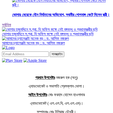
ভোলায় মেয়েকে যৌন নির্যাতনের অভিযোগ, স্বামীর গোপনাঙ্গ কেটে দিলেন স্ত্রী।
সর্বাধিক
ভোলার তজুমদ্দিনে স.প্রা. বি অফিস কক্ষে নেই বঙ্গবন্ধু ও প্রধানমন্ত্রীর ছবি
আমাদের চ্যালেঞ্জটা অনেক বড় : ড. আসিফ নজরুল
সাবস্ক্রাইব
প্রধান উপদেষ্টাঃ
নজরুল হক (অনু)
এ্যাডভোকেট ও সভাপতি প্রেসক্লাব ভোলা।
আইন উপদেষ্টাঃ
মোঃ ফরহাদ হোসেন হাওলাদার
এ্যাডভোকেট ( এল.এল.বি, এল.এল.এম)।
সম্পাদকঃ
মোঃ ইলিয়াছ চৌধুরী।