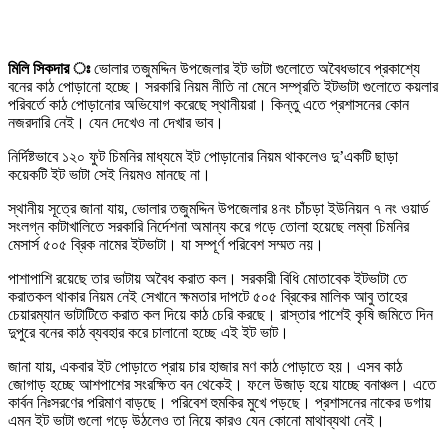
মিলি সিকদার ঃ
ভোলার তজুমদ্দিন উপজেলার ইট ভাটা গুলোতে অবৈধভাবে প্রকাশ্যে
বনের কাঠ পোড়ানো হচ্ছে। সরকারি নিয়ম নীতি না মেনে সম্প্রতি ইটভাটা গুলোতে কয়লার
পরিবর্তে কাঠ পোড়ানোর অভিযোগ করেছে স্থানীয়রা। কিন্তু এতে প্রশাসনের কোন
নজরদারি নেই। যেন দেখেও না দেখার ভাব।
নির্দিষ্টভাবে ১২০ ফুট চিমনির মাধ্যমে ইট পোড়ানোর নিয়ম থাকলেও দু’একটি ছাড়া
কয়েকটি ইট ভাটা সেই নিয়মও মানছে না।
স্থানীয় সূত্রে জানা যায়, ভোলার তজুমদ্দিন উপজেলার ৪নং চাঁচড়া ইউনিয়ন ৭ নং ওয়ার্ড
সংলগ্ন কাটাখালিতে সরকারি নির্দেশনা অমান্য করে গড়ে তোলা হয়েছে লম্বা চিমনির
মেসার্স ৫০৫ ব্রিক নামের ইটভাটা। যা সম্পূর্ণ পরিবেশ সম্মত নয়।
পাশাপাশি রয়েছে তার ভাটায় অবৈধ করাত কল। সরকারী বিধি মোতাবেক ইটভাটা তে
করাতকল থাকার নিয়ম নেই সেখানে ক্ষমতার দাপটে ৫০৫ ব্রিকের মালিক আবু তাহের
চেয়ারম্যান ভাটাটিতে করাত কল দিয়ে কাঠ চেরি করছে। রাস্তার পাশেই কৃষি জমিতে দিন
দুপুরে বনের কাঠ ব্যবহার করে চালানো হচ্ছে এই ইট ভাট।
জানা যায়, একবার ইট পোড়াতে প্রায় চার হাজার মণ কাঠ পোড়াতে হয়। এসব কাঠ
জোগাড় হচ্ছে আশপাশের সংরক্ষিত বন থেকেই। ফলে উজাড় হয়ে যাচ্ছে বনাঞ্চল। এতে
কার্বন নিঃসরণের পরিমাণ বাড়ছে। পরিবেশ হুমকির মুখে পড়ছে। প্রশাসনের নাকের ডগায়
এমন ইট ভাটা গুলো গড়ে উঠলেও তা নিয়ে কারও যেন কোনো মাথাব্যথা নেই।