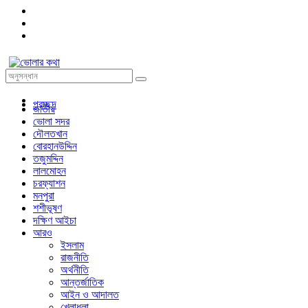
প্রচ্ছদ
জাতীয়
ভোলা সদর
দৌলতখান
বোরহানউদ্দিন
তজুমদ্দিন
লালমোহন
চরফ্যাশন
মনপুরা
শশীভূষণ
দক্ষিণ আইচা
আরও
ইসলাম
রাজনীতি
অর্থনীতি
আন্তর্জাতিক
আইন ও আদালত
খেলাধুলা