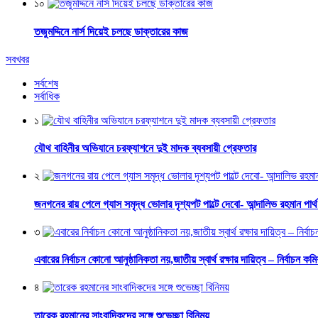
১০
তজুমদ্দিনে নার্স দিয়েই চলছে ডাক্তারের কাজ
সবখবর
সর্বশেষ
সর্বাধিক
১
যৌথ বাহিনীর অভিযানে চরফ্যাশনে দুই মাদক ব্যবসায়ী গ্রেফতার
২
জনগনের রায় পেলে গ্যাস সমৃদ্ধ ভোলার দৃশ্যপট পাল্টে দেবো- আন্দালিভ রহমান পার্
৩
এবারের নির্বাচন কোনো আনুষ্ঠানিকতা নয়,জাতীয় স্বার্থ রক্ষার দায়িত্ব – নির্বাচন কম
৪
তারেক রহমানের সাংবাদিকদের সঙ্গে শুভেচ্ছা বিনিময়