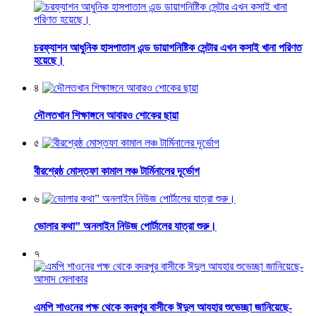
চরফ্যাশন আধুনিক হাসপাতাল এন্ড ডায়াগনিষ্টিক সেন্টার এখন কসাই খানা পরিণত
হয়েছে।
৪
দৌলতখান শিক্ষাঙ্গনে আবারও শোকের ছায়া
৫
বীরশ্রেষ্ঠ মোস্তফা কামাল লঞ্চ টার্মিনালের দূর্ভোগ
৬
ভোলার কথা” অনলাইন নিউজ পোর্টালের যাত্রা শুরু।
৭
এমপি শাওনের পক্ষ থেকে বদরপুর বাসীকে ঈদুল আযহার শুভেচ্ছা জানিয়েছে-