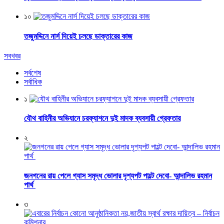
১০
তজুমদ্দিনে নার্স দিয়েই চলছে ডাক্তারের কাজ
সবখবর
সর্বশেষ
সর্বাধিক
১
যৌথ বাহিনীর অভিযানে চরফ্যাশনে দুই মাদক ব্যবসায়ী গ্রেফতার
২
জনগনের রায় পেলে গ্যাস সমৃদ্ধ ভোলার দৃশ্যপট পাল্টে দেবো- আন্দালিভ রহমান
পার্থ
৩