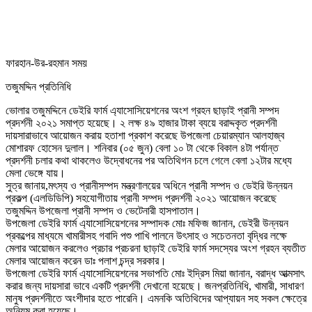
ফারহান-উর-রহমান সময়
তজুমদ্দিন প্রতিনিধি
ভোলার তজুমদ্দিনে ডেইরি ফার্ম এ্যাসোসিয়েশনের অংশ গ্রহন ছাড়াই প্রানী সম্পদ
প্রদর্শনী ২০২১ সমাপ্ত হয়েছে। ২ লক্ষ ৪৯ হাজার টাকা ব্যয়ে বরাদ্দকৃত প্রদর্শনী
দায়সারাভাবে আয়োজন করায় হতাশা প্রকাশ করেছে উপজেলা চেয়ারম্যান আলহাজ্ব
মোশারফ হোসেন দুলাল। শনিবার (০৫ জুন) বেলা ১০ টা থেকে বিকাল ৪টা পর্যান্ত
প্রদর্শনী চলার কথা থাকলেও উদ্বোধনের পর অতিথিগন চলে গেলে বেলা ১২টার মধ্যে
মেলা ভেঙ্গে যায়।
সুত্র জানায়,মৎস্য ও প্রানীসম্পদ মন্ত্রণালয়ের অধিনে প্রানী সম্পদ ও ডেইরি উন্নয়ন
প্রকল্প (এলডিডিপি) সহযোগীতায় প্রানী সম্পদ প্রদর্শনী ২০২১ আয়োজন করেছে
তজুমদ্দিন উপজেলা প্রানী সম্পদ ও ভেটেনারী হাসপাতাল।
উপজেলা ডেইরি ফার্ম এ্যাসোসিয়েশনের সম্পাদক মোঃ মফিজ জানান, ডেইরী উন্নয়ন
প্রকল্পের মাধ্যমে খামারীসহ গবাদি পশু পাখি পালনে উৎসাহ ও সচেতনতা বৃদ্ধির লক্ষে
মেলার আয়োজন করলেও প্রচার প্রচরনা ছাড়াই ডেইরি ফার্ম সদস্যের অংশ গ্রহন ব্যতীত
মেলার আয়োজন করেন ডাঃ পলাশ চন্দ্র সরকার।
উপজেলা ডেইরি ফার্ম এ্যাসোসিয়েশনের সভাপতি মোঃ ইদ্রিস মিয়া জানান, বরাদ্ধ আত্মসাৎ
করার জন্য দায়সারা ভাবে একটি প্রদর্শনী দেখানো হয়েছে। জনপ্রতিনিধি, খামারী, সাধারণ
মানুষ প্রদর্শনীতে অংশীদার হতে পারেনি। এমনকি অতিথিদের আপ্যায়ন সহ সকল ক্ষেত্রে
অনিয়ম করা হয়েছে।