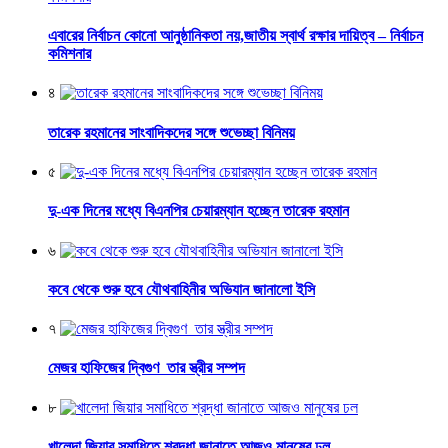
এবারের নির্বাচন কোনো আনুষ্ঠানিকতা নয়,জাতীয় স্বার্থ রক্ষার দায়িত্ব – নির্বাচন
কমিশনার
৪
তারেক রহমানের সাংবাদিকদের সঙ্গে শুভেচ্ছা বিনিময়
৫
দু-এক দিনের মধ্যে বিএনপির চেয়ারম্যান হচ্ছেন তারেক রহমান
৬
কবে থেকে শুরু হবে যৌথবাহিনীর অভিযান জানালো ইসি
৭
মেজর হাফিজের দ্বিগুণ তার স্ত্রীর সম্পদ
৮
খালেদা জিয়ার সমাধিতে শ্রদ্ধা জানাতে আজও মানুষের ঢল