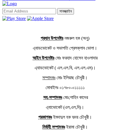
সাবস্ক্রাইব
প্রধান উপদেষ্টাঃ
নজরুল হক (অনু)
এ্যাডভোকেট ও সভাপতি প্রেসক্লাব ভোলা।
আইন উপদেষ্টাঃ
মোঃ ফরহাদ হোসেন হাওলাদার
এ্যাডভোকেট ( এল.এল.বি, এল.এল.এম)।
সম্পাদকঃ
মোঃ ইলিয়াছ চৌধুরী।
মোবাইলঃ ০১৭৮০-০১১১১১
সহ-সম্পাদকঃ
মোঃ;শাহিন কাদের
এ্যাভোকেট (এল,এল,বি)।
প্রকাশকঃ
ইমদাদুল হক হৃদয় চৌধুরী।
নির্বাহী সম্পাদকঃ
ইয়ামা চৌধুরী।