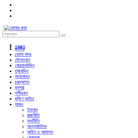
প্রচ্ছদ
জাতীয়
ভোলা সদর
দৌলতখান
বোরহানউদ্দিন
তজুমদ্দিন
লালমোহন
চরফ্যাশন
মনপুরা
শশীভূষণ
দক্ষিণ আইচা
আরও
ইসলাম
রাজনীতি
অর্থনীতি
আন্তর্জাতিক
আইন ও আদালত
খেলাধুলা