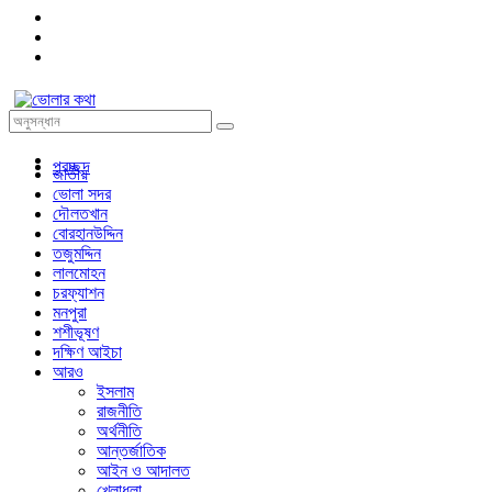
প্রচ্ছদ
জাতীয়
ভোলা সদর
দৌলতখান
বোরহানউদ্দিন
তজুমদ্দিন
লালমোহন
চরফ্যাশন
মনপুরা
শশীভূষণ
দক্ষিণ আইচা
আরও
ইসলাম
রাজনীতি
অর্থনীতি
আন্তর্জাতিক
আইন ও আদালত
খেলাধুলা