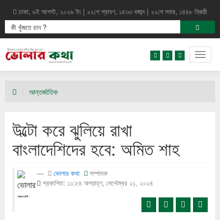
ঢাকা, ৬ই আগস্ট, ২০২৬ ইং | ২২শে শ্রাবণ, ১৪৩৩ বঙ্গাব্দ | ২২শে সফর, ১৪৪৮ হিজরী
Togg
navig
আন্তর্জাতিক
উল্টো করে ঝুলিয়ে রাখা
বাংলাদেশিদের হবে: অমিত শাহ
ভোলার কথা
সম্পাদক
প্রকাশিত: ১১:৫৪ অপরাহ্ণ, সেপ্টেম্বর ২১, ২০২৪