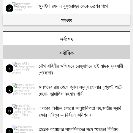
জুবাইদা রহমান যুক্তরাজ্য থেকে দেশের পথে
৫
সবখবর
যুক্তরাজ্যের চিকিৎসকদল খালেদা জিয়ার চিকিৎসায় ঢাকায়
৬
এলো
সর্বশেষ
খালেদা জিয়াকে চিকিৎসার জন্য বিদেশ পাঠাতে চাইলে
৭
ব্যবস্থা নেবে সরকার
সর্বাধিক
হঠাৎ পদত্যাগ করলেন ইয়েমেনের প্রধানমন্ত্রী
৮
যৌথ বাহিনীর অভিযানে চরফ্যাশনে দুই মাদক ব্যবসায়ী
১
গ্রেফতার
ভিয়েনা রাজ্য নির্বাচনে পুনরায় নির্বাচিত হলেন, লালমোহনের
৯
ছেলে নয়ন
জনগনের রায় পেলে গ্যাস সমৃদ্ধ ভোলার দৃশ্যপট পাল্টে
২
দেবো- আন্দালিভ রহমান পার্থ
কানাডার প্রধানমন্ত্রীকে তারেক রহমানের অভিনন্দন
১০
এবারের নির্বাচন কোনো আনুষ্ঠানিকতা নয়,জাতীয় স্বার্থ
৩
রক্ষার দায়িত্ব – নির্বাচন কমিশনার
তারেক রহমানের সাংবাদিকদের সঙ্গে শুভেচ্ছা বিনিময়
৪