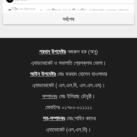
দু-এক দিনের মধ্যে বিএনপির চেয়ারম্যান হচ্ছেন তারেক
৫
রহমান
সর্বশেষ
কবে থেকে শুরু হবে যৌথবাহিনীর অভিযান জানালো ইসি
৬
মেজর হাফিজের দ্বিগুণ তার স্ত্রীর সম্পদ
৭
নজরুল হক (অনু)
প্রধান উপদেষ্টাঃ
এ্যাডভোকেট ও সভাপতি প্রেসক্লাব ভোলা।
খালেদা জিয়ার সমাধিতে শ্রদ্ধা জানাতে আজও মানুষের ঢল
৮
মোঃ ফরহাদ হোসেন হাওলাদার
আইন উপদেষ্টাঃ
আবারও বাড়ল এলপি গ্যাসের দাম
৯
এ্যাডভোকেট ( এল.এল.বি, এল.এল.এম)।
দিল্লিতে থাকা আপনার বোনকে বাংলাদেশে ফেরত পাঠান,
১০
সম্পাদকঃ
মোঃ ইলিয়াছ চৌধুরী।
মোদিকে ওয়াইসির কড়া হুঁশিয়ারি
মোবাইলঃ ০১৭৮০-০১১১১১
মোঃ;শাহিন কাদের
সহ-সম্পাদকঃ
এ্যাভোকেট (এল,এল,বি)।