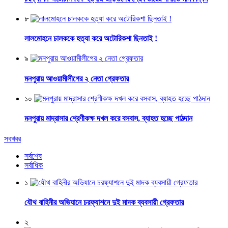
৮
লালমোহনে চালককে হত্যা করে অটোরিকশা ছিনতাই !
৯
মনপুরায় আওয়ামীলীগের ২ নেতা গ্রেফতার
১০
মনপুরায় মাদ্রাসার শ্রেণীকক্ষ দখল করে বসবাস, ব্যাহত হচ্ছে পাঠদান
সবখবর
সর্বশেষ
সর্বাধিক
১
যৌথ বাহিনীর অভিযানে চরফ্যাশনে দুই মাদক ব্যবসায়ী গ্রেফতার
২