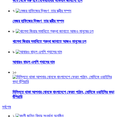
কবে থেকে শুরু হবে যৌথবাহিনীর অভিযান জানালো ইসি
৭
মেজর হাফিজের দ্বিগুণ তার স্ত্রীর সম্পদ
৮
খালেদা জিয়ার সমাধিতে শ্রদ্ধা জানাতে আজও মানুষের ঢল
৯
আবারও বাড়ল এলপি গ্যাসের দাম
১০
দিল্লিতে থাকা আপনার বোনকে বাংলাদেশে ফেরত পাঠান, মোদিকে ওয়াইসির কড়া
হুঁশিয়ারি
সর্বশেষ
১