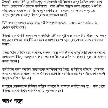
উপদেষ্টা বলেন, বিভিন্ন আইন-শৃঙ্খলা রক্ষাকারী বাহিনীগুলোর মধ্যে নৈতিক স্খলন দেখা
দিলেও কোস্টগার্ড এক্ষেত্রে ব্যতিক্রম। তারা নৈতিক মানদন্ড বজায় রেখেছে ও অর্পিত
দায়িত্বের ক্ষেত্রে ভালো পারফরম্যান্স দেখিয়েছে। সেজন্য আপনাদের অন্তরের
অন্তঃস্থল থেকে আন্তরিক ধন্যবাদ ও কৃতজ্ঞতা জানাই।
তিনি বলেন, সমাজের রন্ধ্রে রন্ধ্রে দুর্নীতি প্রবেশ করেছে। এমন কোনো সেক্টর নেই,
যেখানে দুর্নীতি নেই।
উপদেষ্টা কোস্টগার্ড সদস্যদেরকে দুর্নীতিবিরোধী অবস্থানে তাদের অতীত ঐতিহ্য ও সম্মান
সমুন্নত রেখে অস্ত্রসহ বিভিন্ন ক্রয় ও সংগ্রহের ক্ষেত্রে স্বচ্ছতা বজায় রাখার আহ্বান
জানান।
এসময় তিনি কোস্টগার্ডের আবাসন, জনবল, অস্ত্র এবং টহল ও উদ্ধারকারী নৌযান ক্রয় ও
সংগ্রহসহ বিভিন্ন সমস্যার সমাধানে প্রয়োজনীয় সহযোগিতা ও ব্যবস্থা গ্রহণের আশ্বাস
প্রদান করেন।
মতবিনিময় সভায় স্বরাষ্ট্র মন্ত্রণালয়ের জননিরাপত্তা বিভাগের সিনিয়র সচিব ড. মোহাম্মদ
আবদুল মোমেন ও বাংলাদেশ কোস্টগার্ডের মহাপরিচালক রিয়ার এডমিরাল মীর এরশাদ আলী
প্রমুখ উপস্থিত ছিলেন।
অনুষ্ঠানে কোস্টগার্ডের বিভিন্ন কর্মকান্ড সম্পর্কে উপদেষ্টাকে অবহিত করা হয়। সভা শেষে
উপদেষ্টা কোস্টগার্ডের পরিদর্শন বইয়ে স্বাক্ষর করেন।
আরও পড়ুন