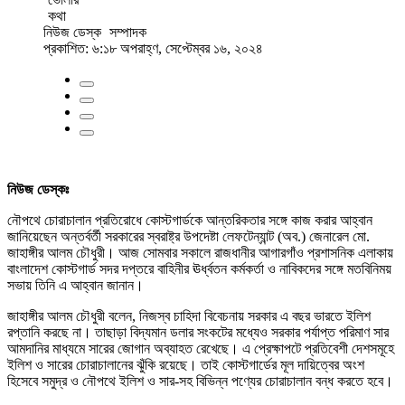
নিউজ ডেস্ক
সম্পাদক
প্রকাশিত: ৬:১৮ অপরাহ্ণ, সেপ্টেম্বর ১৬, ২০২৪
নিউজ ডেস্কঃ
নৌপথে চোরাচালান প্রতিরোধে কোস্টগার্ডকে আন্তরিকতার সঙ্গে কাজ করার আহ্বান
জানিয়েছেন অন্তর্বর্তী সরকারের স্বরাষ্ট্র উপদেষ্টা লেফটেন্যান্ট (অব.) জেনারেল মো.
জাহাঙ্গীর আলম চৌধুরী। আজ সোমবার সকালে রাজধানীর আগারগাঁও প্রশাসনিক এলাকায়
বাংলাদেশ কোস্টগার্ড সদর দপ্তরে বাহিনীর ঊর্ধ্বতন কর্মকর্তা ও নাবিকদের সঙ্গে মতবিনিময়
সভায় তিনি এ আহ্বান জানান।
জাহাঙ্গীর আলম চৌধুরী বলেন, নিজস্ব চাহিদা বিবেচনায় সরকার এ বছর ভারতে ইলিশ
রপ্তানি করছে না। তাছাড়া বিদ্যমান ডলার সংকটের মধ্যেও সরকার পর্যাপ্ত পরিমাণ সার
আমদানির মাধ্যমে সারের জোগান অব্যাহত রেখেছে। এ প্রেক্ষাপটে প্রতিবেশী দেশসমূহে
ইলিশ ও সারের চোরাচালানের ঝুঁকি রয়েছে। তাই কোস্টগার্ডের মূল দায়িত্বের অংশ
হিসেবে সমুদ্র ও নৌপথে ইলিশ ও সার-সহ বিভিন্ন পণ্যের চোরাচালান বন্ধ করতে হবে।