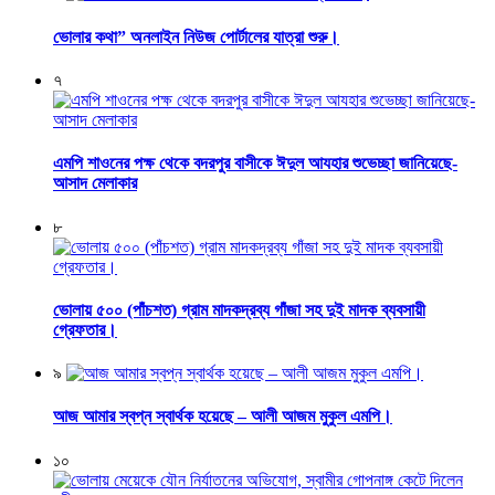
ভোলার কথা” অনলাইন নিউজ পোর্টালের যাত্রা শুরু।
৭
এমপি শাওনের পক্ষ থেকে বদরপুর বাসীকে ঈদুল আযহার শুভেচ্ছা জানিয়েছে-
আসাদ মেলাকার
৮
ভোলায় ৫০০ (পাঁচশত) গ্রাম মাদকদ্রব্য গাঁজা সহ দুই মাদক ব্যবসায়ী
গ্রেফতার।
৯
আজ আমার স্বপ্ন স্বার্থক হয়েছে – আলী আজম মুকুল এমপি।
১০