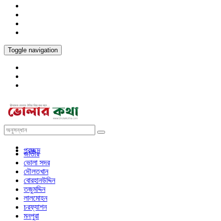
Toggle navigation
প্রচ্ছদ
জাতীয়
ভোলা সদর
দৌলতখান
বোরহানউদ্দিন
তজুমদ্দিন
লালমোহন
চরফ্যাশন
মনপুরা