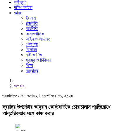
শশীভূষণ
দক্ষিণ আইচা
আরও
ইসলাম
রাজনীতি
অর্থনীতি
আন্তর্জাতিক
আইন ও আদালত
খেলাধুলা
বিনোদন
নারী ও শিশু
স্বাস্থ্য ও চিকিৎসা
শিক্ষা
অন্যান্য
অপরাধ
প্রকাশিত: ৬:১৮ অপরাহ্ণ, সেপ্টেম্বর ১৬, ২০২৪
স্বরাষ্ট্র উপদেষ্টার আহ্বান কোস্টগার্ডকে চোরাচালান প্রতিরোধে
আন্তরিকতার সঙ্গে কাজ করার