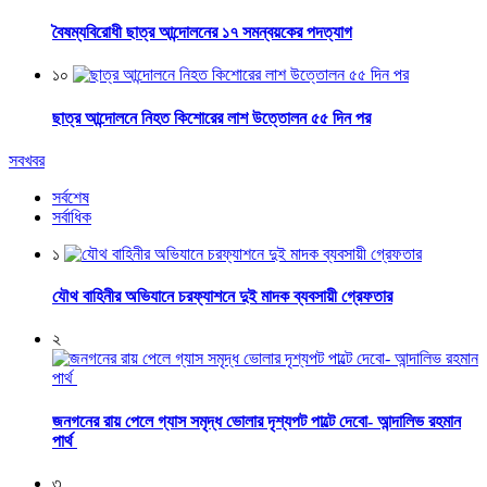
বৈষম্যবিরোধী ছাত্র আন্দোলনের ১৭ সমন্বয়কের পদত্যাগ
১০
ছাত্র আন্দোলনে নিহত কিশোরের লাশ উত্তোলন ৫৫ দিন পর
সবখবর
সর্বশেষ
সর্বাধিক
১
যৌথ বাহিনীর অভিযানে চরফ্যাশনে দুই মাদক ব্যবসায়ী গ্রেফতার
২
জনগনের রায় পেলে গ্যাস সমৃদ্ধ ভোলার দৃশ্যপট পাল্টে দেবো- আন্দালিভ রহমান
পার্থ
৩