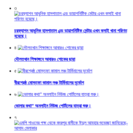
৩
চরফ্যাশন আধুনিক হাসপাতাল এন্ড ডায়াগনিষ্টিক সেন্টার এখন কসাই খানা পরিণত
হয়েছে।
৪
দৌলতখান শিক্ষাঙ্গনে আবারও শোকের ছায়া
৫
বীরশ্রেষ্ঠ মোস্তফা কামাল লঞ্চ টার্মিনালের দূর্ভোগ
৬
ভোলার কথা” অনলাইন নিউজ পোর্টালের যাত্রা শুরু।
৭