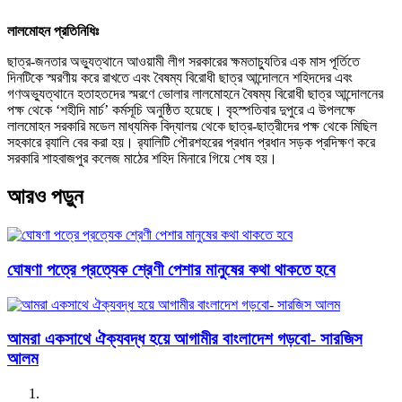
লালমোহন প্রতিনিধিঃ
ছাত্র-জনতার অভ্যুত্থানে আওয়ামী লীগ সরকারের ক্ষমতাচ্যুতির এক মাস পূর্তিতে
দিনটিকে স্মরণীয় করে রাখতে এবং বৈষম্য বিরোধী ছাত্র আন্দোলনে শহিদদের এবং
গণঅভ্যুত্থানে হতাহতদের স্মরণে ভোলার লালমোহনে বৈষম্য বিরোধী ছাত্র আন্দোলনের
পক্ষ থেকে ‘শহীদি মার্চ’ কর্মসূচি অনুষ্ঠিত হয়েছে। বৃহস্পতিবার দুপুরে এ উপলক্ষে
লালমোহন সরকারি মডেল মাধ্যমিক বিদ্যালয় থেকে ছাত্র-ছাত্রীদের পক্ষ থেকে মিছিল
সহকারে র‌্যালি বের করা হয়। র‌্যালিটি পৌরশহরের প্রধান প্রধান সড়ক প্রদিক্ষণ করে
সরকারি শাহবাজপুর কলেজ মাঠের শহিদ মিনারে গিয়ে শেষ হয়।
আরও পড়ুন
ঘোষণা পত্রে প্রত্যেক শ্রেণী পেশার মানুষের কথা থাকতে হবে
আমরা একসাথে ঐক্যবদ্ধ হয়ে আগামীর বাংলাদেশ গড়বো- সারজিস
আলম