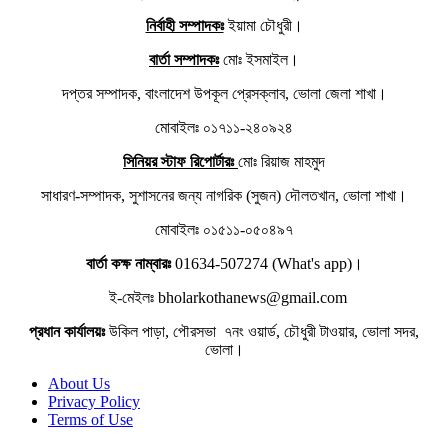
নির্বাহী সম্পাদকঃ
ইয়ামা চৌধুরী।
বার্তা সম্পাদকঃ
মোঃ ইসমাইল।
দপ্তর সম্পাদক, বাংলাদেশ উপকূল প্রেসক্লাব, ভোলা জেলা শাখা।
মোবাইলঃ ০১৭১১-২৪০৯২৪
সিনিয়র স্টাফ রিপোর্টারঃ
মোঃ রিয়াজ মাহমুদ
সাধারণ-সম্পাদক, সুশাসনের জন্য নাগরিক (সুজন) দৌলতখান, ভোলা শাখা।
মোবাইলঃ ০১৫১১-০৫০৪৯৭
বার্তা কক্ষ নাম্বারঃ
01634-507274 (What's app)।
ই-মেইলঃ bholarkothanews@gmail.com
প্রধান কার্যালয়ঃ
উকিল পাড়া, পৌরসভা ৭নং ওয়ার্ড, চৌধুরী টাওয়ার, ভোলা সদর,
ভোলা।
About Us
Privacy Policy
Terms of Use