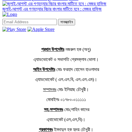
জুলাই-আগস্ট এর গণহত্যার বিচার বাংলার মাটিতে হবে : মেজর হাফিজ
সাবস্ক্রাইব
প্রধান উপদেষ্টাঃ
নজরুল হক (অনু)
এ্যাডভোকেট ও সভাপতি প্রেসক্লাব ভোলা।
আইন উপদেষ্টাঃ
মোঃ ফরহাদ হোসেন হাওলাদার
এ্যাডভোকেট ( এল.এল.বি, এল.এল.এম)।
সম্পাদকঃ
মোঃ ইলিয়াছ চৌধুরী।
মোবাইলঃ ০১৭৮০-০১১১১১
সহ-সম্পাদকঃ
মোঃ;শাহিন কাদের
এ্যাভোকেট (এল,এল,বি)।
প্রকাশকঃ
ইমদাদুল হক হৃদয় চৌধুরী।