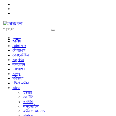
প্রচ্ছদ
জাতীয়
ভোলা সদর
দৌলতখান
বোরহানউদ্দিন
তজুমদ্দিন
লালমোহন
চরফ্যাশন
মনপুরা
শশীভূষণ
দক্ষিণ আইচা
আরও
ইসলাম
রাজনীতি
অর্থনীতি
আন্তর্জাতিক
আইন ও আদালত
খেলাধুলা