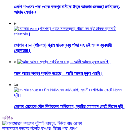
এমপি শাওনের পক্ষ থেকে বদরপুর বাসীকে ঈদুল আযহার শুভেচ্ছা জানিয়েছে-
আসাদ মেলাকার
৮
ভোলায় ৫০০ (পাঁচশত) গ্রাম মাদকদ্রব্য গাঁজা সহ দুই মাদক ব্যবসায়ী
গ্রেফতার।
৯
আজ আমার স্বপ্ন স্বার্থক হয়েছে – আলী আজম মুকুল এমপি।
১০
ভোলায় মেয়েকে যৌন নির্যাতনের অভিযোগ, স্বামীর গোপনাঙ্গ কেটে দিলেন স্ত্রী।
সর্বাধিক
লালমোহনে বসতঘর লুটপাট-ভাঙচুর, ভিটায় গাছ রোপণ