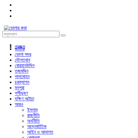
প্রচ্ছদ
জাতীয়
ভোলা সদর
দৌলতখান
বোরহানউদ্দিন
তজুমদ্দিন
লালমোহন
চরফ্যাশন
মনপুরা
শশীভূষণ
দক্ষিণ আইচা
আরও
ইসলাম
রাজনীতি
অর্থনীতি
আন্তর্জাতিক
আইন ও আদালত
খেলাধুলা