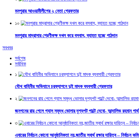
মনপুরায় আওয়ামীলীগের ২ নেতা গ্রেফতার
১০
মনপুরায় মাদ্রাসার শ্রেণীকক্ষ দখল করে বসবাস, ব্যাহত হচ্ছে পাঠদান
সবখবর
সর্বশেষ
সর্বাধিক
১
যৌথ বাহিনীর অভিযানে চরফ্যাশনে দুই মাদক ব্যবসায়ী গ্রেফতার
২
জনগনের রায় পেলে গ্যাস সমৃদ্ধ ভোলার দৃশ্যপট পাল্টে দেবো- আন্দালিভ রহমান পার্
৩
এবারের নির্বাচন কোনো আনুষ্ঠানিকতা নয়,জাতীয় স্বার্থ রক্ষার দায়িত্ব – নির্বাচন কম