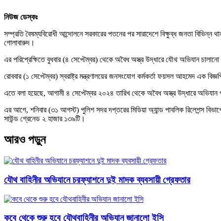
নিউজ ডেস্কঃ
সম্প্রতি বৈষম্যবিরোধী আন্দোলনে সরকারের পতনের পর সারাদেশে বিক্ষুব্ধ জনতা বিভিন্ন 
গোলাবারুদ।
এর পরিপ্রেক্ষিতে বুধবার (৪ সেপ্টেম্বর) থেকে অবৈধ অস্ত্র উদ্ধারে যৌথ অভিযান চালানো হব
রোববার (১ সেপ্টেম্বর) স্বরাষ্ট্র মন্ত্রণালয়ের জনসংযোগ কর্মকর্তা ফয়সল আহমেদ এক বিজ্
এতে বলা হয়েছে, আগামী ৪ সেপ্টেম্বর ২০২৪ তারিখ থেকে অবৈধ অস্ত্র উদ্ধারে অভিযান 
এর আগে, শনিবার (৩১ আগস্ট) পুলিশ সদর দপ্তরের মিডিয়া অ্যান্ড পাবলিক রিলেশন্স বিভাগে
সাউন্ড গ্রেনেড ২ হাজার ১৩৯টি।
আরও পড়ুন
যৌথ বাহিনীর অভিযানে চরফ্যাশনে দুই মাদক ব্যবসায়ী গ্রেফতার
কবে থেকে শুরু হবে যৌথবাহিনীর অভিযান জানালো ইসি