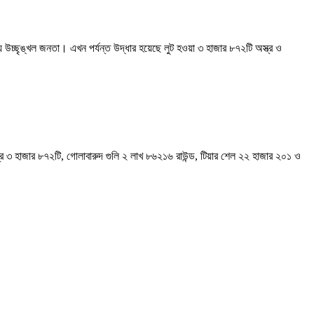
য় উচ্ছৃঙ্খল জনতা। এখন পর্যন্ত উদ্ধার হয়েছে লুট হওয়া ৩ হাজার ৮৭২টি অস্ত্র ও
্ত্র ৩ হাজার ৮৭২টি, গোলাবারুদ গুলি ২ লাখ ৮৬২১৬ রাউন্ড, টিয়ার শেল ২২ হাজার ২০১ ও