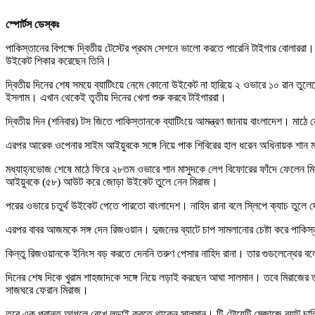
স্পোর্টস ডেস্কঃ
পাকিস্তানের বিপক্ষে দ্বিতীয় টেস্টের প্রথম সেশনে ভালো করতে পারেনি টাইগার বোলারর
উইকেট শিকার করেছেন তিনি।
দ্বিতীয় দিনের শেষ সময়ে ব্যাটিংয়ে নেমে কোনো উইকেট না হারিয়ে ২ ওভারে ১০ রান তুল
ইসলাম। এখান থেকেই তৃতীয় দিনের খেলা শুরু করবে টাইগাররা।
দ্বিতীয় দিন (শনিবার) টস জিতে পাকিস্তানকে ব্যাটিংয়ে আমন্ত্রণ জানায় বাংলাদেশ। ম
এরপর আরেক ওপেনার সাইম আইয়ুবকে সঙ্গে নিয়ে পাক শিবিরের হাল ধরেন অধিনায়ক শান মাসুদ
মধ্যাহ্নভোজ শেষে মাঠে ফিরে ২৮তম ওভারে শান মাসুদকে লেগ বিফোরের ফাঁদে ফেলেন
আইয়ুবকে (৫৮) আউট করে জোড়া উইকেট তুলে নেন মিরাজ।
পরের ওভারে চতুর্থ উইকেট পেতে পারতো বাংলাদেশ। নাহিদ রানা বলে স্লিপে ক্যাচ তুলে
এরপর বাবর আজমকে সঙ্গ দেন রিজওয়ান। দুজনের ব্যাটে চাপ সামলানোর চেষ্টা করে পাকি
কিন্তু রিজওয়ানকে ইনিংস বড় করতে দেননি তরুণ পেসার নাহিদ রানা। তার গুডলেন্থের বলে
দিনের শেষ দিকে খুরাম শাহজাদকে সঙ্গে নিয়ে লড়াই করছেন আঘা সালমান। তবে মিরাজের ত
সাজঘরে ফেরান মিরাজ।
তবে এক প্রান্ত আগলে রেখে লড়াই করতে থাকেন সালমান। টি-টোয়েন্টি মেজাজে ব্যাট চ