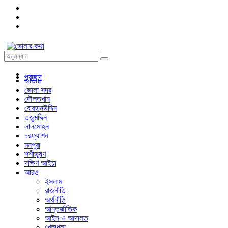
প্রচ্ছদ
জাতীয়
ভোলা সদর
দৌলতখান
বোরহানউদ্দিন
তজুমদ্দিন
লালমোহন
চরফ্যাশন
মনপুরা
শশীভূষণ
দক্ষিণ আইচা
আরও
ইসলাম
রাজনীতি
অর্থনীতি
আন্তর্জাতিক
আইন ও আদালত
খেলাধুলা