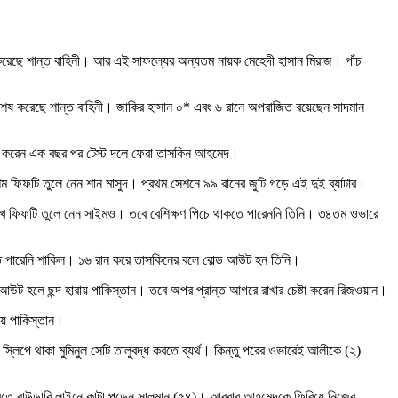
ট করেছে শান্ত বাহিনী। আর এই সাফল্যের অন্যতম নায়ক মেহেদী হাসান মিরাজ। পাঁচ
া শেষ করেছে শান্ত বাহিনী। জাকির হাসান ০* এবং ৬ রানে অপরাজিত রয়েছেন সাদমান
 আউট করেন এক বছর পর টেস্ট দলে ফেরা তাসকিন আহমেদ।
দশম ফিফটি তুলে নেন শান মাসুদ। প্রথম সেশনে ৯৯ রানের জুটি গড়ে এই দুই ব্যাটার।
ে ফিফটি তুলে নেন সাইমও। তবে বেশিক্ষণ পিচে থাকতে পারেননি তিনি। ৩৪তম ওভারে
রতে পারেনি শাকিল। ১৬ রান করে তাসকিনের বলে বোল্ড আউট হন তিনি।
আউট হলে ছন্দ হারায় পাকিস্তান। তবে অপর প্রান্ত আগরে রাখার চেষ্টা করেন রিজওয়ান।
ায় পাকিস্তান।
িপে থাকা মুমিনুল সেটি তালুবদ্ধ করতে ব্যর্থ। কিন্তু পরের ওভারেই আলীকে (২)
রতে বাউন্ডারি লাইনে কাটা পড়েন সালমান (৫৪)। আবরার আহমেদকে ফিরিয়ে নিজের