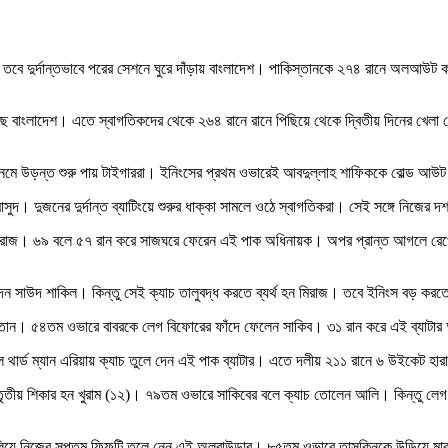
া। তবে দুর্দান্তভাবে পরের সেশনে ঘুরে দাঁড়ায় বাংলাদেশ। পাকিস্তানকে ২৭৪ রানে অলআউ
েছে বাংলাদেশ। এতে স্বাগতিকদের থেকে ২৬৪ রানে রানে পিছিয়ে থেকে দ্বিতীয় দিনের খেল
াঠে নেমে উড়ন্ত শুরু পায় টাইগাররা। ইনিংসের প্রথম ওভারেই আবদুল্লাহ শাফিককে বোল্ড
। দুজনের দুর্দান্ত ব্যাটিংয়ে শুরুর ধাক্কা সামলে ওঠে স্বাগতিকরা। সেই সঙ্গে নিজের 
 মিরাজ। ৬৯ বলে ৫৭ রান করে সাজঘরে ফেরেন এই পাক অধিনায়ক। অপর প্রান্ত আগলে রেখ
 দেন সাউদ শাকিল। কিন্তু সেই ক্যাচ তালুবদ্ধ করতে ব্যর্থ হন মিরাজ। তবে ইনিংস বড় ক
স্তান। ৫৪তম ওভারে বাবরকে লেগ বিফোরের ফাঁদে ফেলেন সাকিব। ৩১ রান করে এই ব্যাটার 
 থার্ড ম্যান এরিয়ায় ক্যাচ তুলে দেন এই পাক ব্যাটার। এতে দলীয় ২১১ রানে ৬ উইকেট হার
ৃতীয় শিকার হন খুরাম (১২)। ৭৯তম ওভারে সাকিবের বলে ক্যাচ তোলেন আলি। কিন্তু লেগ স্ল
ালিয়ে নিজের সপ্তম ফিফটি তুলে নেন এই অলরাউন্ডার। ৮৫তম ওভারে তাসকিনকে উড়িয়ে মা