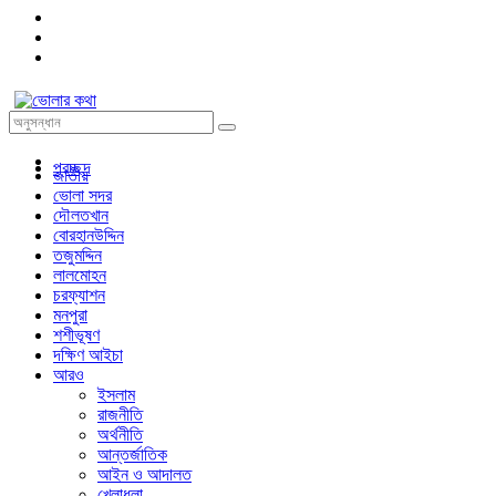
প্রচ্ছদ
জাতীয়
ভোলা সদর
দৌলতখান
বোরহানউদ্দিন
তজুমদ্দিন
লালমোহন
চরফ্যাশন
মনপুরা
শশীভূষণ
দক্ষিণ আইচা
আরও
ইসলাম
রাজনীতি
অর্থনীতি
আন্তর্জাতিক
আইন ও আদালত
খেলাধুলা