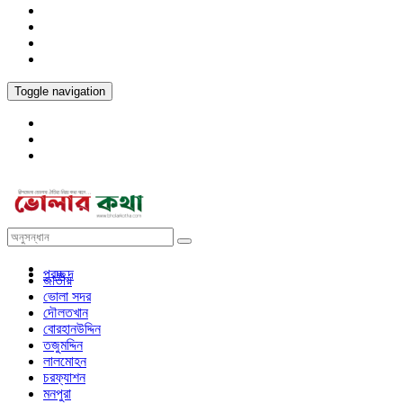
Toggle navigation
প্রচ্ছদ
জাতীয়
ভোলা সদর
দৌলতখান
বোরহানউদ্দিন
তজুমদ্দিন
লালমোহন
চরফ্যাশন
মনপুরা