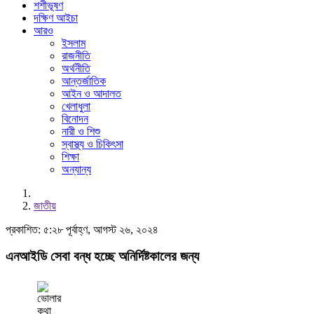
শশীভূষণ
দক্ষিণ আইচা
আরও
ইসলাম
রাজনীতি
অর্থনীতি
আন্তর্জাতিক
আইন ও আদালত
খেলাধুলা
বিনোদন
নারী ও শিশু
স্বাস্থ্য ও চিকিৎসা
শিক্ষা
অন্যান্য
জাতীয়
প্রকাশিত: ৫:২৮ পূর্বাহ্ণ, আগস্ট ২৬, ২০২৪
এনআইডি সেবা বন্ধ হচ্ছে অনির্দিষ্টকালের জন্য