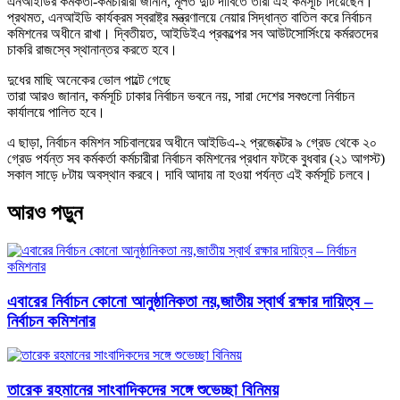
এনআইডির কর্মকর্তা-কর্মচারীরা জানান, মূলত দুটি দাবিতে তারা এই কর্মসূচি দিয়েছেন।
প্রথমত, এনআইডি কার্যক্রম স্বরাষ্ট্র মন্ত্রণালয়ে নেয়ার সিদ্ধান্ত বাতিল করে নির্বাচন
কমিশনের অধীনে রাখা। দ্বিতীয়ত, আইডিইএ প্রকল্পের সব আউটসোর্সিংয়ে কর্মরতদের
চাকরি রাজস্বে স্থানান্তর করতে হবে।
দুধের মাছি অনেকের ভোল পাল্টে গেছে
তারা আরও জানান, কর্মসূচি ঢাকার নির্বাচন ভবনে নয়, সারা দেশের সবগুলো নির্বাচন
কার্যালয়ে পালিত হবে।
এ ছাড়া, নির্বাচন কমিশন সচিবালয়ের অধীনে আইডিএ-২ প্রজেক্টের ৯ গ্রেড থেকে ২০
গ্রেড পর্যন্ত সব কর্মকর্তা কর্মচারীরা নির্বাচন কমিশনের প্রধান ফটকে বুধবার (২১ আগস্ট)
সকাল সাড়ে ৮টায় অবস্থান করবে। দাবি আদায় না হওয়া পর্যন্ত এই কর্মসূচি চলবে।
আরও পড়ুন
এবারের নির্বাচন কোনো আনুষ্ঠানিকতা নয়,জাতীয় স্বার্থ রক্ষার দায়িত্ব –
নির্বাচন কমিশনার
তারেক রহমানের সাংবাদিকদের সঙ্গে শুভেচ্ছা বিনিময়