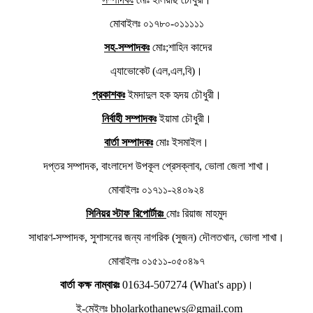
মোবাইলঃ ০১৭৮০-০১১১১১
সহ-সম্পাদকঃ
মোঃ;শাহিন কাদের
এ্যাভোকেট (এল,এল,বি)।
প্রকাশকঃ
ইমদাদুল হক হৃদয় চৌধুরী।
নির্বাহী সম্পাদকঃ
ইয়ামা চৌধুরী।
বার্তা সম্পাদকঃ
মোঃ ইসমাইল।
দপ্তর সম্পাদক, বাংলাদেশ উপকূল প্রেসক্লাব, ভোলা জেলা শাখা।
মোবাইলঃ ০১৭১১-২৪০৯২৪
সিনিয়র স্টাফ রিপোর্টারঃ
মোঃ রিয়াজ মাহমুদ
সাধারণ-সম্পাদক, সুশাসনের জন্য নাগরিক (সুজন) দৌলতখান, ভোলা শাখা।
মোবাইলঃ ০১৫১১-০৫০৪৯৭
বার্তা কক্ষ নাম্বারঃ
01634-507274 (What's app)।
ই-মেইলঃ bholarkothanews@gmail.com