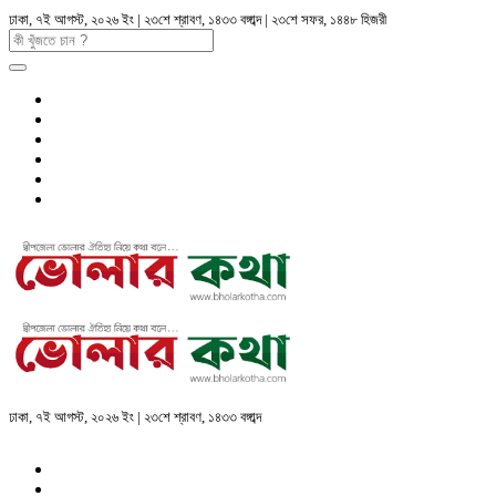
ঢাকা, ৭ই আগস্ট, ২০২৬ ইং | ২৩শে শ্রাবণ, ১৪৩৩ বঙ্গাব্দ | ২৩শে সফর, ১৪৪৮ হিজরী
ঢাকা, ৭ই আগস্ট, ২০২৬ ইং | ২৩শে শ্রাবণ, ১৪৩৩ বঙ্গাব্দ